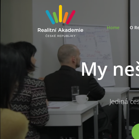
Home
O Re
My ne
Jediná ces