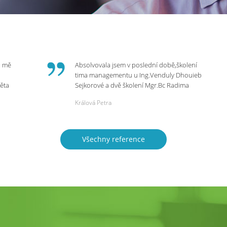
o mě
Absolvovala jsem v poslední době,školení
tima managementu u Ing.Venduly Dhouieb
věta
Sejkorové a dvě školení Mgr.Bc Radima
Kostaňuka. Všechny školení mohu vřele
Králová Petra
bych
doporučit,neboť mi změnily pohled na
rnou
práci a na život.
 do
Všechny reference
ie