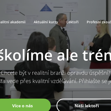
alitní akademii
Aktuální kurzy
Lektoři
Profesní zkou
školíme ale tré
Chcete být v realitní branži opravdu úspěšní?
ta vede přes kvalitní vzdělávání. Přihlašte se 
Více o nás
Naši lektoři