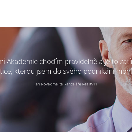
tní Akademie chodím pravidelně a je to zat
tice, kterou jsem do svého podnikání mohl
Jan Novák majitel kanceláře Reality11