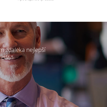
ím zdaleka nejlepší
 dát ”