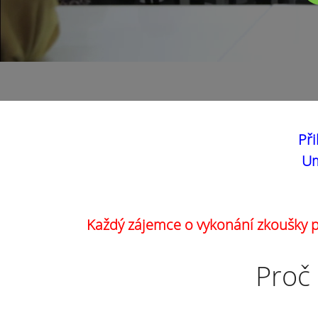
Při
Um
Každý zájemce o vykonání zkoušky pr
Proč 