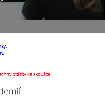
rzy.
ru.
echny otázky ke zkoušce.
ademií