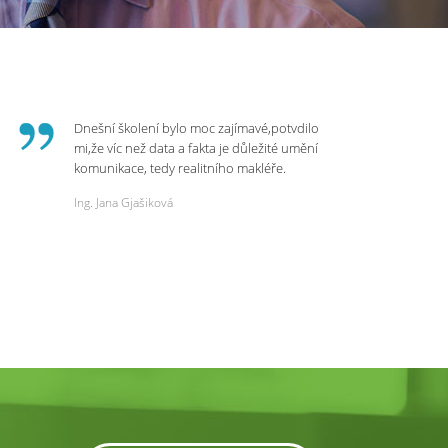
Dnešní školení bylo moc zajímavé,potvdilo
mi,že víc než data a fakta je důležité umění
komunikace, tedy realitního makléře.
Zvládá psychologicky námitky a celý
Ing. Jana Gjašiková
rozhovor či náběr u klienta. Výsledkem je
spokojenost na obou stranách. Děkuji za
dnešní podněty a zajímavé informace.