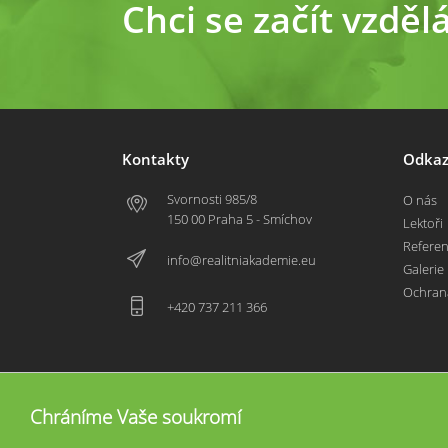
Chci se začít vzděl
Kontakty
Odkaz
Svornosti 985/8
O nás
150 00 Praha 5 - Smíchov
Lektoři
Refere
info@realitniakademie.eu
Galerie
Ochran
+420 737 211 366
Chráníme Vaše soukromí