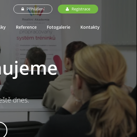
Přihlášení
Registrace
šky
Reference
Fotogalerie
Kontakty
nujeme
ještě dnes.