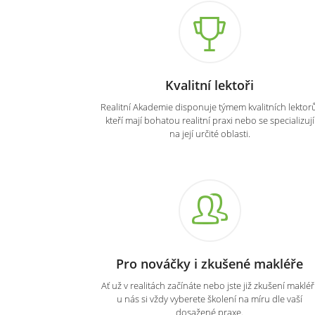
Kvalitní lektoři
Realitní Akademie disponuje týmem kvalitních lektorů
kteří mají bohatou realitní praxi nebo se specializují
na její určité oblasti.
Pro nováčky i zkušené makléře
Ať už v realitách začínáte nebo jste již zkušení makléři
u nás si vždy vyberete školení na míru dle vaší
dosažené praxe.