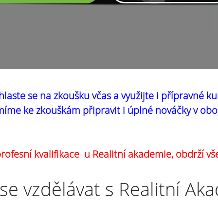
hlaste se na zkoušku včas a využijte i přípravné ku
íme ke zkouškám připravit i úplné nováčky v obo
ofesní kvalifikace u Realitní akademie, obdrží vš
se vzdělávat s Realitní Ak