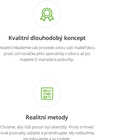
Kvalitní dlouhodobý koncept
Realitní Akademie vás provede celou vaší makléřskou
praxí, od nováčka přes specialisty v oboru až po
majitele či manažera pobočky.
Realitní metody
Chceme, aby Váš posun byl okamžitý. Proto si hned
nové poznatky zažijete a protrénujete. My neškolíme,
my trénujeme a vy rostete.