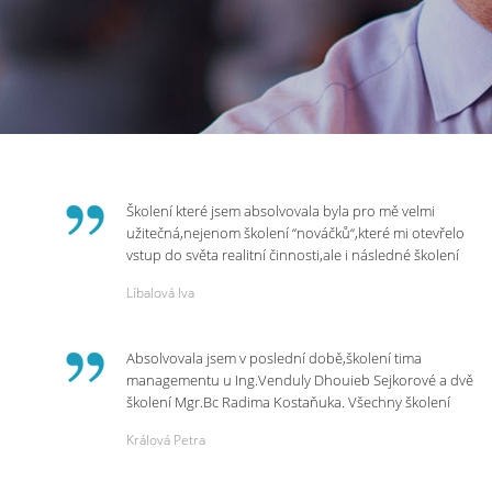
Školení které jsem absolvovala byla pro mě velmi
užitečná,nejenom školení “nováčků“,které mi otevřelo
vstup do světa realitní činnosti,ale i následné školení
ohledně daní,právního servisu. Ráda bych poděkovala
Líbalová Iva
p.Vendulce která s nesmírnou lidskostí,přesto
odborností se nám věnovala, abychom zvládli právě
vstup do nové pracovní činnosti. Děkujeme za
Absolvovala jsem v poslední době,školení tima
potřebná školení,která Realitní Akademie umožňuje.
managementu u Ing.Venduly Dhouieb Sejkorové a dvě
školení Mgr.Bc Radima Kostaňuka. Všechny školení
mohu vřele doporučit,neboť mi změnily pohled na
Králová Petra
práci a na život.