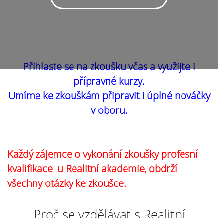
Přihlaste se na zkoušku včas a využijte i
přípravné kurzy.
Umíme ke zkouškám připravit i úplné nováčky
v oboru.
Každý zájemce o vykonání zkoušky profesní
kvalifikace u Realitní akademie, obdrží
všechny otázky ke zkoušce.
Proč se vzdělávat s Realitní