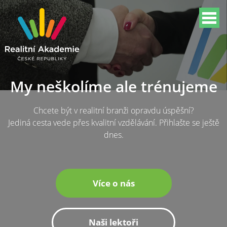
My neškolíme ale trénujeme
Chcete být v realitní branži opravdu úspěšní?
Jediná cesta vede přes kvalitní vzdělávání. Přihlašte se ještě
dnes.
Více o nás
Naši lektoři