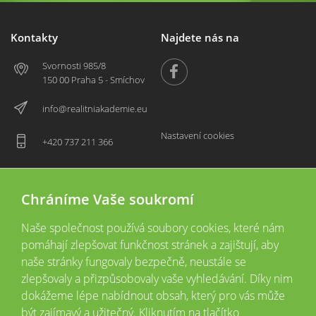
Kontakty
Najdete nás na
Svornosti 985/8
150 00 Praha 5 - Smíchov
info@realitniakademie.eu
Nastavení cookies
+420 737 211 366
Chráníme Vaše soukromí
Naše společnost používá soubory cookies, které nám
pomáhají zlepšovat funkčnost stránek a zajištují, aby
naše stránky fungovaly bezpečně, neustále se
zlepšovaly a přizpůsobovaly vaše vyhledávání. Díky nim
2026 © Copyright
Všechna práva vyhrazena
dokážeme lépe nabídnout obsah, který pro vás může
Tyto webové stránky jsou provozovány společností Realitní akademie České
být zajímavý a užitečný. Kliknutím na tlačítko