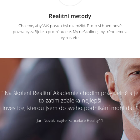
Realitní metody
Chceme, aby Váš posun byl okamžitý. Proto si hned nové
poznatky zažijete a protrénujete. My neškolíme, my trénujeme a
vy rostete.
“ Na školení Realitní Akademie chodím pravidelně a je
to zatím zdaleka nejlepší
investice, kterou jsem do svého podnikání mohl dát ”
Jan Novák majitel kanceláře Reality11