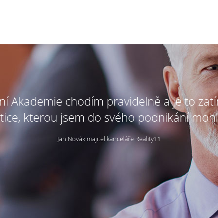
tní Akademie chodím pravidelně a je to zat
tice, kterou jsem do svého podnikání mohl
Jan Novák majitel kanceláře Reality11