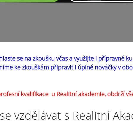
hlaste se na zkoušku včas a využijte i přípravné ku
íme ke zkouškám připravit i úplné nováčky v obo
ofesní kvalifikace u Realitní akademie, obdrží vš
se vzdělávat s Realitní Ak