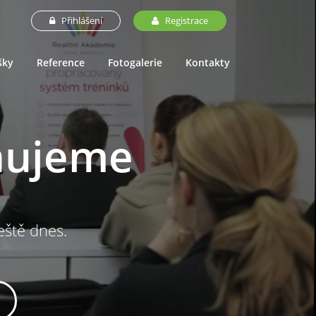
Přihlášení
Registrace
šky
Reference
Fotogalerie
Kontakty
nujeme
ještě dnes.