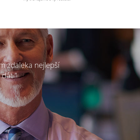
ím zdaleka nejlepší
 dát ”