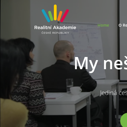
Home
O Re
My ne
Jediná ces