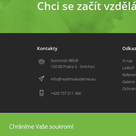
Chci se začít vzděl
Kontakty
Odkaz
Svornosti 985/8
O nás
150 00 Praha 5 - Smíchov
Lektoři
Refere
info@realitniakademie.eu
Galerie
Ochran
+420 737 211 366
Chráníme Vaše soukromí