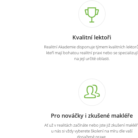
Kvalitní lektoři
Realitní Akademie disponuje týmem kvalitních lektorů
kteří mají bohatou realitní praxi nebo se specializují
na její určité oblasti.
Pro nováčky i zkušené makléře
Ať už v realitách začínáte nebo jste již zkušení makléři
u nás si vždy vyberete školení na míru dle vaší
dosažené praxe.