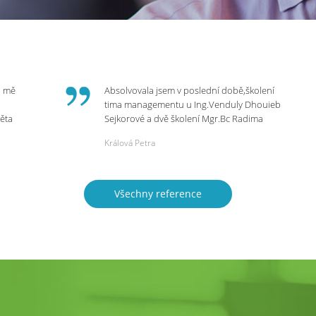
o mě
Absolvovala jsem v poslední době,školení
tima managementu u Ing.Venduly Dhouieb
věta
Sejkorové a dvě školení Mgr.Bc Radima
Kostaňuka. Všechny školení mohu vřele
Králová Petra
bych
doporučit,neboť mi změnily pohled na
rnou
práci a na život.
 do
Všechny reference
ie