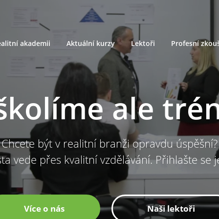
alitní akademii
Aktuální kurzy
Lektoři
Profesní zkou
školíme ale tré
Chcete být v realitní branži opravdu úspěšní?
ta vede přes kvalitní vzdělávání. Přihlašte se 
Více o nás
Naši lektoři