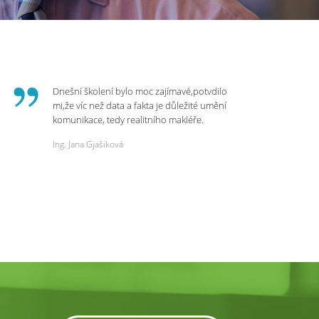
Dnešní školení bylo moc zajímavé,potvdilo
mi,že víc než data a fakta je důležité umění
komunikace, tedy realitního makléře.
Zvládá psychologicky námitky a celý
Ing. Jana Gjašiková
rozhovor či náběr u klienta. Výsledkem je
spokojenost na obou stranách. Děkuji za
dnešní podněty a zajímavé informace.