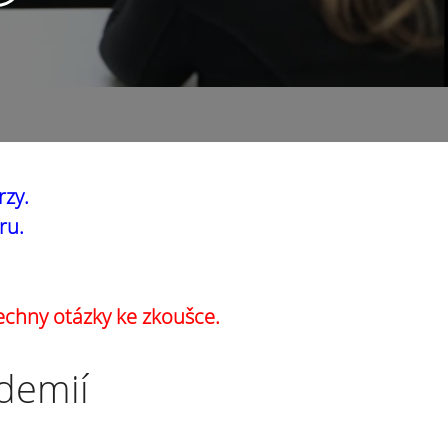
rzy.
ru.
echny otázky ke zkoušce.
ademií