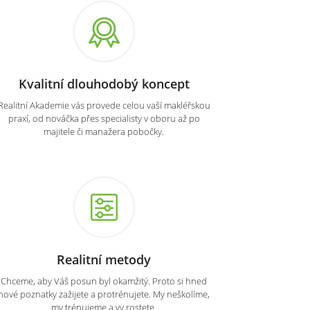
Kvalitní dlouhodobý koncept
Realitní Akademie vás provede celou vaší makléřskou
praxí, od nováčka přes specialisty v oboru až po
majitele či manažera pobočky.
Realitní metody
Chceme, aby Váš posun byl okamžitý. Proto si hned
nové poznatky zažijete a protrénujete. My neškolíme,
my trénujeme a vy rostete.