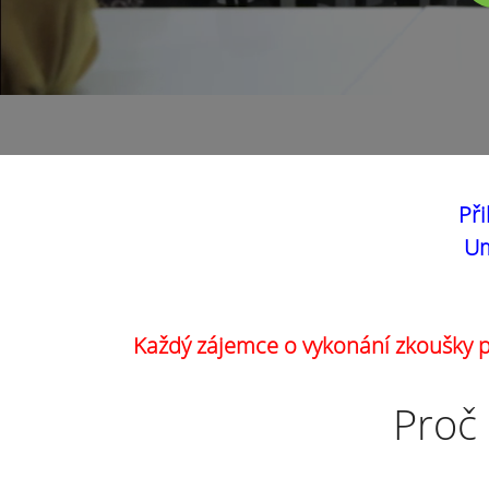
Při
Um
Každý zájemce o vykonání zkoušky pr
Proč 