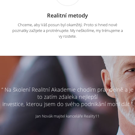
Realitní metody
Chceme, aby Váš posun byl okamžitý. Proto si hned nové
poznatky zažijete a protrénujete. My neškolíme, my trénujeme a
vy rostete.
“ Na školení Realitní Akademie chodím pravidelně a je
to zatím zdaleka nejlepší
investice, kterou jsem do svého podnikání mohl dát ”
Jan Novák majitel kanceláře Reality11