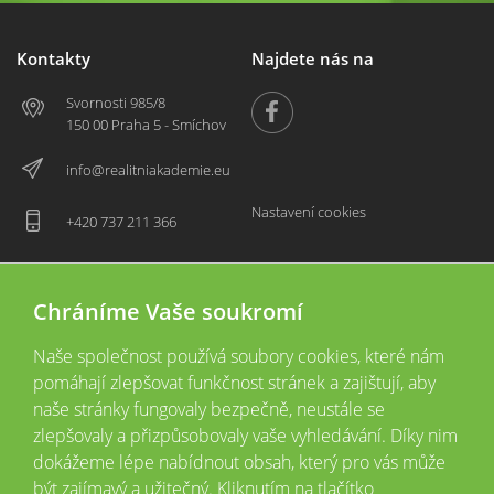
Kontakty
Najdete nás na
Svornosti 985/8
150 00 Praha 5 - Smíchov
info@realitniakademie.eu
Nastavení cookies
+420 737 211 366
Chráníme Vaše soukromí
Naše společnost používá soubory cookies, které nám
pomáhají zlepšovat funkčnost stránek a zajištují, aby
naše stránky fungovaly bezpečně, neustále se
zlepšovaly a přizpůsobovaly vaše vyhledávání. Díky nim
2026 © Copyright
Všechna práva vyhrazena
dokážeme lépe nabídnout obsah, který pro vás může
Tyto webové stránky jsou provozovány společností Realitní akademie České
být zajímavý a užitečný. Kliknutím na tlačítko