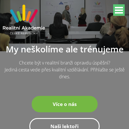
My neškolíme ale trénujeme
Chcete být v realitní branži opravdu úspěšní?
Jediná cesta vede přes kvalitní vzdělávání. Přihlašte se ještě
dnes.
Více o nás
Naši lektoři