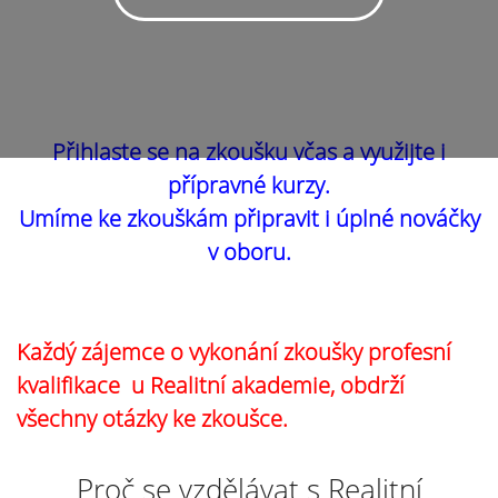
Přihlaste se na zkoušku včas a využijte i
přípravné kurzy.
Umíme ke zkouškám připravit i úplné nováčky
v oboru.
Každý zájemce o vykonání zkoušky profesní
kvalifikace u Realitní akademie, obdrží
všechny otázky ke zkoušce.
Proč se vzdělávat s Realitní