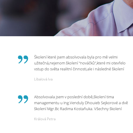
Školení které jsem absolvovala byla pro mě velmi
užitečná,nejenom školení “nováčků“,které mi otevřelo
vstup do světa realitní činnosti,ale i následné školení
ohledně daní,právního servisu. Ráda bych poděkovala
Líbalová Iva
p.Vendulce která s nesmírnou lidskostí,přesto
odborností se nám věnovala, abychom zvládli právě
vstup do nové pracovní činnosti. Děkujeme za
Absolvovala jsem v poslední době,školení tima
potřebná školení,která Realitní Akademie umožňuje.
managementu u Ing.Venduly Dhouieb Sejkorové a dvě
školení Mgr.Bc Radima Kostaňuka. Všechny školení
mohu vřele doporučit,neboť mi změnily pohled na
Králová Petra
práci a na život.