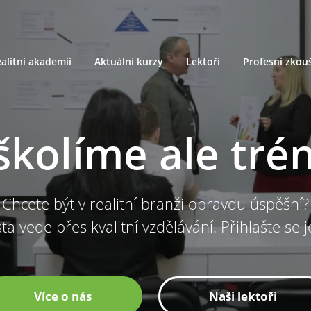
alitní akademii
Aktuální kurzy
Lektoři
Profesní zkou
školíme ale tré
Chcete být v realitní branži opravdu úspěšní?
ta vede přes kvalitní vzdělávání. Přihlašte se 
Více o nás
Naši lektoři