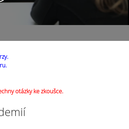
rzy.
ru.
echny otázky ke zkoušce.
ademií