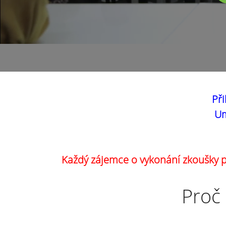
Při
Um
Každý zájemce o vykonání zkoušky pr
Proč 