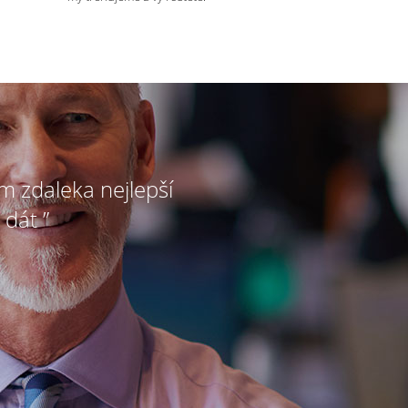
ím zdaleka nejlepší
 dát ”