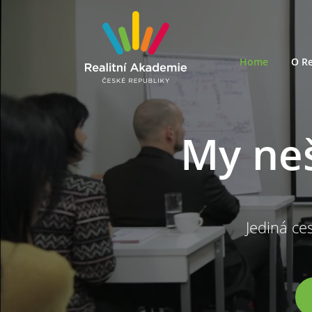
Home
O Re
My ne
Jediná ces