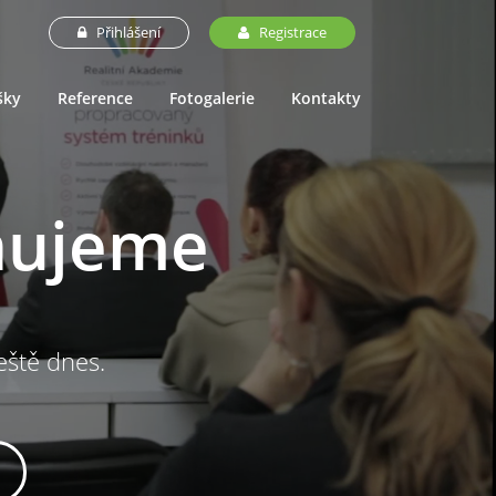
Přihlášení
Registrace
šky
Reference
Fotogalerie
Kontakty
nujeme
ještě dnes.