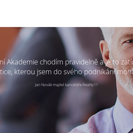
tní Akademie chodím pravidelně a je to zat
tice, kterou jsem do svého podnikání mohl
Jan Novák majitel kanceláře Reality11