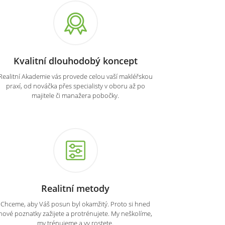
Kvalitní dlouhodobý koncept
Realitní Akademie vás provede celou vaší makléřskou
praxí, od nováčka přes specialisty v oboru až po
majitele či manažera pobočky.
Realitní metody
Chceme, aby Váš posun byl okamžitý. Proto si hned
nové poznatky zažijete a protrénujete. My neškolíme,
my trénujeme a vy rostete.