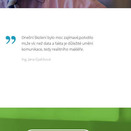
Dnešní školení bylo moc zajímavé,potvdilo
mi,že víc než data a fakta je důležité umění
komunikace, tedy realitního makléře.
Zvládá psychologicky námitky a celý
Ing. Jana Gjašiková
rozhovor či náběr u klienta. Výsledkem je
spokojenost na obou stranách. Děkuji za
dnešní podněty a zajímavé informace.