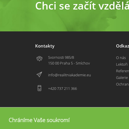
Chci se začít vzděl
Kontakty
Odkaz
Svornosti 985/8
O nás
150 00 Praha 5 - Smíchov
Lektoři
Refere
info@realitniakademie.eu
Galerie
Ochran
+420 737 211 366
Chráníme Vaše soukromí