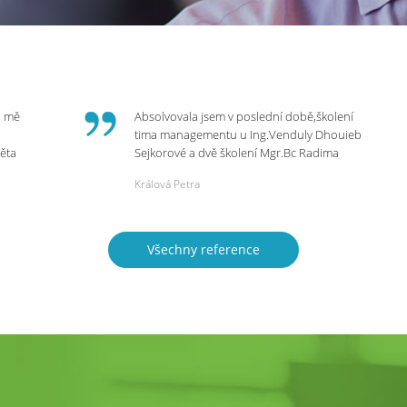
o mě
Absolvovala jsem v poslední době,školení
tima managementu u Ing.Venduly Dhouieb
věta
Sejkorové a dvě školení Mgr.Bc Radima
Kostaňuka. Všechny školení mohu vřele
Králová Petra
bych
doporučit,neboť mi změnily pohled na
rnou
práci a na život.
 do
Všechny reference
ie