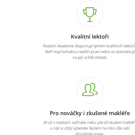
Kvalitní lektoři
Realitní Akademie disponuje týmem kvalitních lektorů
kteří mají bohatou realitní praxi nebo se specializují
na její určité oblasti.
Pro nováčky i zkušené makléře
Ať už v realitách začínáte nebo jste již zkušení makléři
u nás si vždy vyberete školení na míru dle vaší
dosažené praxe.