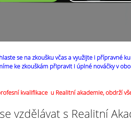
hlaste se na zkoušku včas a využijte i přípravné ku
íme ke zkouškám připravit i úplné nováčky v obo
ofesní kvalifikace u Realitní akademie, obdrží vš
se vzdělávat s Realitní Ak