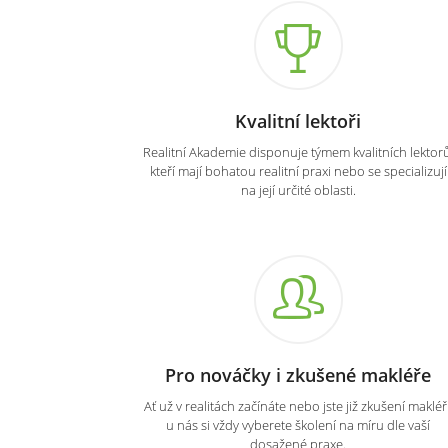
Kvalitní lektoři
Realitní Akademie disponuje týmem kvalitních lektorů
kteří mají bohatou realitní praxi nebo se specializují
na její určité oblasti.
Pro nováčky i zkušené makléře
Ať už v realitách začínáte nebo jste již zkušení makléři
u nás si vždy vyberete školení na míru dle vaší
dosažené praxe.