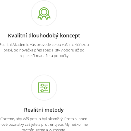
Kvalitní dlouhodobý koncept
Realitní Akademie vás provede celou vaší makléřskou
praxí, od nováčka přes specialisty v oboru až po
majitele či manažera pobočky.
Realitní metody
Chceme, aby Váš posun byl okamžitý. Proto si hned
nové poznatky zažijete a protrénujete. My neškolíme,
my trénujeme a vy rostete.