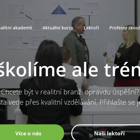
alitní akademii
Aktuální kurzy
Lektoři
Profesní zkou
školíme ale tré
Chcete být v realitní branži opravdu úspěšní?
ta vede přes kvalitní vzdělávání. Přihlašte se 
Více o nás
Naši lektoři