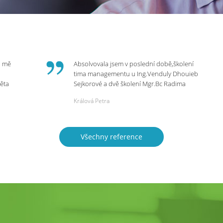
o mě
Absolvovala jsem v poslední době,školení
tima managementu u Ing.Venduly Dhouieb
věta
Sejkorové a dvě školení Mgr.Bc Radima
Kostaňuka. Všechny školení mohu vřele
Králová Petra
bych
doporučit,neboť mi změnily pohled na
rnou
práci a na život.
 do
Všechny reference
ie