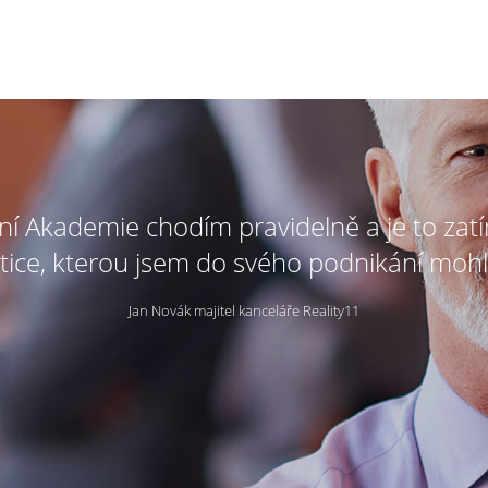
tní Akademie chodím pravidelně a je to zat
tice, kterou jsem do svého podnikání mohl
Jan Novák majitel kanceláře Reality11