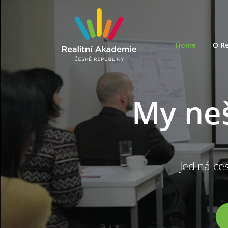
Home
O Re
My ne
Jediná ces