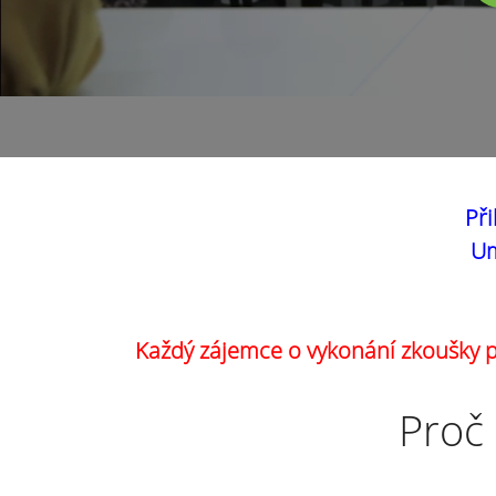
Při
Um
Každý zájemce o vykonání zkoušky pr
Proč 