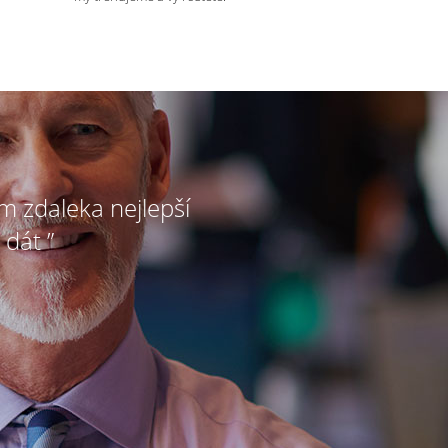
ím zdaleka nejlepší
 dát ”