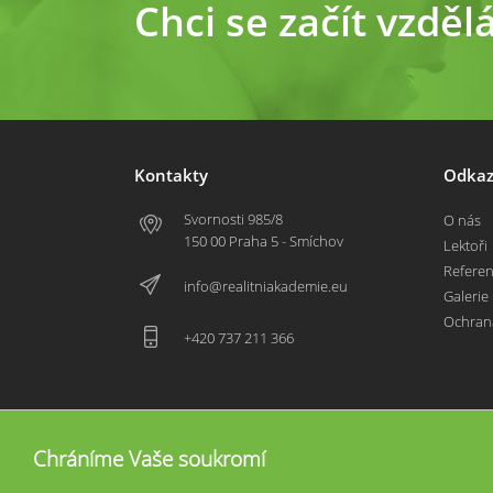
Chci se začít vzděl
Kontakty
Odkaz
Svornosti 985/8
O nás
150 00 Praha 5 - Smíchov
Lektoři
Refere
info@realitniakademie.eu
Galerie
Ochran
+420 737 211 366
Chráníme Vaše soukromí