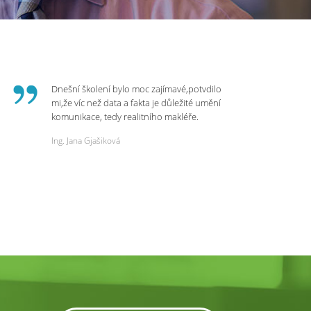
Dnešní školení bylo moc zajímavé,potvdilo
mi,že víc než data a fakta je důležité umění
komunikace, tedy realitního makléře.
Zvládá psychologicky námitky a celý
Ing. Jana Gjašiková
rozhovor či náběr u klienta. Výsledkem je
spokojenost na obou stranách. Děkuji za
dnešní podněty a zajímavé informace.