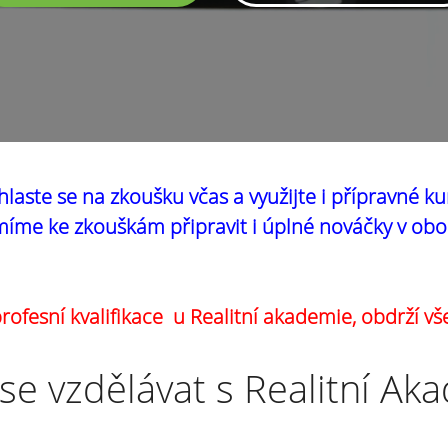
hlaste se na zkoušku včas a využijte i přípravné ku
íme ke zkouškám připravit i úplné nováčky v obo
ofesní kvalifikace u Realitní akademie, obdrží vš
se vzdělávat s Realitní Ak