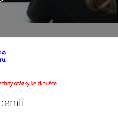
rzy.
ru.
echny otázky ke zkoušce.
ademií