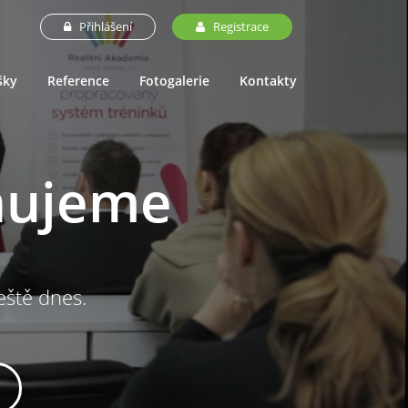
Přihlášení
Registrace
šky
Reference
Fotogalerie
Kontakty
nujeme
ještě dnes.