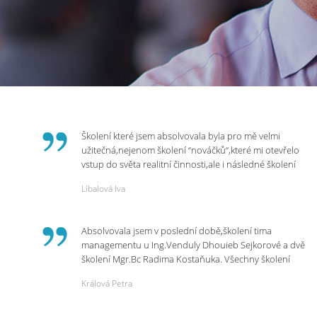
Školení které jsem absolvovala byla pro mě velmi
užitečná,nejenom školení “nováčků“,které mi otevřelo
vstup do světa realitní činnosti,ale i následné školení
ohledně daní,právního servisu. Ráda bych poděkovala
Líbalová Iva
p.Vendulce která s nesmírnou lidskostí,přesto
odborností se nám věnovala, abychom zvládli právě
vstup do nové pracovní činnosti. Děkujeme za
Absolvovala jsem v poslední době,školení tima
potřebná školení,která Realitní Akademie umožňuje.
managementu u Ing.Venduly Dhouieb Sejkorové a dvě
školení Mgr.Bc Radima Kostaňuka. Všechny školení
mohu vřele doporučit,neboť mi změnily pohled na
Králová Petra
práci a na život.