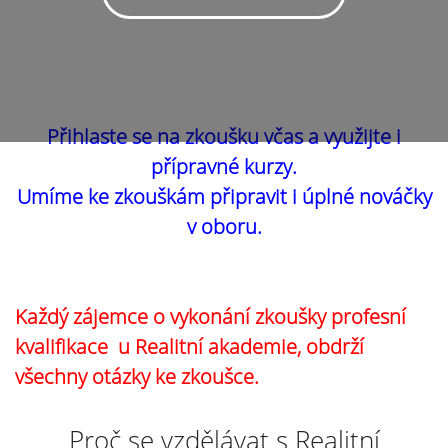
Přihlaste se na zkoušku včas a využijte i
přípravné kurzy.
Umíme ke zkouškám připravit i úplné nováčky
v oboru.
Každý zájemce o vykonání zkoušky profesní
kvalifikace u Realitní akademie, obdrží
všechny otázky ke zkoušce.
Proč se vzdělávat s Realitní