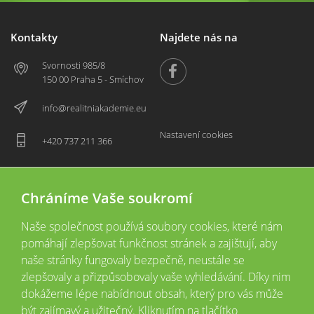
Kontakty
Najdete nás na
Svornosti 985/8
150 00 Praha 5 - Smíchov
info@realitniakademie.eu
Nastavení cookies
+420 737 211 366
Chráníme Vaše soukromí
Naše společnost používá soubory cookies, které nám
pomáhají zlepšovat funkčnost stránek a zajištují, aby
naše stránky fungovaly bezpečně, neustále se
zlepšovaly a přizpůsobovaly vaše vyhledávání. Díky nim
2026 © Copyright
Všechna práva vyhrazena
dokážeme lépe nabídnout obsah, který pro vás může
Tyto webové stránky jsou provozovány společností Realitní akademie České
být zajímavý a užitečný. Kliknutím na tlačítko