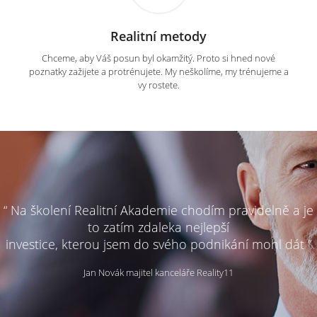
Realitní metody
Chceme, aby Váš posun byl okamžitý. Proto si hned nové
poznatky zažijete a protrénujete. My neškolíme, my trénujeme a
vy rostete.
“ Na školení Realitní Akademie chodím pravidelně a je
to zatím zdaleka nejlepší
investice, kterou jsem do svého podnikání mohl dát ”
Jan Novák majitel kanceláře Reality11