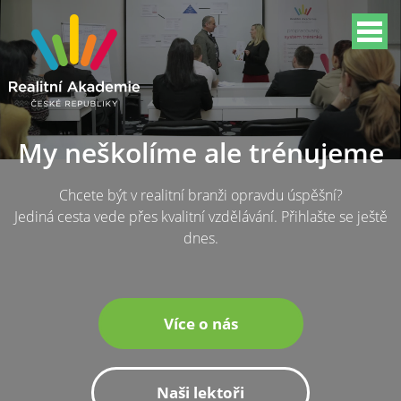
My neškolíme ale trénujeme
Chcete být v realitní branži opravdu úspěšní?
Jediná cesta vede přes kvalitní vzdělávání. Přihlašte se ještě
dnes.
Více o nás
Naši lektoři