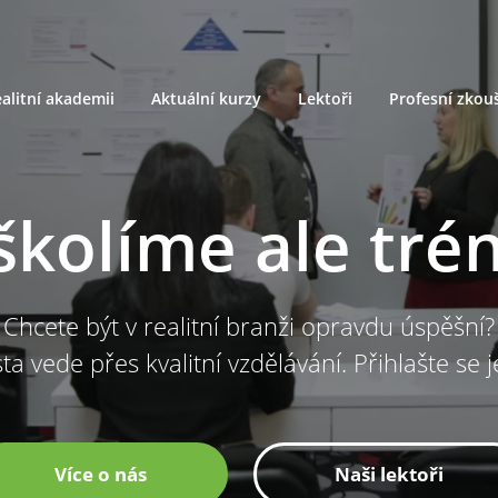
alitní akademii
Aktuální kurzy
Lektoři
Profesní zkou
školíme ale tré
Chcete být v realitní branži opravdu úspěšní?
ta vede přes kvalitní vzdělávání. Přihlašte se 
Více o nás
Naši lektoři