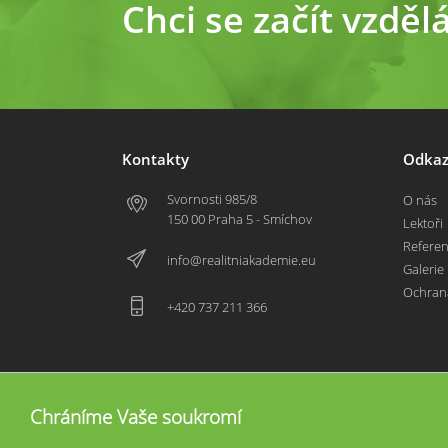
Chci se začít vzděl
Kontakty
Odkaz
Svornosti 985/8
O nás
150 00 Praha 5 - Smíchov
Lektoři
Refere
info@realitniakademie.eu
Galerie
Ochran
+420 737 211 366
Chráníme Vaše soukromí