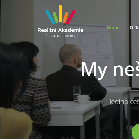
Home
O Re
My ne
Jediná ces