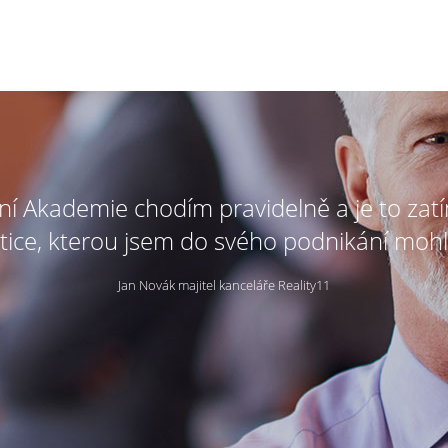
tní Akademie chodím pravidelně a je to zat
tice, kterou jsem do svého podnikání mohl
Jan Novák majitel kanceláře Reality11