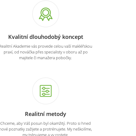
Kvalitní dlouhodobý koncept
Realitní Akademie vás provede celou vaší makléřskou
praxí, od nováčka přes specialisty v oboru až po
majitele či manažera pobočky.
Realitní metody
Chceme, aby Váš posun byl okamžitý. Proto si hned
nové poznatky zažijete a protrénujete. My neškolíme,
my trénujeme a vy rostete.