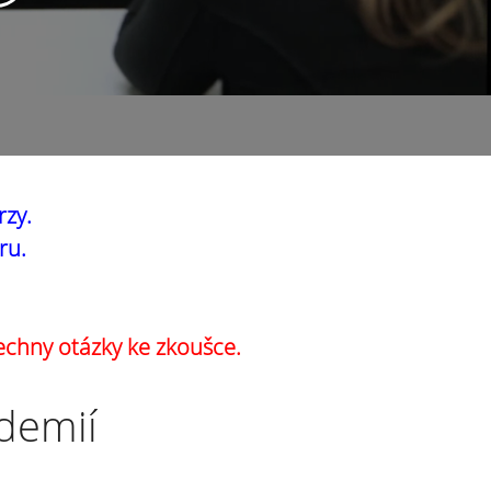
rzy.
ru.
echny otázky ke zkoušce.
ademií