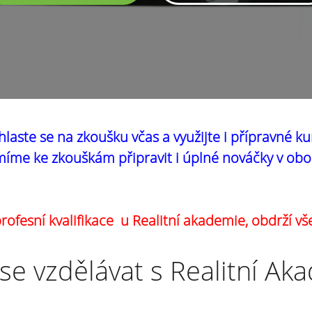
hlaste se na zkoušku včas a využijte i přípravné ku
íme ke zkouškám připravit i úplné nováčky v obo
ofesní kvalifikace u Realitní akademie, obdrží vš
se vzdělávat s Realitní Ak