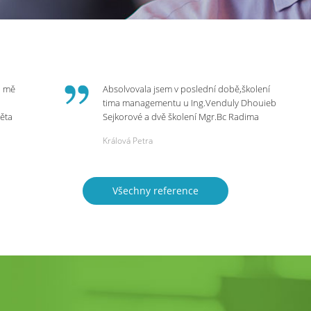
o mě
Absolvovala jsem v poslední době,školení
tima managementu u Ing.Venduly Dhouieb
věta
Sejkorové a dvě školení Mgr.Bc Radima
Kostaňuka. Všechny školení mohu vřele
Králová Petra
bych
doporučit,neboť mi změnily pohled na
rnou
práci a na život.
 do
Všechny reference
ie