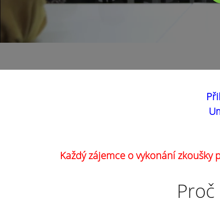
Při
Um
Každý zájemce o vykonání zkoušky pr
Proč 