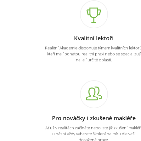
Kvalitní lektoři
Realitní Akademie disponuje týmem kvalitních lektorů
kteří mají bohatou realitní praxi nebo se specializují
na její určité oblasti.
Pro nováčky i zkušené makléře
Ať už v realitách začínáte nebo jste již zkušení makléři
u nás si vždy vyberete školení na míru dle vaší
dosažené praxe.