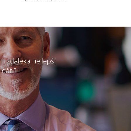
ím zdaleka nejlepší
 dát ”