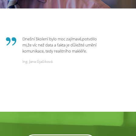
Dnešní školení bylo moc zajímavé,potvdilo
mi,že víc než data a fakta je důležité umění
komunikace, tedy realitního makléře.
Zvládá psychologicky námitky a celý
Ing. Jana Gjašiková
rozhovor či náběr u klienta. Výsledkem je
spokojenost na obou stranách. Děkuji za
dnešní podněty a zajímavé informace.