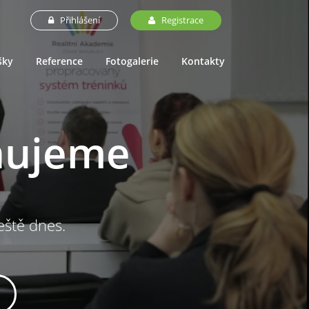
Přihlášení
Registrace
šky
Reference
Fotogalerie
Kontakty
nujeme
ještě dnes.