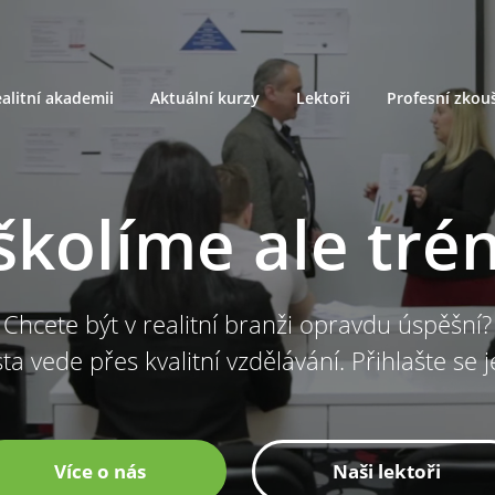
alitní akademii
Aktuální kurzy
Lektoři
Profesní zkou
školíme ale tré
Chcete být v realitní branži opravdu úspěšní?
ta vede přes kvalitní vzdělávání. Přihlašte se 
Více o nás
Naši lektoři