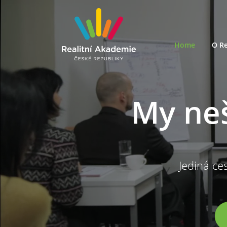
Home
O Re
My ne
Jediná ces