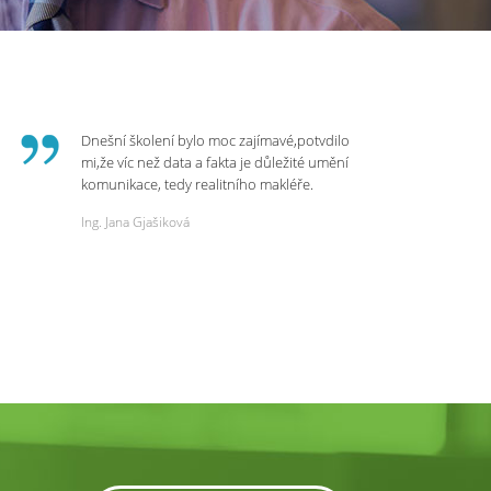
Dnešní školení bylo moc zajímavé,potvdilo
mi,že víc než data a fakta je důležité umění
komunikace, tedy realitního makléře.
Zvládá psychologicky námitky a celý
Ing. Jana Gjašiková
rozhovor či náběr u klienta. Výsledkem je
spokojenost na obou stranách. Děkuji za
dnešní podněty a zajímavé informace.