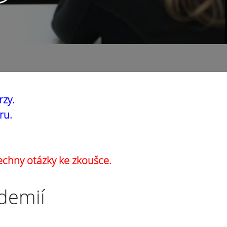
rzy.
ru.
echny otázky ke zkoušce.
ademií