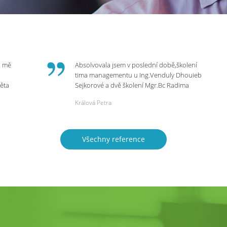
o mě
Absolvovala jsem v poslední době,školení
tima managementu u Ing.Venduly Dhouieb
věta
Sejkorové a dvě školení Mgr.Bc Radima
Kostaňuka. Všechny školení mohu vřele
Králová Petra
bych
doporučit,neboť mi změnily pohled na
rnou
práci a na život.
 do
Všechny reference
ie