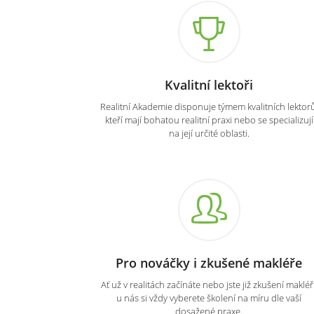
Kvalitní lektoři
Realitní Akademie disponuje týmem kvalitních lektorů
kteří mají bohatou realitní praxi nebo se specializují
na její určité oblasti.
Pro nováčky i zkušené makléře
Ať už v realitách začínáte nebo jste již zkušení makléři
u nás si vždy vyberete školení na míru dle vaší
dosažené praxe.