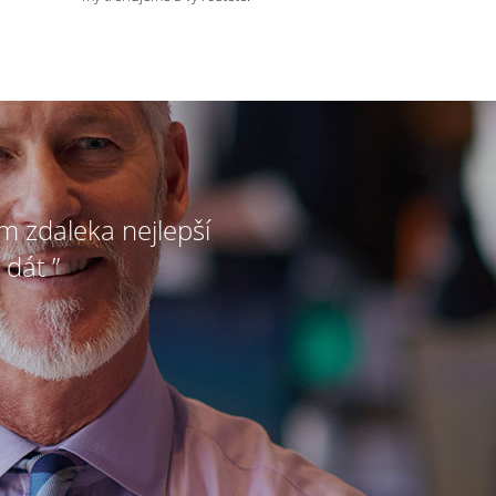
ím zdaleka nejlepší
 dát ”