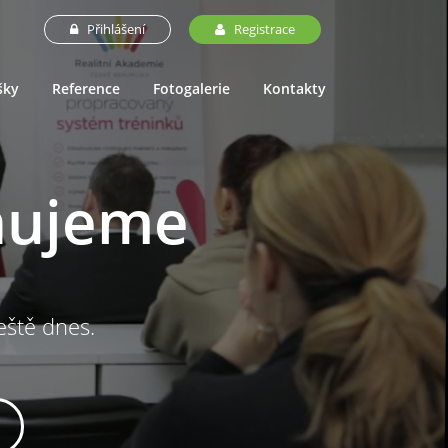
Přihlášení
Registrace
šky
Reference
Fotogalerie
Kontakty
nujeme
ještě dnes.