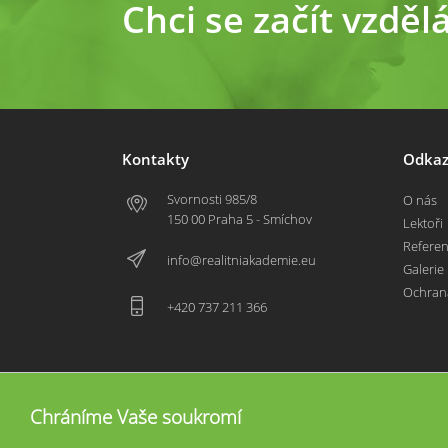
Chci se začít vzděl
Kontakty
Odkaz
Svornosti 985/8
O nás
150 00 Praha 5 - Smíchov
Lektoři
Refere
info@realitniakademie.eu
Galerie
Ochran
+420 737 211 366
Chráníme Vaše soukromí