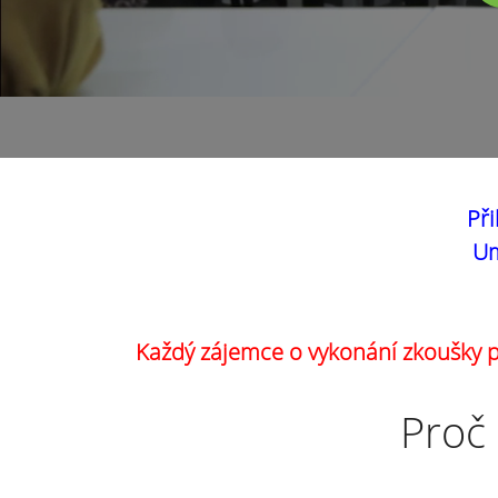
Při
Um
Každý zájemce o vykonání zkoušky pr
Proč 