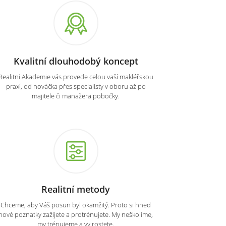
Kvalitní dlouhodobý koncept
Realitní Akademie vás provede celou vaší makléřskou
praxí, od nováčka přes specialisty v oboru až po
majitele či manažera pobočky.
Realitní metody
Chceme, aby Váš posun byl okamžitý. Proto si hned
nové poznatky zažijete a protrénujete. My neškolíme,
my trénujeme a vy rostete.