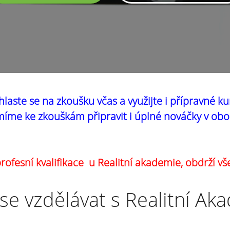
hlaste se na zkoušku včas a využijte i přípravné ku
íme ke zkouškám připravit i úplné nováčky v obo
ofesní kvalifikace u Realitní akademie, obdrží vš
se vzdělávat s Realitní Ak