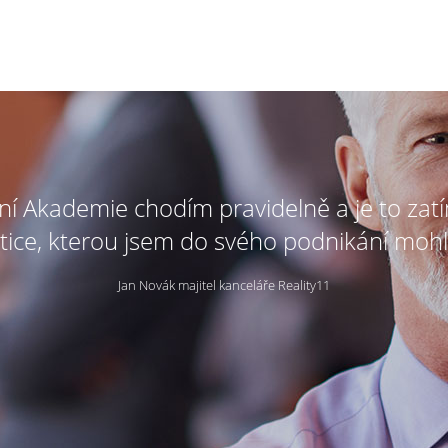
tní Akademie chodím pravidelně a je to zat
tice, kterou jsem do svého podnikání mohl
Jan Novák majitel kanceláře Reality11