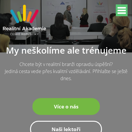
My neškolíme ale trénujeme
Chcete být v realitní branži opravdu úspěšní?
Jediná cesta vede přes kvalitní vzdělávání. Přihlašte se ještě
dnes.
Více o nás
Naši lektoři