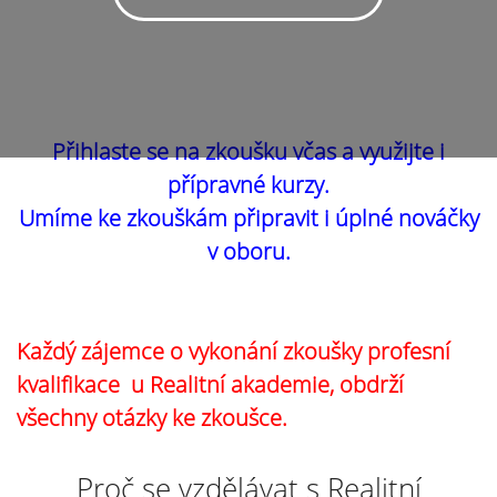
Přihlaste se na zkoušku včas a využijte i
přípravné kurzy.
Umíme ke zkouškám připravit i úplné nováčky
v oboru.
Každý zájemce o vykonání zkoušky profesní
kvalifikace u Realitní akademie, obdrží
všechny otázky ke zkoušce.
Proč se vzdělávat s Realitní