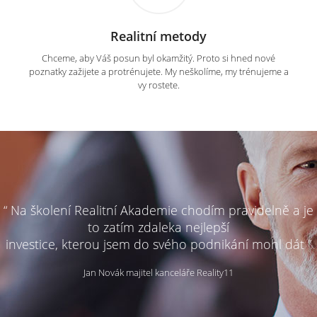
Realitní metody
Chceme, aby Váš posun byl okamžitý. Proto si hned nové
poznatky zažijete a protrénujete. My neškolíme, my trénujeme a
vy rostete.
“ Na školení Realitní Akademie chodím pravidelně a je
to zatím zdaleka nejlepší
investice, kterou jsem do svého podnikání mohl dát ”
Jan Novák majitel kanceláře Reality11