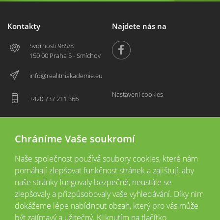
Kontakty
Najdete nás na
Svornosti 985/8
150 00 Praha 5 - Smíchov
info@realitniakademie.eu
Nastavení cookies
+420 737 211 366
Chráníme Vaše soukromí
Naše společnost používá soubory cookies, které nám
pomáhají zlepšovat funkčnost stránek a zajištují, aby
naše stránky fungovaly bezpečně, neustále se
zlepšovaly a přizpůsobovaly vaše vyhledávání. Díky nim
2026 © Copyright
Všechna práva vyhrazena
dokážeme lépe nabídnout obsah, který pro vás může
Tyto webové stránky jsou provozovány společností Realitní akademie České
být zajímavý a užitečný. Kliknutím na tlačítko