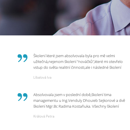
Školení které jsem absolvovala byla pro mě velmi
užitečná,nejenom školení “nováčků“,které mi otevřelo
vstup do světa realitní činnosti,ale i následné školení
ohledně daní,právního servisu. Ráda bych poděkovala
Líbalová Iva
p.Vendulce která s nesmírnou lidskostí,přesto
odborností se nám věnovala, abychom zvládli právě
vstup do nové pracovní činnosti. Děkujeme za
Absolvovala jsem v poslední době,školení tima
potřebná školení,která Realitní Akademie umožňuje.
managementu u Ing.Venduly Dhouieb Sejkorové a dvě
školení Mgr.Bc Radima Kostaňuka. Všechny školení
mohu vřele doporučit,neboť mi změnily pohled na
Králová Petra
práci a na život.