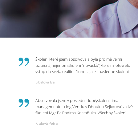
Školení které jsem absolvovala byla pro mě velmi
užitečná,nejenom školení “nováčků“,které mi otevřelo
vstup do světa realitní činnosti,ale i následné školení
ohledně daní,právního servisu. Ráda bych poděkovala
Líbalová Iva
p.Vendulce která s nesmírnou lidskostí,přesto
odborností se nám věnovala, abychom zvládli právě
vstup do nové pracovní činnosti. Děkujeme za
Absolvovala jsem v poslední době,školení tima
potřebná školení,která Realitní Akademie umožňuje.
managementu u Ing.Venduly Dhouieb Sejkorové a dvě
školení Mgr.Bc Radima Kostaňuka. Všechny školení
mohu vřele doporučit,neboť mi změnily pohled na
Králová Petra
práci a na život.