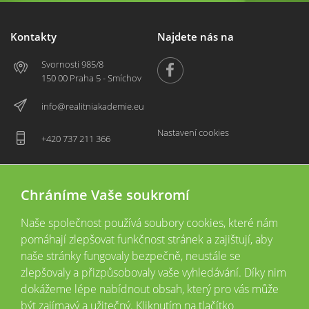
Kontakty
Najdete nás na
Svornosti 985/8
150 00 Praha 5 - Smíchov
info@realitniakademie.eu
Nastavení cookies
+420 737 211 366
Chráníme Vaše soukromí
Naše společnost používá soubory cookies, které nám
pomáhají zlepšovat funkčnost stránek a zajištují, aby
naše stránky fungovaly bezpečně, neustále se
zlepšovaly a přizpůsobovaly vaše vyhledávání. Díky nim
2026 © Copyright
Všechna práva vyhrazena
dokážeme lépe nabídnout obsah, který pro vás může
Tyto webové stránky jsou provozovány společností Realitní akademie České
být zajímavý a užitečný. Kliknutím na tlačítko