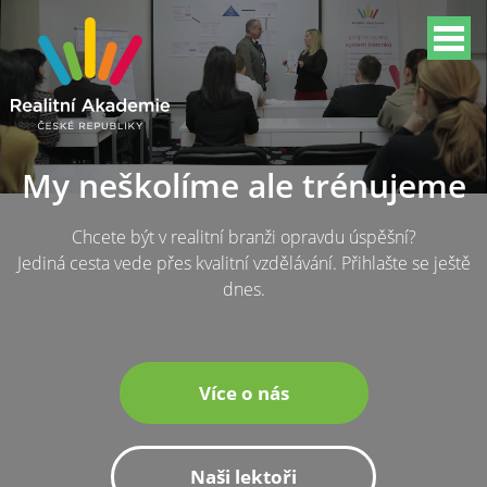
My neškolíme ale trénujeme
Chcete být v realitní branži opravdu úspěšní?
Jediná cesta vede přes kvalitní vzdělávání. Přihlašte se ještě
dnes.
Více o nás
Naši lektoři