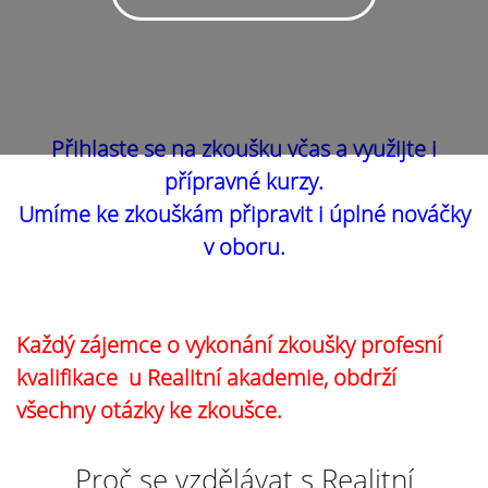
Přihlaste se na zkoušku včas a využijte i
přípravné kurzy.
Umíme ke zkouškám připravit i úplné nováčky
v oboru.
Každý zájemce o vykonání zkoušky profesní
kvalifikace u Realitní akademie, obdrží
všechny otázky ke zkoušce.
Proč se vzdělávat s Realitní