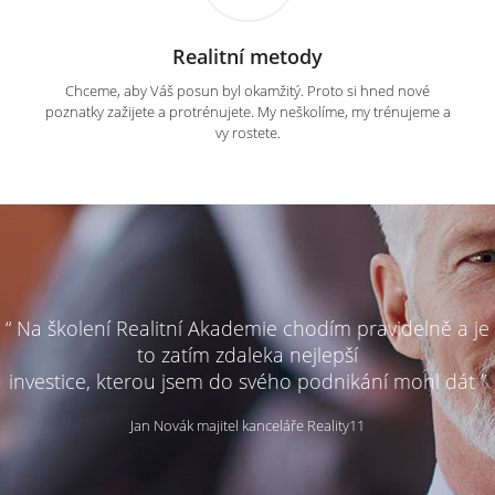
Realitní metody
Chceme, aby Váš posun byl okamžitý. Proto si hned nové
poznatky zažijete a protrénujete. My neškolíme, my trénujeme a
vy rostete.
“ Na školení Realitní Akademie chodím pravidelně a je
to zatím zdaleka nejlepší
investice, kterou jsem do svého podnikání mohl dát ”
Jan Novák majitel kanceláře Reality11