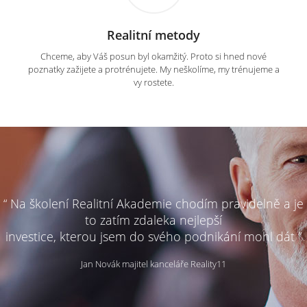
Realitní metody
Chceme, aby Váš posun byl okamžitý. Proto si hned nové
poznatky zažijete a protrénujete. My neškolíme, my trénujeme a
vy rostete.
“ Na školení Realitní Akademie chodím pravidelně a je
to zatím zdaleka nejlepší
investice, kterou jsem do svého podnikání mohl dát ”
Jan Novák majitel kanceláře Reality11