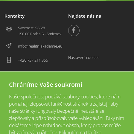
Kontakty
Najdete nás na
Svornosti 985/8
150 00 Praha 5 - Smíchov
info@realitniakademie.eu
Nastavení cookies
+420 737 211 366
Chráníme Vaše soukromí
Naše společnost používá soubory cookies, které nám
pomáhají zlepšovat funkčnost stránek a zajištují, aby
naše stránky fungovaly bezpečně, neustále se
zlepšovaly a přizpůsobovaly vaše vyhledávání. Díky nim
2026 © Copyright
Všechna práva vyhrazena
dokážeme lépe nabídnout obsah, který pro vás může
Tyto webové stránky jsou provozovány společností Realitní akademie České
být zajímavý a užitečný. Kliknutím na tlačítko