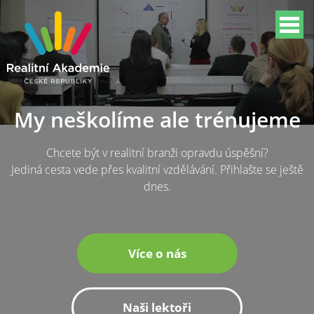
My neškolíme ale trénujeme
Chcete být v realitní branži opravdu úspěšní?
Jediná cesta vede přes kvalitní vzdělávání. Přihlašte se ještě
dnes.
Více o nás
Naši lektoři