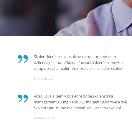
Školení které jsem absolvovala byla pro mě velmi
užitečná,nejenom školení “nováčků“,které mi otevřelo
vstup do světa realitní činnosti,ale i následné školení
ohledně daní,právního servisu. Ráda bych poděkovala
Líbalová Iva
p.Vendulce která s nesmírnou lidskostí,přesto
odborností se nám věnovala, abychom zvládli právě
vstup do nové pracovní činnosti. Děkujeme za
Absolvovala jsem v poslední době,školení tima
potřebná školení,která Realitní Akademie umožňuje.
managementu u Ing.Venduly Dhouieb Sejkorové a dvě
školení Mgr.Bc Radima Kostaňuka. Všechny školení
mohu vřele doporučit,neboť mi změnily pohled na
Králová Petra
práci a na život.