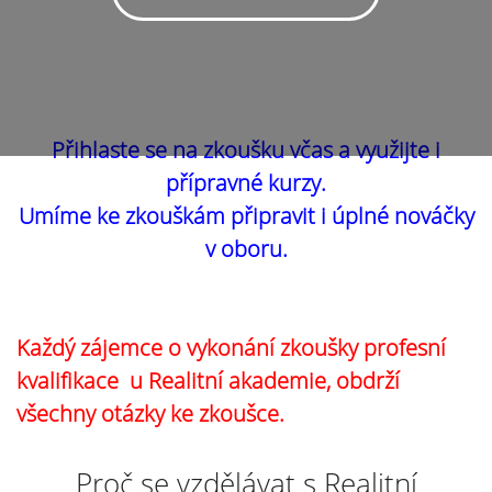
Přihlaste se na zkoušku včas a využijte i
přípravné kurzy.
Umíme ke zkouškám připravit i úplné nováčky
v oboru.
Každý zájemce o vykonání zkoušky profesní
kvalifikace u Realitní akademie, obdrží
všechny otázky ke zkoušce.
Proč se vzdělávat s Realitní