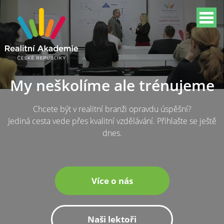
My neškolíme ale trénujeme
Chcete být v realitní branži opravdu úspěšní?
Jediná cesta vede přes kvalitní vzdělávání. Přihlašte se ještě
dnes.
Více o nás
Naši lektoři