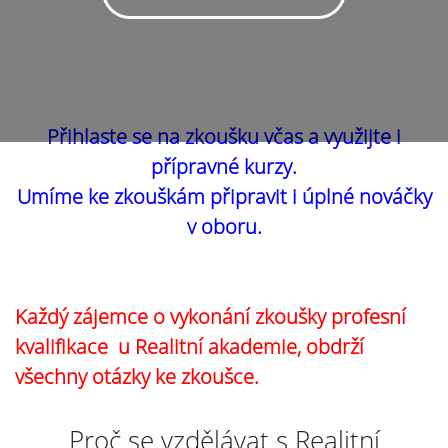
Přihlaste se na zkoušku včas a využijte i
přípravné kurzy.
Umíme ke zkouškám připravit i úplné nováčky
v oboru.
Každý zájemce o vykonání zkoušky profesní
kvalifikace u Realitní akademie, obdrží
všechny otázky ke zkoušce.
Proč se vzdělávat s Realitní