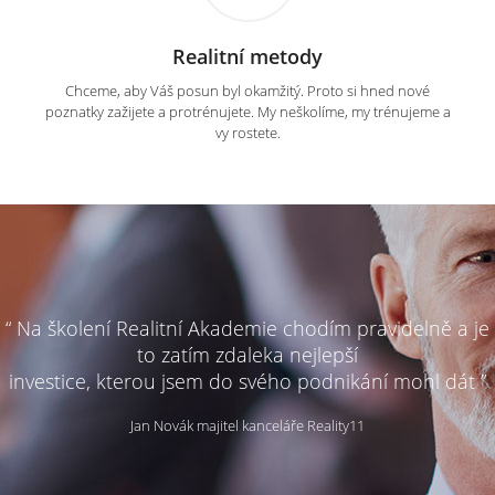
Realitní metody
Chceme, aby Váš posun byl okamžitý. Proto si hned nové
poznatky zažijete a protrénujete. My neškolíme, my trénujeme a
vy rostete.
“ Na školení Realitní Akademie chodím pravidelně a je
to zatím zdaleka nejlepší
investice, kterou jsem do svého podnikání mohl dát ”
Jan Novák majitel kanceláře Reality11