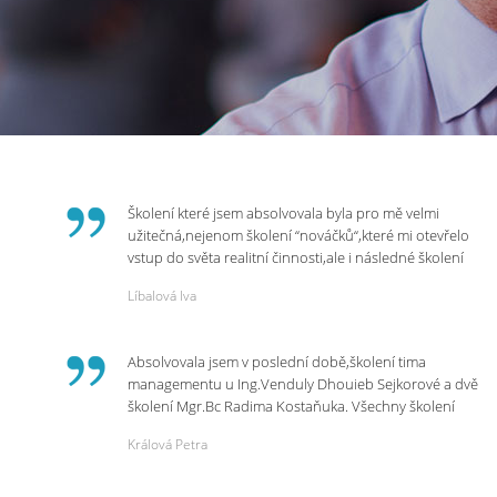
Školení které jsem absolvovala byla pro mě velmi
užitečná,nejenom školení “nováčků“,které mi otevřelo
vstup do světa realitní činnosti,ale i následné školení
ohledně daní,právního servisu. Ráda bych poděkovala
Líbalová Iva
p.Vendulce která s nesmírnou lidskostí,přesto
odborností se nám věnovala, abychom zvládli právě
vstup do nové pracovní činnosti. Děkujeme za
Absolvovala jsem v poslední době,školení tima
potřebná školení,která Realitní Akademie umožňuje.
managementu u Ing.Venduly Dhouieb Sejkorové a dvě
školení Mgr.Bc Radima Kostaňuka. Všechny školení
mohu vřele doporučit,neboť mi změnily pohled na
Králová Petra
práci a na život.