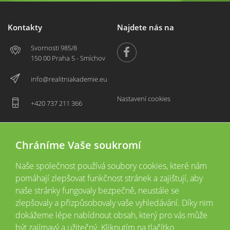
Kontakty
Najdete nás na
Svornosti 985/8
150 00 Praha 5 - Smíchov
info@realitniakademie.eu
Nastavení cookies
+420 737 211 366
Chráníme Vaše soukromí
Naše společnost používá soubory cookies, které nám
pomáhají zlepšovat funkčnost stránek a zajištují, aby
naše stránky fungovaly bezpečně, neustále se
zlepšovaly a přizpůsobovaly vaše vyhledávání. Díky nim
2026 © Copyright
Všechna práva vyhrazena
dokážeme lépe nabídnout obsah, který pro vás může
Tyto webové stránky jsou provozovány společností Realitní akademie České
být zajímavý a užitečný. Kliknutím na tlačítko