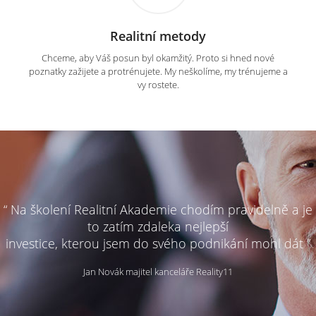
Realitní metody
Chceme, aby Váš posun byl okamžitý. Proto si hned nové
poznatky zažijete a protrénujete. My neškolíme, my trénujeme a
vy rostete.
“ Na školení Realitní Akademie chodím pravidelně a je
to zatím zdaleka nejlepší
investice, kterou jsem do svého podnikání mohl dát ”
Jan Novák majitel kanceláře Reality11