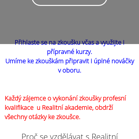
Přihlaste se na zkoušku včas a využijte i
přípravné kurzy.
Umíme ke zkouškám připravit i úplné nováčky
v oboru.
Každý zájemce o vykonání zkoušky profesní
kvalifikace u Realitní akademie, obdrží
všechny otázky ke zkoušce.
Proč se vzdělávat s Realitní