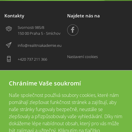
Kontakty
Najdete nás na
Svornosti 985/8
150 00 Praha 5 - Smíchov
info@realitniakademie.eu
Nastavení cookies
+420 737 211 366
Chráníme Vaše soukromí
Naše společnost používá soubory cookies, které nám
pomáhají zlepšovat funkčnost stránek a zajištují, aby
naše stránky fungovaly bezpečně, neustále se
zlepšovaly a přizpůsobovaly vaše vyhledávání. Díky nim
2026 © Copyright
Všechna práva vyhrazena
dokážeme lépe nabídnout obsah, který pro vás může
Tyto webové stránky jsou provozovány společností Realitní akademie České
být zajímavý a užitečný. Kliknutím na tlačítko