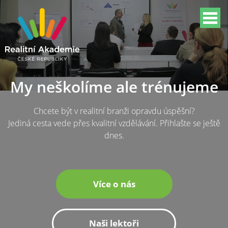
My neškolíme ale trénujeme
Chcete být v realitní branži opravdu úspěšní?
Jediná cesta vede přes kvalitní vzdělávání. Přihlašte se ještě
dnes.
Více o nás
Naši lektoři