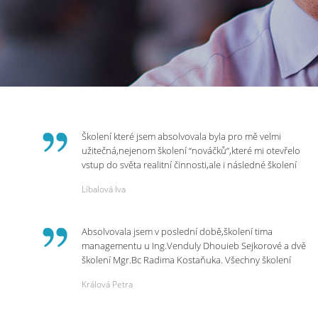
Školení které jsem absolvovala byla pro mě velmi
užitečná,nejenom školení “nováčků“,které mi otevřelo
vstup do světa realitní činnosti,ale i následné školení
ohledně daní,právního servisu. Ráda bych poděkovala
Líbalová Iva
p.Vendulce která s nesmírnou lidskostí,přesto
odborností se nám věnovala, abychom zvládli právě
vstup do nové pracovní činnosti. Děkujeme za
Absolvovala jsem v poslední době,školení tima
potřebná školení,která Realitní Akademie umožňuje.
managementu u Ing.Venduly Dhouieb Sejkorové a dvě
školení Mgr.Bc Radima Kostaňuka. Všechny školení
mohu vřele doporučit,neboť mi změnily pohled na
Králová Petra
práci a na život.