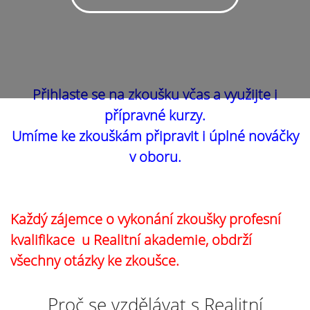
Přihlaste se na zkoušku včas a využijte i
přípravné kurzy.
Umíme ke zkouškám připravit i úplné nováčky
v oboru.
Každý zájemce o vykonání zkoušky profesní
kvalifikace u Realitní akademie, obdrží
všechny otázky ke zkoušce.
Proč se vzdělávat s Realitní