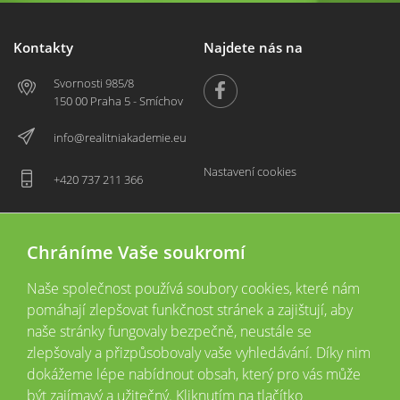
Kontakty
Najdete nás na
Svornosti 985/8
150 00 Praha 5 - Smíchov
info@realitniakademie.eu
Nastavení cookies
+420 737 211 366
Chráníme Vaše soukromí
Naše společnost používá soubory cookies, které nám
pomáhají zlepšovat funkčnost stránek a zajištují, aby
naše stránky fungovaly bezpečně, neustále se
zlepšovaly a přizpůsobovaly vaše vyhledávání. Díky nim
2026 © Copyright
Všechna práva vyhrazena
dokážeme lépe nabídnout obsah, který pro vás může
Tyto webové stránky jsou provozovány společností Realitní akademie České
být zajímavý a užitečný. Kliknutím na tlačítko