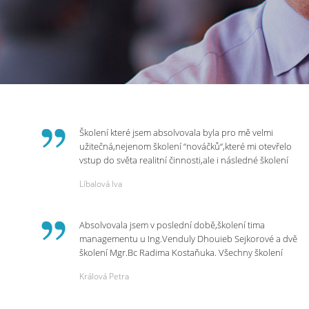
Školení které jsem absolvovala byla pro mě velmi
užitečná,nejenom školení “nováčků“,které mi otevřelo
vstup do světa realitní činnosti,ale i následné školení
ohledně daní,právního servisu. Ráda bych poděkovala
Líbalová Iva
p.Vendulce která s nesmírnou lidskostí,přesto
odborností se nám věnovala, abychom zvládli právě
vstup do nové pracovní činnosti. Děkujeme za
Absolvovala jsem v poslední době,školení tima
potřebná školení,která Realitní Akademie umožňuje.
managementu u Ing.Venduly Dhouieb Sejkorové a dvě
školení Mgr.Bc Radima Kostaňuka. Všechny školení
mohu vřele doporučit,neboť mi změnily pohled na
Králová Petra
práci a na život.