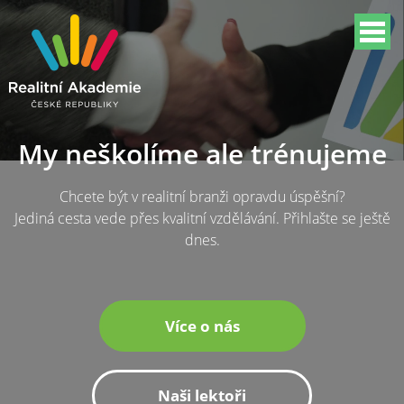
My neškolíme ale trénujeme
Chcete být v realitní branži opravdu úspěšní?
Jediná cesta vede přes kvalitní vzdělávání. Přihlašte se ještě
dnes.
Více o nás
Naši lektoři