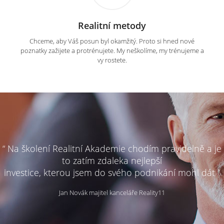
Realitní metody
Chceme, aby Váš posun byl okamžitý. Proto si hned nové
poznatky zažijete a protrénujete. My neškolíme, my trénujeme a
vy rostete.
“ Na školení Realitní Akademie chodím pravidelně a je
to zatím zdaleka nejlepší
investice, kterou jsem do svého podnikání mohl dát ”
Jan Novák majitel kanceláře Reality11