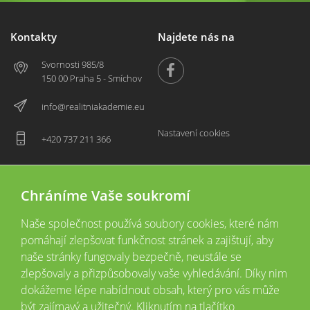
Kontakty
Najdete nás na
Svornosti 985/8
150 00 Praha 5 - Smíchov
info@realitniakademie.eu
Nastavení cookies
+420 737 211 366
Chráníme Vaše soukromí
Naše společnost používá soubory cookies, které nám
pomáhají zlepšovat funkčnost stránek a zajištují, aby
naše stránky fungovaly bezpečně, neustále se
zlepšovaly a přizpůsobovaly vaše vyhledávání. Díky nim
2026 © Copyright
Všechna práva vyhrazena
dokážeme lépe nabídnout obsah, který pro vás může
Tyto webové stránky jsou provozovány společností Realitní akademie České
být zajímavý a užitečný. Kliknutím na tlačítko