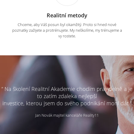
Realitní metody
Chceme, aby Váš posun byl okamžitý. Proto si hned nové
poznatky zažijete a protrénujete. My neškolíme, my trénujeme a
vy rostete.
“ Na školení Realitní Akademie chodím pravidelně a je
to zatím zdaleka nejlepší
investice, kterou jsem do svého podnikání mohl dát ”
Jan Novák majitel kanceláře Reality11