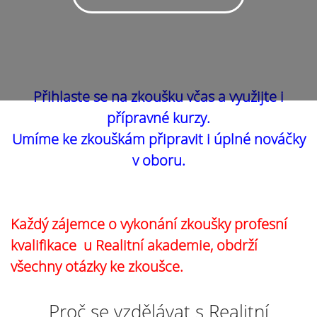
Přihlaste se na zkoušku včas a využijte i
přípravné kurzy.
Umíme ke zkouškám připravit i úplné nováčky
v oboru.
Každý zájemce o vykonání zkoušky profesní
kvalifikace u Realitní akademie, obdrží
všechny otázky ke zkoušce.
Proč se vzdělávat s Realitní