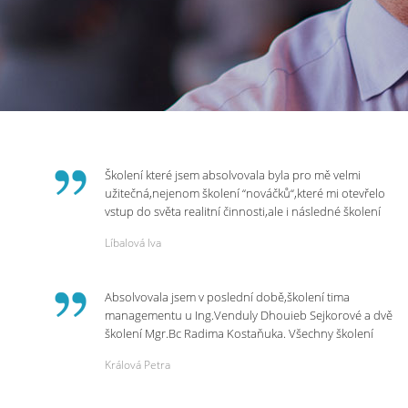
Školení které jsem absolvovala byla pro mě velmi
užitečná,nejenom školení “nováčků“,které mi otevřelo
vstup do světa realitní činnosti,ale i následné školení
ohledně daní,právního servisu. Ráda bych poděkovala
Líbalová Iva
p.Vendulce která s nesmírnou lidskostí,přesto
odborností se nám věnovala, abychom zvládli právě
vstup do nové pracovní činnosti. Děkujeme za
Absolvovala jsem v poslední době,školení tima
potřebná školení,která Realitní Akademie umožňuje.
managementu u Ing.Venduly Dhouieb Sejkorové a dvě
školení Mgr.Bc Radima Kostaňuka. Všechny školení
mohu vřele doporučit,neboť mi změnily pohled na
Králová Petra
práci a na život.