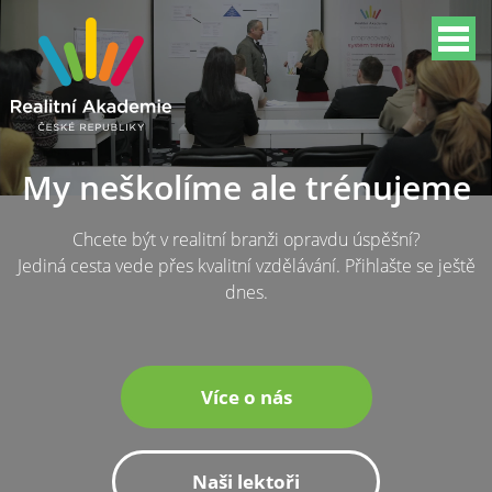
My neškolíme ale trénujeme
Chcete být v realitní branži opravdu úspěšní?
Jediná cesta vede přes kvalitní vzdělávání. Přihlašte se ještě
dnes.
Více o nás
Naši lektoři