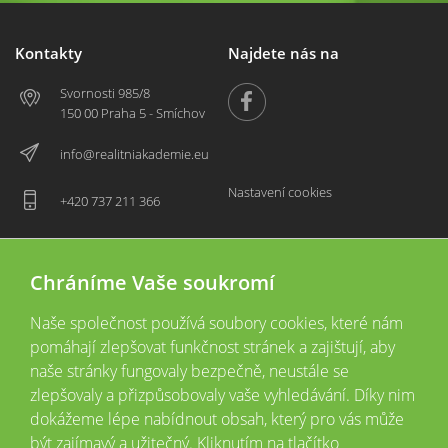
Kontakty
Najdete nás na
Svornosti 985/8
150 00 Praha 5 - Smíchov
info@realitniakademie.eu
Nastavení cookies
+420 737 211 366
Chráníme Vaše soukromí
Naše společnost používá soubory cookies, které nám
pomáhají zlepšovat funkčnost stránek a zajištují, aby
naše stránky fungovaly bezpečně, neustále se
zlepšovaly a přizpůsobovaly vaše vyhledávání. Díky nim
2026 © Copyright
Všechna práva vyhrazena
dokážeme lépe nabídnout obsah, který pro vás může
Tyto webové stránky jsou provozovány společností Realitní akademie České
být zajímavý a užitečný. Kliknutím na tlačítko