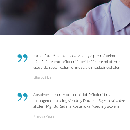
Školení které jsem absolvovala byla pro mě velmi
užitečná,nejenom školení “nováčků“,které mi otevřelo
vstup do světa realitní činnosti,ale i následné školení
ohledně daní,právního servisu. Ráda bych poděkovala
Líbalová Iva
p.Vendulce která s nesmírnou lidskostí,přesto
odborností se nám věnovala, abychom zvládli právě
vstup do nové pracovní činnosti. Děkujeme za
Absolvovala jsem v poslední době,školení tima
potřebná školení,která Realitní Akademie umožňuje.
managementu u Ing.Venduly Dhouieb Sejkorové a dvě
školení Mgr.Bc Radima Kostaňuka. Všechny školení
mohu vřele doporučit,neboť mi změnily pohled na
Králová Petra
práci a na život.