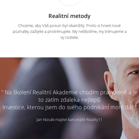
Realitní metody
Chceme, aby Váš posun byl okamžitý. Proto si hned nové
poznatky zažijete a protrénujete. My neškolíme, my trénujeme a
vy rostete.
“ Na školení Realitní Akademie chodím pravidelně a je
to zatím zdaleka nejlepší
investice, kterou jsem do svého podnikání mohl dát ”
Jan Novák majitel kanceláře Reality11