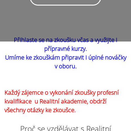
Přihlaste se na zkoušku včas a využijte i
přípravné kurzy.
Umíme ke zkouškám připravit i úplné nováčky
v oboru.
Každý zájemce o vykonání zkoušky profesní
kvalifikace u Realitní akademie, obdrží
všechny otázky ke zkoušce.
Proč se vzdělávat s Realitní