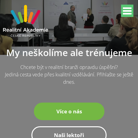
My neškolíme ale trénujeme
Chcete být v realitní branži opravdu úspěšní?
Jediná cesta vede přes kvalitní vzdělávání. Přihlašte se ještě
dnes.
Více o nás
Naši lektoři