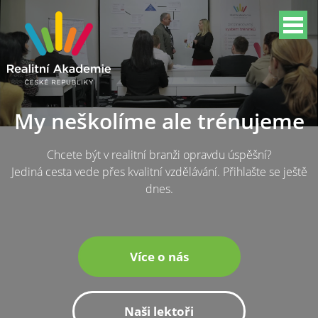
My neškolíme ale trénujeme
Chcete být v realitní branži opravdu úspěšní?
Jediná cesta vede přes kvalitní vzdělávání. Přihlašte se ještě
dnes.
Více o nás
Naši lektoři