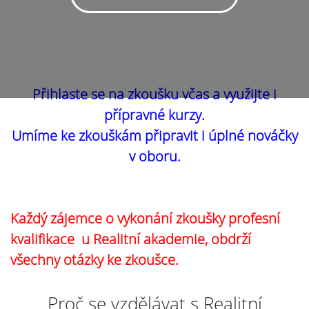
Přihlaste se na zkoušku včas a využijte i
přípravné kurzy.
Umíme ke zkouškám připravit i úplné nováčky
v oboru.
Každý zájemce o vykonání zkoušky profesní
kvalifikace u Realitní akademie, obdrží
všechny otázky ke zkoušce.
Proč se vzdělávat s Realitní