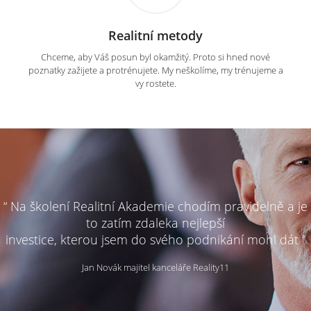
Realitní metody
Chceme, aby Váš posun byl okamžitý. Proto si hned nové
poznatky zažijete a protrénujete. My neškolíme, my trénujeme a
vy rostete.
“ Na školení Realitní Akademie chodím pravidelně a je
to zatím zdaleka nejlepší
investice, kterou jsem do svého podnikání mohl dát ”
Jan Novák majitel kanceláře Reality11