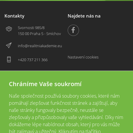
Kontakty
Najdete nás na
Svornosti 985/8
150 00 Praha 5 - Smíchov
info@realitniakademie.eu
Nastavení cookies
+420 737 211 366
Chráníme Vaše soukromí
Naše společnost používá soubory cookies, které nám
pomáhají zlepšovat funkčnost stránek a zajištují, aby
naše stránky fungovaly bezpečně, neustále se
zlepšovaly a přizpůsobovaly vaše vyhledávání. Díky nim
2026 © Copyright
Všechna práva vyhrazena
dokážeme lépe nabídnout obsah, který pro vás může
Tyto webové stránky jsou provozovány společností Realitní akademie České
být zajímavý a užitečný. Kliknutím na tlačítko