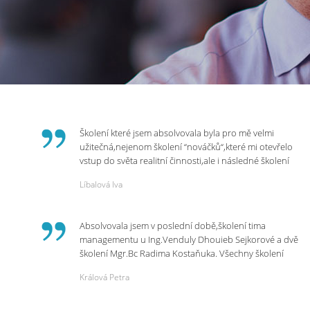
Školení které jsem absolvovala byla pro mě velmi
užitečná,nejenom školení “nováčků“,které mi otevřelo
vstup do světa realitní činnosti,ale i následné školení
ohledně daní,právního servisu. Ráda bych poděkovala
Líbalová Iva
p.Vendulce která s nesmírnou lidskostí,přesto
odborností se nám věnovala, abychom zvládli právě
vstup do nové pracovní činnosti. Děkujeme za
Absolvovala jsem v poslední době,školení tima
potřebná školení,která Realitní Akademie umožňuje.
managementu u Ing.Venduly Dhouieb Sejkorové a dvě
školení Mgr.Bc Radima Kostaňuka. Všechny školení
mohu vřele doporučit,neboť mi změnily pohled na
Králová Petra
práci a na život.