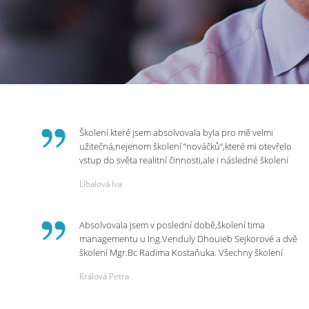
Školení které jsem absolvovala byla pro mě velmi
užitečná,nejenom školení “nováčků“,které mi otevřelo
vstup do světa realitní činnosti,ale i následné školení
ohledně daní,právního servisu. Ráda bych poděkovala
Líbalová Iva
p.Vendulce která s nesmírnou lidskostí,přesto
odborností se nám věnovala, abychom zvládli právě
vstup do nové pracovní činnosti. Děkujeme za
Absolvovala jsem v poslední době,školení tima
potřebná školení,která Realitní Akademie umožňuje.
managementu u Ing.Venduly Dhouieb Sejkorové a dvě
školení Mgr.Bc Radima Kostaňuka. Všechny školení
mohu vřele doporučit,neboť mi změnily pohled na
Králová Petra
práci a na život.