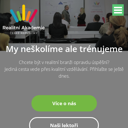
My neškolíme ale trénujeme
Chcete být v realitní branži opravdu úspěšní?
Jediná cesta vede přes kvalitní vzdělávání. Přihlašte se ještě
dnes.
Více o nás
Naši lektoři