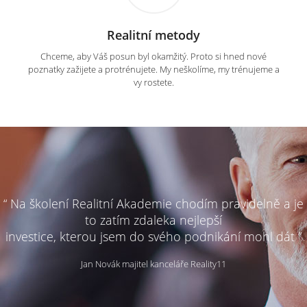
Realitní metody
Chceme, aby Váš posun byl okamžitý. Proto si hned nové
poznatky zažijete a protrénujete. My neškolíme, my trénujeme a
vy rostete.
“ Na školení Realitní Akademie chodím pravidelně a je
to zatím zdaleka nejlepší
investice, kterou jsem do svého podnikání mohl dát ”
Jan Novák majitel kanceláře Reality11