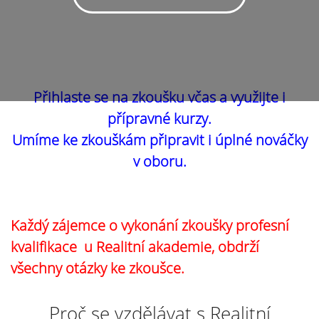
Přihlaste se na zkoušku včas a využijte i
přípravné kurzy.
Umíme ke zkouškám připravit i úplné nováčky
v oboru.
Každý zájemce o vykonání zkoušky profesní
kvalifikace u Realitní akademie, obdrží
všechny otázky ke zkoušce.
Proč se vzdělávat s Realitní