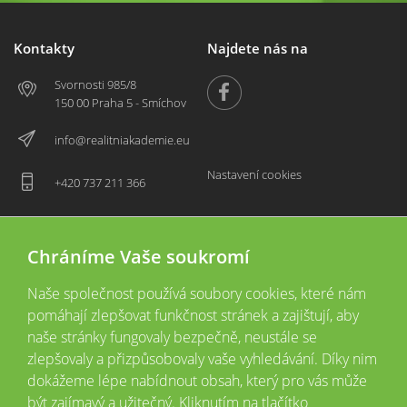
Kontakty
Najdete nás na
Svornosti 985/8
150 00 Praha 5 - Smíchov
info@realitniakademie.eu
Nastavení cookies
+420 737 211 366
Chráníme Vaše soukromí
Naše společnost používá soubory cookies, které nám
pomáhají zlepšovat funkčnost stránek a zajištují, aby
naše stránky fungovaly bezpečně, neustále se
zlepšovaly a přizpůsobovaly vaše vyhledávání. Díky nim
2026 © Copyright
Všechna práva vyhrazena
dokážeme lépe nabídnout obsah, který pro vás může
Tyto webové stránky jsou provozovány společností Realitní akademie České
být zajímavý a užitečný. Kliknutím na tlačítko