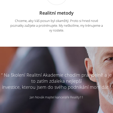
Realitní metody
Chceme, aby Váš posun byl okamžitý. Proto si hned nové
poznatky zažijete a protrénujete. My neškolíme, my trénujeme a
vy rostete.
“ Na školení Realitní Akademie chodím pravidelně a je
to zatím zdaleka nejlepší
investice, kterou jsem do svého podnikání mohl dát ”
Jan Novák majitel kanceláře Reality11