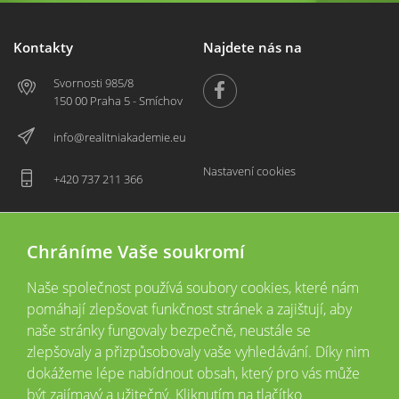
Kontakty
Najdete nás na
Svornosti 985/8
150 00 Praha 5 - Smíchov
info@realitniakademie.eu
Nastavení cookies
+420 737 211 366
Chráníme Vaše soukromí
Naše společnost používá soubory cookies, které nám
pomáhají zlepšovat funkčnost stránek a zajištují, aby
naše stránky fungovaly bezpečně, neustále se
zlepšovaly a přizpůsobovaly vaše vyhledávání. Díky nim
2026 © Copyright
Všechna práva vyhrazena
dokážeme lépe nabídnout obsah, který pro vás může
Tyto webové stránky jsou provozovány společností Realitní akademie České
být zajímavý a užitečný. Kliknutím na tlačítko