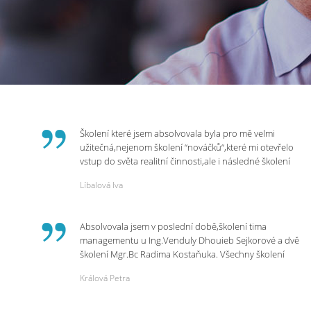
Školení které jsem absolvovala byla pro mě velmi
užitečná,nejenom školení “nováčků“,které mi otevřelo
vstup do světa realitní činnosti,ale i následné školení
ohledně daní,právního servisu. Ráda bych poděkovala
Líbalová Iva
p.Vendulce která s nesmírnou lidskostí,přesto
odborností se nám věnovala, abychom zvládli právě
vstup do nové pracovní činnosti. Děkujeme za
Absolvovala jsem v poslední době,školení tima
potřebná školení,která Realitní Akademie umožňuje.
managementu u Ing.Venduly Dhouieb Sejkorové a dvě
školení Mgr.Bc Radima Kostaňuka. Všechny školení
mohu vřele doporučit,neboť mi změnily pohled na
Králová Petra
práci a na život.