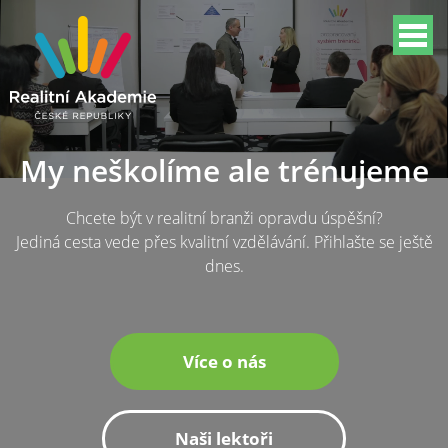
My neškolíme ale trénujeme
Chcete být v realitní branži opravdu úspěšní?
Jediná cesta vede přes kvalitní vzdělávání. Přihlašte se ještě
dnes.
Více o nás
Naši lektoři