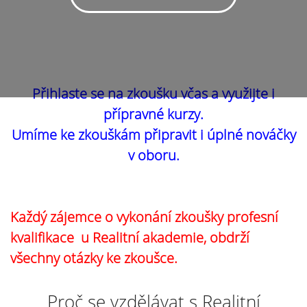
Přihlaste se na zkoušku včas a využijte i
přípravné kurzy.
Umíme ke zkouškám připravit i úplné nováčky
v oboru.
Každý zájemce o vykonání zkoušky profesní
kvalifikace u Realitní akademie, obdrží
všechny otázky ke zkoušce.
Proč se vzdělávat s Realitní