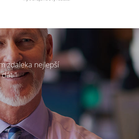
ím zdaleka nejlepší
 dát ”