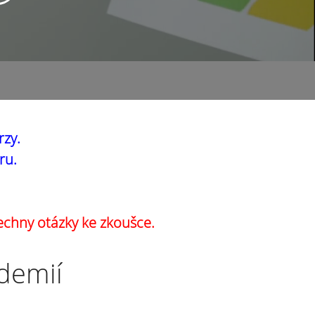
rzy.
ru.
echny otázky ke zkoušce.
ademií