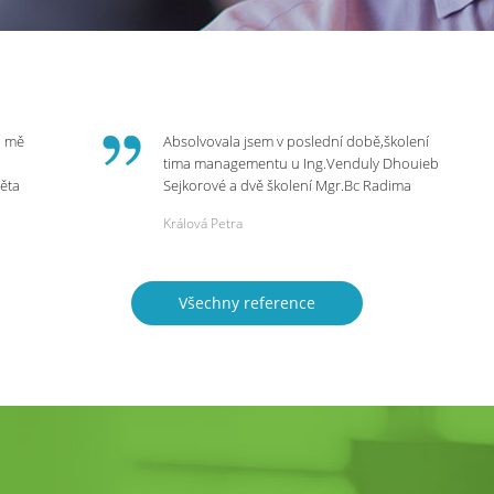
o mě
Absolvovala jsem v poslední době,školení
tima managementu u Ing.Venduly Dhouieb
věta
Sejkorové a dvě školení Mgr.Bc Radima
Kostaňuka. Všechny školení mohu vřele
Králová Petra
bych
doporučit,neboť mi změnily pohled na
rnou
práci a na život.
 do
Všechny reference
ie