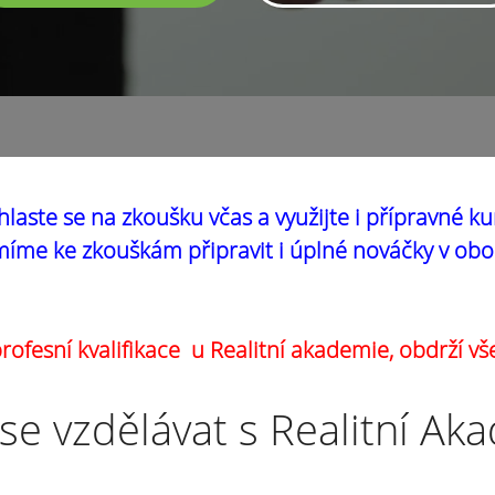
hlaste se na zkoušku včas a využijte i přípravné ku
íme ke zkouškám připravit i úplné nováčky v obo
ofesní kvalifikace u Realitní akademie, obdrží vš
se vzdělávat s Realitní Ak