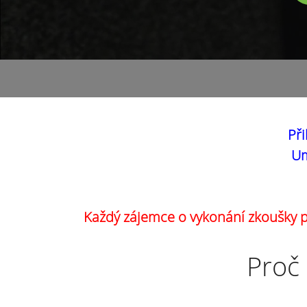
Při
Um
Každý zájemce o vykonání zkoušky pr
Proč 