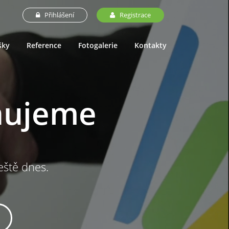
Přihlášení
Registrace
šky
Reference
Fotogalerie
Kontakty
nujeme
ještě dnes.