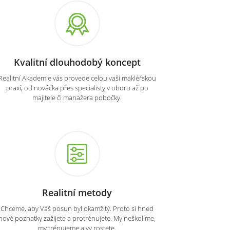
Kvalitní dlouhodobý koncept
Realitní Akademie vás provede celou vaší makléřskou
praxí, od nováčka přes specialisty v oboru až po
majitele či manažera pobočky.
Realitní metody
Chceme, aby Váš posun byl okamžitý. Proto si hned
nové poznatky zažijete a protrénujete. My neškolíme,
my trénujeme a vy rostete.