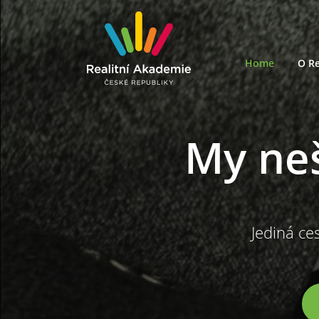
Home
O Re
My ne
Jediná ces