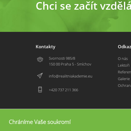
Chci se začít vzděl
Kontakty
Odkaz
Svornosti 985/8
O nás
150 00 Praha 5 - Smíchov
Lektoři
Refere
info@realitniakademie.eu
Galerie
Ochran
+420 737 211 366
Chráníme Vaše soukromí