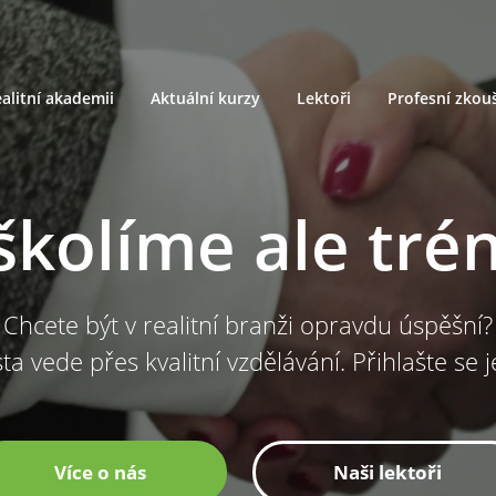
alitní akademii
Aktuální kurzy
Lektoři
Profesní zkou
školíme ale tré
Chcete být v realitní branži opravdu úspěšní?
ta vede přes kvalitní vzdělávání. Přihlašte se 
Více o nás
Naši lektoři