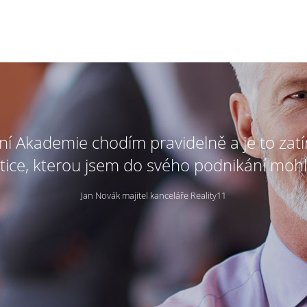
tní Akademie chodím pravidelně a je to zat
tice, kterou jsem do svého podnikání mohl
Jan Novák majitel kanceláře Reality11