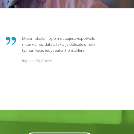
Dnešní školení bylo moc zajímavé,potvdilo
mi,že víc než data a fakta je důležité umění
komunikace, tedy realitního makléře.
Zvládá psychologicky námitky a celý
Ing. Jana Gjašiková
rozhovor či náběr u klienta. Výsledkem je
spokojenost na obou stranách. Děkuji za
dnešní podněty a zajímavé informace.