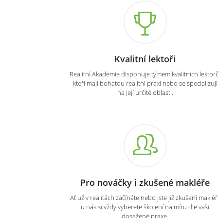
Kvalitní lektoři
Realitní Akademie disponuje týmem kvalitních lektorů
kteří mají bohatou realitní praxi nebo se specializují
na její určité oblasti.
Pro nováčky i zkušené makléře
Ať už v realitách začínáte nebo jste již zkušení makléři
u nás si vždy vyberete školení na míru dle vaší
dosažené praxe.