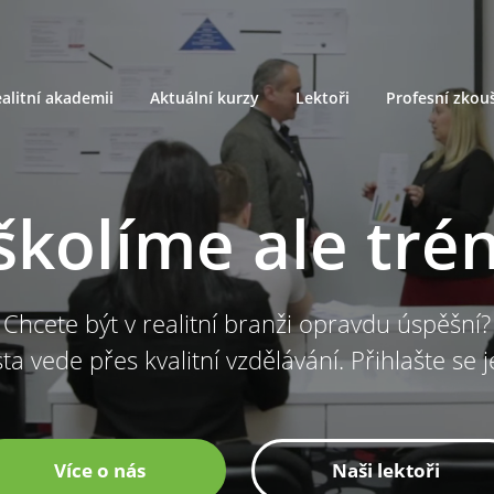
alitní akademii
Aktuální kurzy
Lektoři
Profesní zkou
školíme ale tré
Chcete být v realitní branži opravdu úspěšní?
ta vede přes kvalitní vzdělávání. Přihlašte se 
Více o nás
Naši lektoři