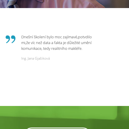
Dnešní školení bylo moc zajímavé,potvdilo
mi,že víc než data a fakta je důležité umění
komunikace, tedy realitního makléře.
Zvládá psychologicky námitky a celý
Ing. Jana Gjašiková
rozhovor či náběr u klienta. Výsledkem je
spokojenost na obou stranách. Děkuji za
dnešní podněty a zajímavé informace.