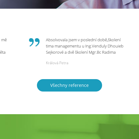
o mě
Absolvovala jsem v poslední době,školení
tima managementu u Ing.Venduly Dhouieb
věta
Sejkorové a dvě školení Mgr.Bc Radima
Kostaňuka. Všechny školení mohu vřele
Králová Petra
bych
doporučit,neboť mi změnily pohled na
rnou
práci a na život.
 do
Všechny reference
ie