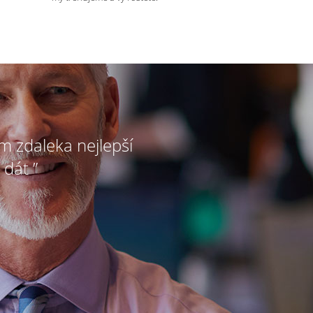
ím zdaleka nejlepší
 dát ”