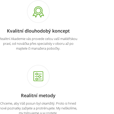
Kvalitní dlouhodobý koncept
Realitní Akademie vás provede celou vaší makléřskou
praxí, od nováčka přes specialisty v oboru až po
majitele či manažera pobočky.
Realitní metody
Chceme, aby Váš posun byl okamžitý. Proto si hned
nové poznatky zažijete a protrénujete. My neškolíme,
my trénujeme a vy rostete.