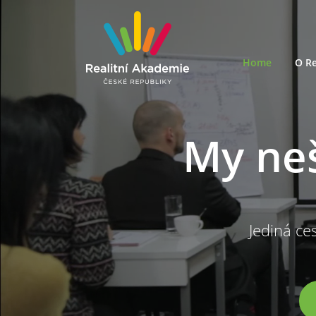
Home
O Re
My ne
Jediná ces