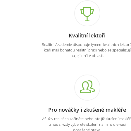
Kvalitní lektoři
Realitní Akademie disponuje týmem kvalitních lektorů
kteří mají bohatou realitní praxi nebo se specializují
na její určité oblasti.
Pro nováčky i zkušené makléře
Ať už v realitách začínáte nebo jste již zkušení makléři
u nás si vždy vyberete školení na míru dle vaší
dosažené praxe.