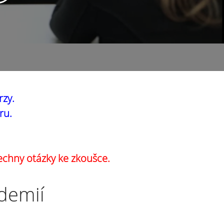
rzy.
ru.
echny otázky ke zkoušce.
ademií