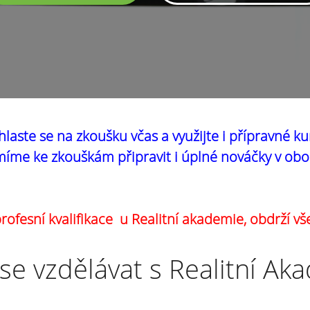
hlaste se na zkoušku včas a využijte i přípravné ku
íme ke zkouškám připravit i úplné nováčky v obo
ofesní kvalifikace u Realitní akademie, obdrží vš
se vzdělávat s Realitní Ak