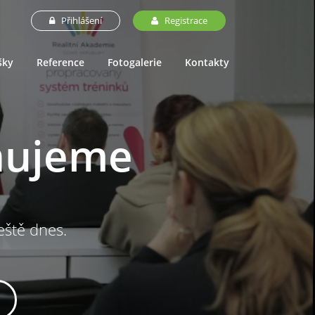
Přihlášení
Registrace
šky
Reference
Fotogalerie
Kontakty
nujeme
ještě dnes.