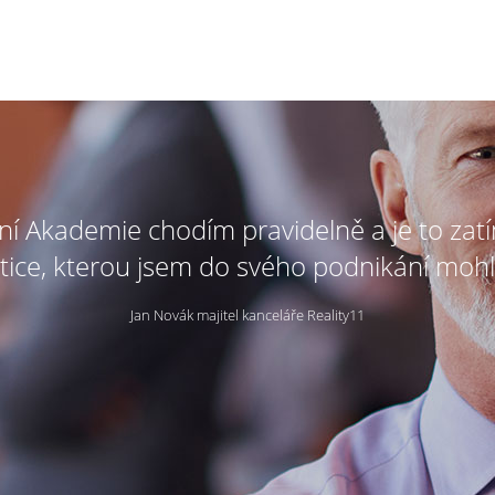
tní Akademie chodím pravidelně a je to zat
tice, kterou jsem do svého podnikání mohl
Jan Novák majitel kanceláře Reality11