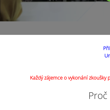
Při
Um
Každý zájemce o vykonání zkoušky pr
Proč 