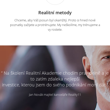
Realitní metody
Chceme, aby Váš posun byl okamžitý. Proto si hned nové
poznatky zažijete a protrénujete. My neškolíme, my trénujeme a
vy rostete.
“ Na školení Realitní Akademie chodím pravidelně a je
to zatím zdaleka nejlepší
investice, kterou jsem do svého podnikání mohl dát ”
Jan Novák majitel kanceláře Reality11