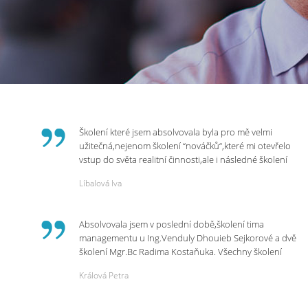
Školení které jsem absolvovala byla pro mě velmi
užitečná,nejenom školení “nováčků“,které mi otevřelo
vstup do světa realitní činnosti,ale i následné školení
ohledně daní,právního servisu. Ráda bych poděkovala
Líbalová Iva
p.Vendulce která s nesmírnou lidskostí,přesto
odborností se nám věnovala, abychom zvládli právě
vstup do nové pracovní činnosti. Děkujeme za
Absolvovala jsem v poslední době,školení tima
potřebná školení,která Realitní Akademie umožňuje.
managementu u Ing.Venduly Dhouieb Sejkorové a dvě
školení Mgr.Bc Radima Kostaňuka. Všechny školení
mohu vřele doporučit,neboť mi změnily pohled na
Králová Petra
práci a na život.