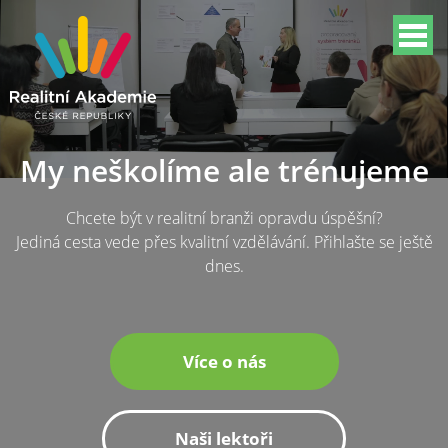
My neškolíme ale trénujeme
Chcete být v realitní branži opravdu úspěšní?
Jediná cesta vede přes kvalitní vzdělávání. Přihlašte se ještě
dnes.
Více o nás
Naši lektoři