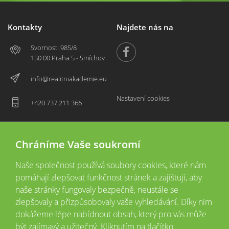
Kontakty
Najdete nás na
Svornosti 985/8
150 00 Praha 5 - Smíchov
info@realitniakademie.eu
Nastavení cookies
+420 737 211 366
Chráníme Vaše soukromí
Naše společnost používá soubory cookies, které nám
pomáhají zlepšovat funkčnost stránek a zajištují, aby
naše stránky fungovaly bezpečně, neustále se
zlepšovaly a přizpůsobovaly vaše vyhledávání. Díky nim
2026 © Copyright
Všechna práva vyhrazena
dokážeme lépe nabídnout obsah, který pro vás může
Tyto webové stránky jsou provozovány společností Realitní akademie České
být zajímavý a užitečný. Kliknutím na tlačítko