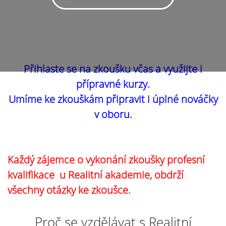
Přihlaste se na zkoušku včas a využijte i
přípravné kurzy.
Umíme ke zkouškám připravit i úplné nováčky
v oboru.
Každý zájemce o vykonání zkoušky profesní
kvalifikace u Realitní akademie, obdrží
všechny otázky ke zkoušce.
Proč se vzdělávat s Realitní