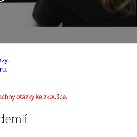
rzy.
ru.
echny otázky ke zkoušce.
ademií