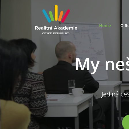
Home
O Re
My ne
Jediná ces