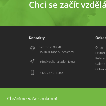
Chci se začít vzděl
Kontakty
Odkaz
Svornosti 985/8
O nás
150 00 Praha 5 - Smíchov
Lektoři
Refere
info@realitniakademie.eu
Galerie
Ochran
+420 737 211 366
Chráníme Vaše soukromí