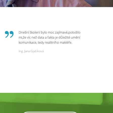
Dnešní školení bylo moc zajímavé,potvdilo
mi,že víc než data a fakta je důležité umění
komunikace, tedy realitního makléře.
Zvládá psychologicky námitky a celý
Ing. Jana Gjašiková
rozhovor či náběr u klienta. Výsledkem je
spokojenost na obou stranách. Děkuji za
dnešní podněty a zajímavé informace.