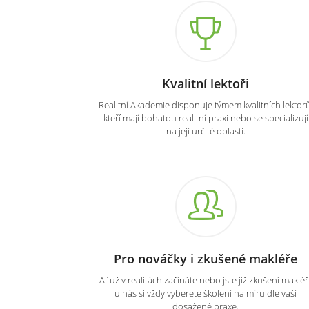
Kvalitní lektoři
Realitní Akademie disponuje týmem kvalitních lektorů
kteří mají bohatou realitní praxi nebo se specializují
na její určité oblasti.
Pro nováčky i zkušené makléře
Ať už v realitách začínáte nebo jste již zkušení makléři
u nás si vždy vyberete školení na míru dle vaší
dosažené praxe.