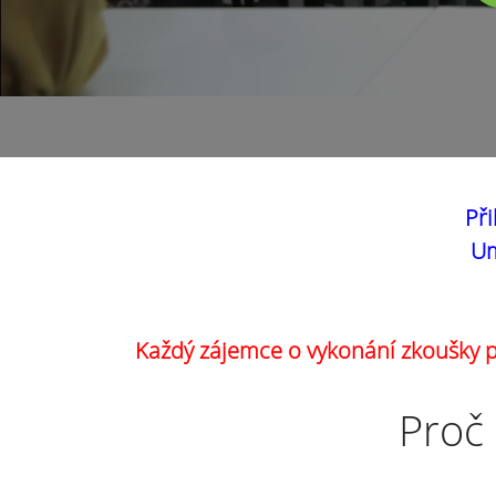
Při
Um
Každý zájemce o vykonání zkoušky pr
Proč 