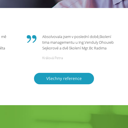
o mě
Absolvovala jsem v poslední době,školení
tima managementu u Ing.Venduly Dhouieb
věta
Sejkorové a dvě školení Mgr.Bc Radima
Kostaňuka. Všechny školení mohu vřele
Králová Petra
bych
doporučit,neboť mi změnily pohled na
rnou
práci a na život.
 do
Všechny reference
ie