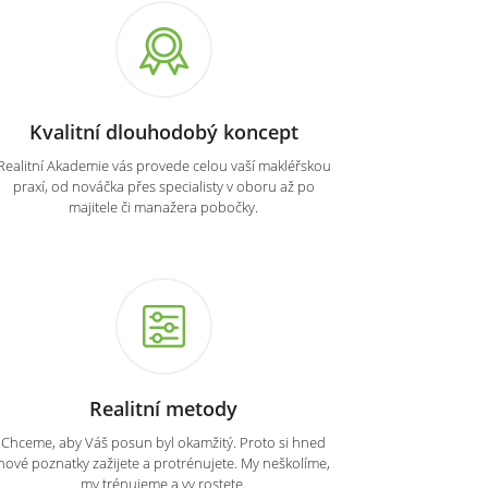
Kvalitní dlouhodobý koncept
Realitní Akademie vás provede celou vaší makléřskou
praxí, od nováčka přes specialisty v oboru až po
majitele či manažera pobočky.
Realitní metody
Chceme, aby Váš posun byl okamžitý. Proto si hned
nové poznatky zažijete a protrénujete. My neškolíme,
my trénujeme a vy rostete.