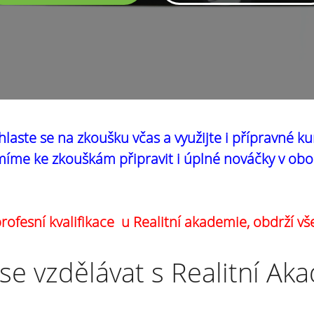
hlaste se na zkoušku včas a využijte i přípravné ku
íme ke zkouškám připravit i úplné nováčky v obo
ofesní kvalifikace u Realitní akademie, obdrží vš
se vzdělávat s Realitní Ak