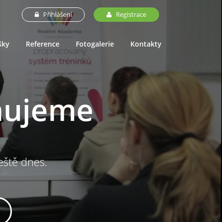
Přihlášení
Registrace
šky
Reference
Fotogalerie
Kontakty
nujeme
ještě dnes.