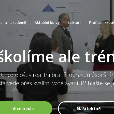
alitní akademii
Aktuální kurzy
Lektoři
Profesní zkou
školíme ale tré
Chcete být v realitní branži opravdu úspěšní?
ta vede přes kvalitní vzdělávání. Přihlašte se 
Více o nás
Naši lektoři