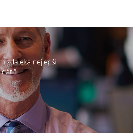
ím zdaleka nejlepší
 dát ”