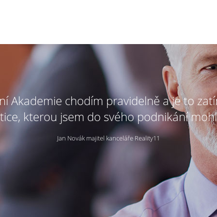
tní Akademie chodím pravidelně a je to zat
tice, kterou jsem do svého podnikání mohl
Jan Novák majitel kanceláře Reality11