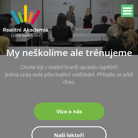
My neškolíme ale trénujeme
Chcete být v realitní branži opravdu úspěšní?
Jediná cesta vede přes kvalitní vzdělávání. Přihlašte se ještě
dnes.
Více o nás
Naši lektoři