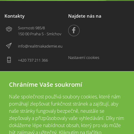
Kontakty
Najdete nás na
Svornosti 985/8
150 00 Praha 5 - Smíchov
info@realitniakademie.eu
Nastavení cookies
+420 737 211 366
Chráníme Vaše soukromí
Naše společnost používá soubory cookies, které nám
pomáhají zlepšovat funkčnost stránek a zajištují, aby
naše stránky fungovaly bezpečně, neustále se
zlepšovaly a přizpůsobovaly vaše vyhledávání. Díky nim
2026 © Copyright
Všechna práva vyhrazena
dokážeme lépe nabídnout obsah, který pro vás může
Tyto webové stránky jsou provozovány společností Realitní akademie České
být zajímavý a užitečný. Kliknutím na tlačítko