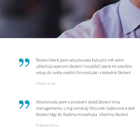
Školení které jsem absolvovala byla pro mě velmi
užitečná,nejenom školení “nováčků“,které mi otevřelo
vstup do světa realitní činnosti,ale i následné školení
ohledně daní,právního servisu. Ráda bych poděkovala
Líbalová Iva
p.Vendulce která s nesmírnou lidskostí,přesto
odborností se nám věnovala, abychom zvládli právě
vstup do nové pracovní činnosti. Děkujeme za
Absolvovala jsem v poslední době,školení tima
potřebná školení,která Realitní Akademie umožňuje.
managementu u Ing.Venduly Dhouieb Sejkorové a dvě
školení Mgr.Bc Radima Kostaňuka. Všechny školení
mohu vřele doporučit,neboť mi změnily pohled na
Králová Petra
práci a na život.