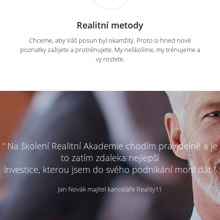
Realitní metody
Chceme, aby Váš posun byl okamžitý. Proto si hned nové
poznatky zažijete a protrénujete. My neškolíme, my trénujeme a
vy rostete.
“ Na školení Realitní Akademie chodím pravidelně a je
to zatím zdaleka nejlepší
investice, kterou jsem do svého podnikání mohl dát ”
Jan Novák majitel kanceláře Reality11