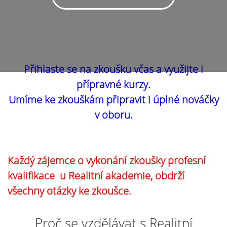
Přihlaste se na zkoušku včas a využijte i
přípravné kurzy.
Umíme ke zkouškám připravit i úplné nováčky
v oboru.
Každý zájemce o vykonání zkoušky profesní
kvalifikace u Realitní akademie, obdrží
všechny otázky ke zkoušce.
Proč se vzdělávat s Realitní