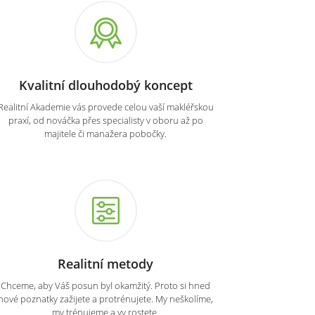
Kvalitní dlouhodobý koncept
Realitní Akademie vás provede celou vaší makléřskou
praxí, od nováčka přes specialisty v oboru až po
majitele či manažera pobočky.
Realitní metody
Chceme, aby Váš posun byl okamžitý. Proto si hned
nové poznatky zažijete a protrénujete. My neškolíme,
my trénujeme a vy rostete.