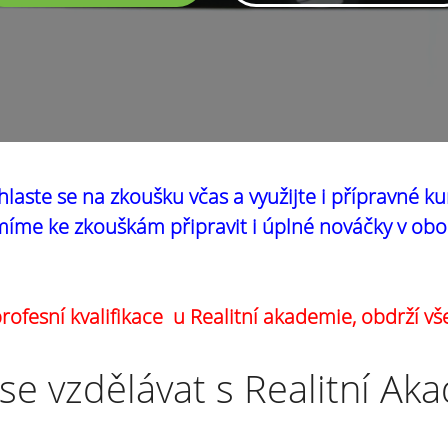
hlaste se na zkoušku včas a využijte i přípravné ku
íme ke zkouškám připravit i úplné nováčky v obo
ofesní kvalifikace u Realitní akademie, obdrží vš
se vzdělávat s Realitní Ak