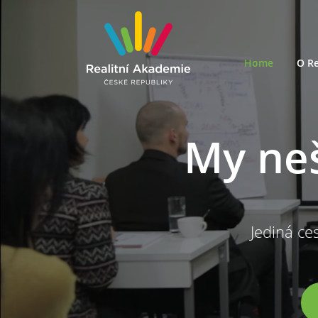
Home
O Re
My ne
Jediná ces