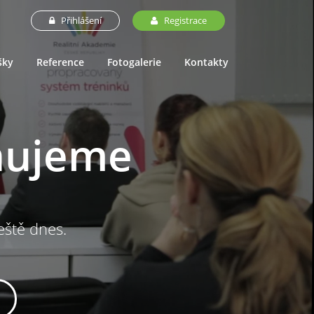
Přihlášení
Registrace
šky
Reference
Fotogalerie
Kontakty
nujeme
ještě dnes.