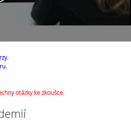
rzy.
ru.
echny otázky ke zkoušce.
ademií