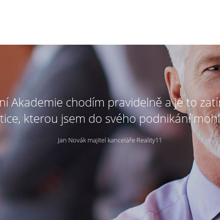
tní Akademie chodím pravidelně a je to zat
tice, kterou jsem do svého podnikání mohl
Jan Novák majitel kanceláře Reality11