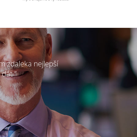
ím zdaleka nejlepší
 dát ”