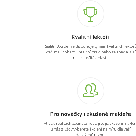
Kvalitní lektoři
Realitní Akademie disponuje týmem kvalitních lektorů
kteří mají bohatou realitní praxi nebo se specializují
na její určité oblasti.
Pro nováčky i zkušené makléře
Ať už v realitách začínáte nebo jste již zkušení makléři
u nás si vždy vyberete školení na míru dle vaší
dosažené praxe.