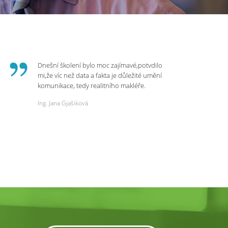
Dnešní školení bylo moc zajímavé,potvdilo
mi,že víc než data a fakta je důležité umění
komunikace, tedy realitního makléře.
Zvládá psychologicky námitky a celý
Ing. Jana Gjašiková
rozhovor či náběr u klienta. Výsledkem je
spokojenost na obou stranách. Děkuji za
dnešní podněty a zajímavé informace.