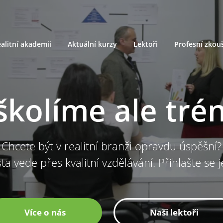
alitní akademii
Aktuální kurzy
Lektoři
Profesní zkou
školíme ale tré
Chcete být v realitní branži opravdu úspěšní?
ta vede přes kvalitní vzdělávání. Přihlašte se 
Více o nás
Naši lektoři