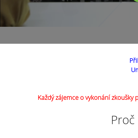
Při
Um
Každý zájemce o vykonání zkoušky pr
Proč 