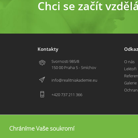
Chci se začít vzděl
Kontakty
Odkaz
Svornosti 985/8
O nás
150 00 Praha 5 - Smíchov
Lektoři
Refere
info@realitniakademie.eu
Galerie
Ochran
+420 737 211 366
Chráníme Vaše soukromí