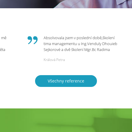
o mě
Absolvovala jsem v poslední době,školení
tima managementu u Ing.Venduly Dhouieb
věta
Sejkorové a dvě školení Mgr.Bc Radima
Kostaňuka. Všechny školení mohu vřele
Králová Petra
bych
doporučit,neboť mi změnily pohled na
rnou
práci a na život.
 do
Všechny reference
ie