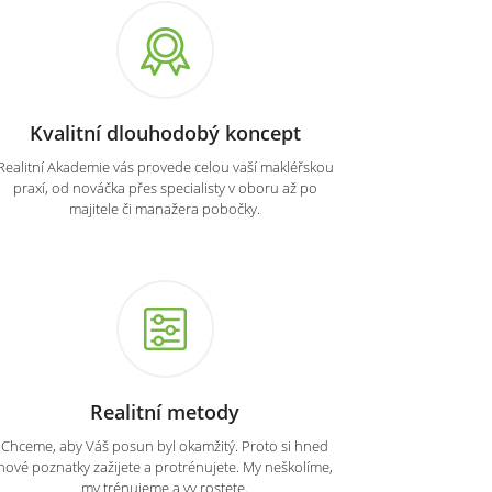
Kvalitní dlouhodobý koncept
Realitní Akademie vás provede celou vaší makléřskou
praxí, od nováčka přes specialisty v oboru až po
majitele či manažera pobočky.
Realitní metody
Chceme, aby Váš posun byl okamžitý. Proto si hned
nové poznatky zažijete a protrénujete. My neškolíme,
my trénujeme a vy rostete.