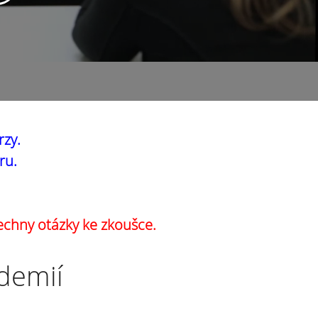
rzy.
ru.
echny otázky ke zkoušce.
ademií