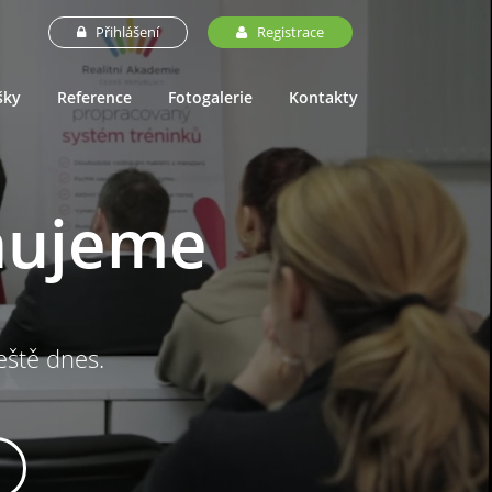
Přihlášení
Registrace
šky
Reference
Fotogalerie
Kontakty
nujeme
ještě dnes.