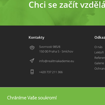
Chci se začít vzděl
Kontakty
Odkaz
Svornosti 985/8
O nás
150 00 Praha 5 - Smíchov
Lektoři
Refere
info@realitniakademie.eu
Galerie
Ochran
+420 737 211 366
Chráníme Vaše soukromí