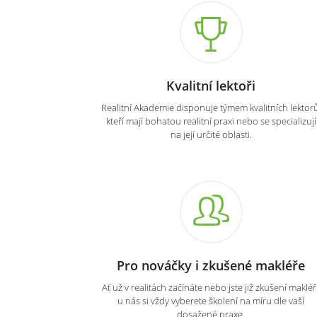
Kvalitní lektoři
Realitní Akademie disponuje týmem kvalitních lektorů
kteří mají bohatou realitní praxi nebo se specializují
na její určité oblasti.
Pro nováčky i zkušené makléře
Ať už v realitách začínáte nebo jste již zkušení makléři
u nás si vždy vyberete školení na míru dle vaší
dosažené praxe.