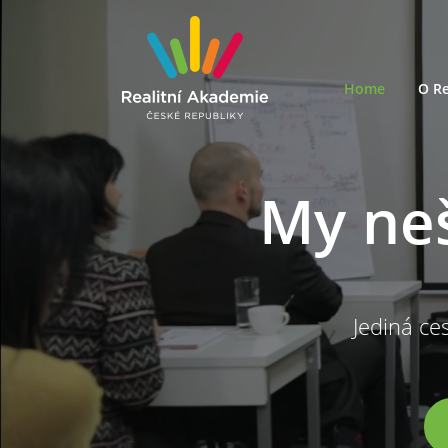
Home
O Re
My ne
Jediná ces