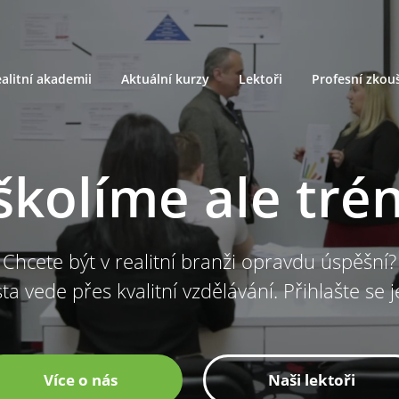
alitní akademii
Aktuální kurzy
Lektoři
Profesní zkou
školíme ale tré
Chcete být v realitní branži opravdu úspěšní?
ta vede přes kvalitní vzdělávání. Přihlašte se 
Více o nás
Naši lektoři