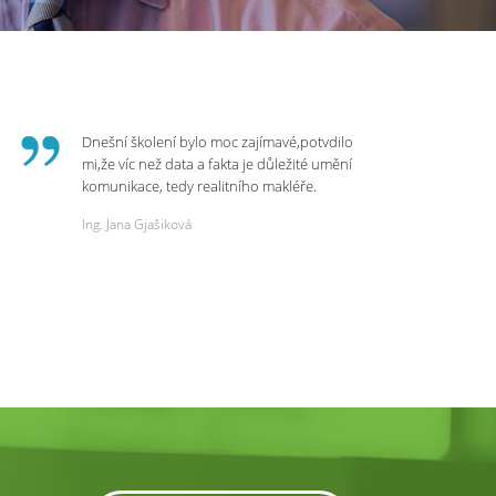
Dnešní školení bylo moc zajímavé,potvdilo
mi,že víc než data a fakta je důležité umění
komunikace, tedy realitního makléře.
Zvládá psychologicky námitky a celý
Ing. Jana Gjašiková
rozhovor či náběr u klienta. Výsledkem je
spokojenost na obou stranách. Děkuji za
dnešní podněty a zajímavé informace.