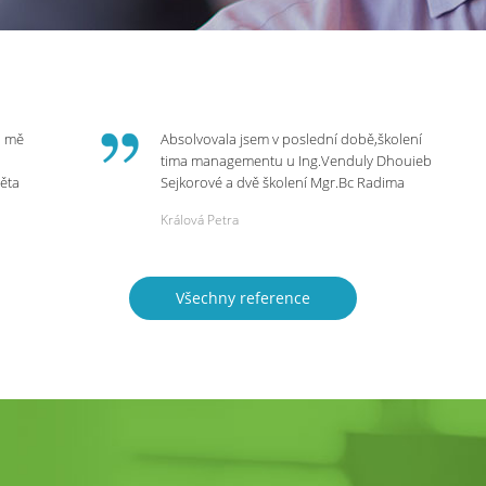
o mě
Absolvovala jsem v poslední době,školení
tima managementu u Ing.Venduly Dhouieb
věta
Sejkorové a dvě školení Mgr.Bc Radima
Kostaňuka. Všechny školení mohu vřele
Králová Petra
bych
doporučit,neboť mi změnily pohled na
rnou
práci a na život.
 do
Všechny reference
ie