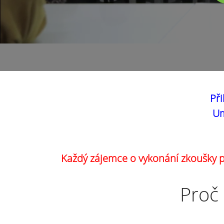
Při
Um
Každý zájemce o vykonání zkoušky pr
Proč 