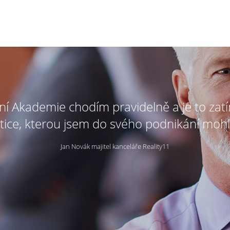
tní Akademie chodím pravidelně a je to zat
tice, kterou jsem do svého podnikání mohl
Jan Novák majitel kanceláře Reality11