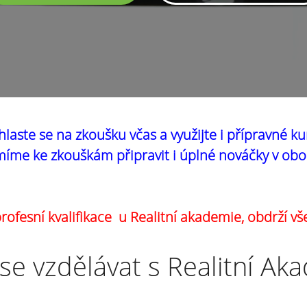
hlaste se na zkoušku včas a využijte i přípravné ku
íme ke zkouškám připravit i úplné nováčky v obo
ofesní kvalifikace u Realitní akademie, obdrží vš
se vzdělávat s Realitní Ak