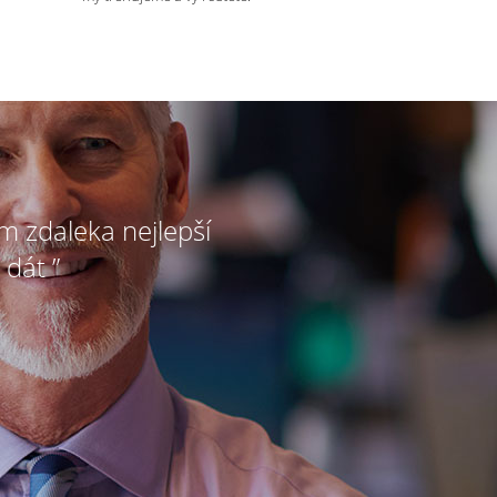
ím zdaleka nejlepší
 dát ”