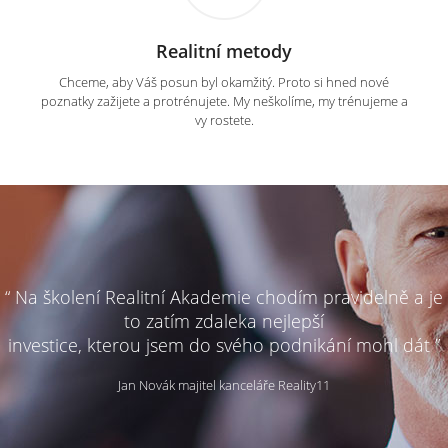
Realitní metody
Chceme, aby Váš posun byl okamžitý. Proto si hned nové
poznatky zažijete a protrénujete. My neškolíme, my trénujeme a
vy rostete.
“ Na školení Realitní Akademie chodím pravidelně a je
to zatím zdaleka nejlepší
investice, kterou jsem do svého podnikání mohl dát ”
Jan Novák majitel kanceláře Reality11