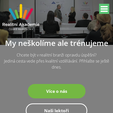
My neškolíme ale trénujeme
Chcete být v realitní branži opravdu úspěšní?
Jediná cesta vede přes kvalitní vzdělávání. Přihlašte se ještě
dnes.
Více o nás
Naši lektoři