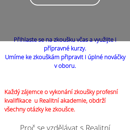
Přihlaste se na zkoušku včas a využijte i
přípravné kurzy.
Umíme ke zkouškám připravit i úplné nováčky
v oboru.
Každý zájemce o vykonání zkoušky profesní
kvalifikace u Realitní akademie, obdrží
všechny otázky ke zkoušce.
Proč se vzdělávat s Realitní