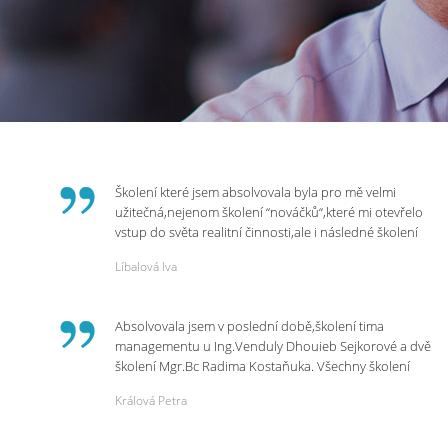
Školení které jsem absolvovala byla pro mě velmi
užitečná,nejenom školení “nováčků“,které mi otevřelo
vstup do světa realitní činnosti,ale i následné školení
ohledně daní,právního servisu. Ráda bych poděkovala
Líbalová Iva
p.Vendulce která s nesmírnou lidskostí,přesto
odborností se nám věnovala, abychom zvládli právě
vstup do nové pracovní činnosti. Děkujeme za
Absolvovala jsem v poslední době,školení tima
potřebná školení,která Realitní Akademie umožňuje.
managementu u Ing.Venduly Dhouieb Sejkorové a dvě
školení Mgr.Bc Radima Kostaňuka. Všechny školení
mohu vřele doporučit,neboť mi změnily pohled na
Králová Petra
práci a na život.