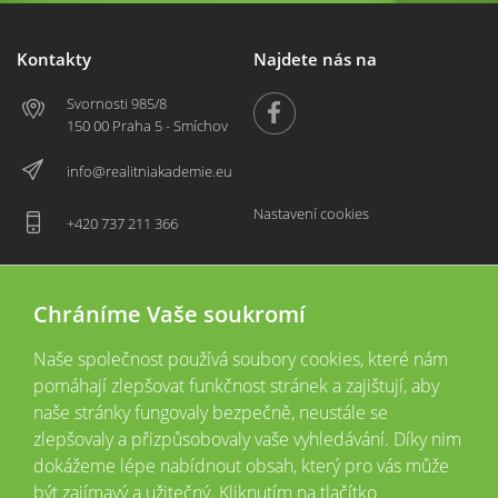
Kontakty
Najdete nás na
Svornosti 985/8
150 00 Praha 5 - Smíchov
info@realitniakademie.eu
Nastavení cookies
+420 737 211 366
Chráníme Vaše soukromí
Naše společnost používá soubory cookies, které nám
pomáhají zlepšovat funkčnost stránek a zajištují, aby
naše stránky fungovaly bezpečně, neustále se
zlepšovaly a přizpůsobovaly vaše vyhledávání. Díky nim
2026 © Copyright
Všechna práva vyhrazena
dokážeme lépe nabídnout obsah, který pro vás může
Tyto webové stránky jsou provozovány společností Realitní akademie České
být zajímavý a užitečný. Kliknutím na tlačítko