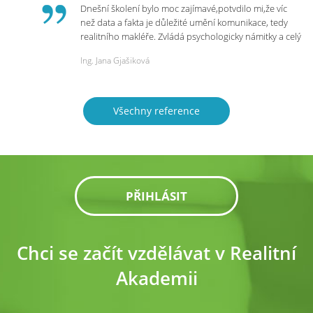
Dnešní školení bylo moc zajímavé,potvdilo mi,že víc
než data a fakta je důležité umění komunikace, tedy
realitního makléře. Zvládá psychologicky námitky a celý
rozhovor či náběr u klienta. Výsledkem je spokojenost
Ing. Jana Gjašiková
na obou stranách. Děkuji za dnešní podněty a
zajímavé informace.
Všechny reference
PŘIHLÁSIT
Chci se začít vzdělávat v Realitní
Akademii