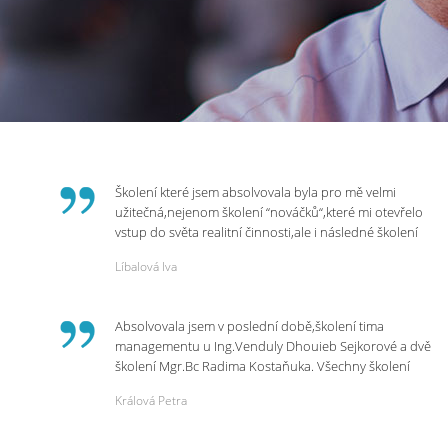
Školení které jsem absolvovala byla pro mě velmi
užitečná,nejenom školení “nováčků“,které mi otevřelo
vstup do světa realitní činnosti,ale i následné školení
ohledně daní,právního servisu. Ráda bych poděkovala
Líbalová Iva
p.Vendulce která s nesmírnou lidskostí,přesto
odborností se nám věnovala, abychom zvládli právě
vstup do nové pracovní činnosti. Děkujeme za
Absolvovala jsem v poslední době,školení tima
potřebná školení,která Realitní Akademie umožňuje.
managementu u Ing.Venduly Dhouieb Sejkorové a dvě
školení Mgr.Bc Radima Kostaňuka. Všechny školení
mohu vřele doporučit,neboť mi změnily pohled na
Králová Petra
práci a na život.