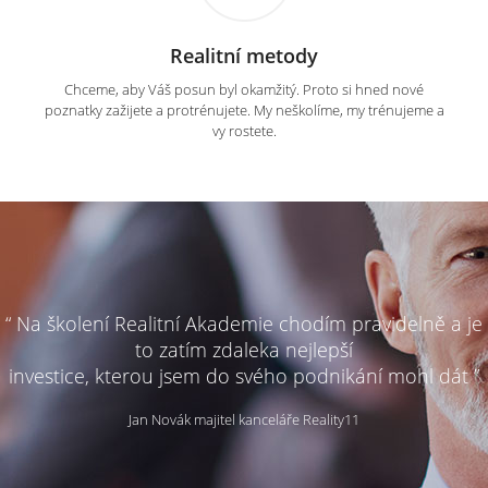
Realitní metody
Chceme, aby Váš posun byl okamžitý. Proto si hned nové
poznatky zažijete a protrénujete. My neškolíme, my trénujeme a
vy rostete.
“ Na školení Realitní Akademie chodím pravidelně a je
to zatím zdaleka nejlepší
investice, kterou jsem do svého podnikání mohl dát ”
Jan Novák majitel kanceláře Reality11