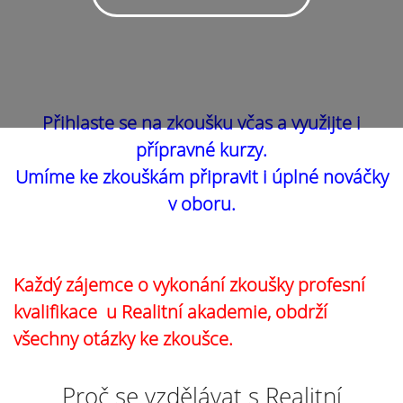
Přihlaste se na zkoušku včas a využijte i
přípravné kurzy.
Umíme ke zkouškám připravit i úplné nováčky
v oboru.
Každý zájemce o vykonání zkoušky profesní
kvalifikace u Realitní akademie, obdrží
všechny otázky ke zkoušce.
Proč se vzdělávat s Realitní