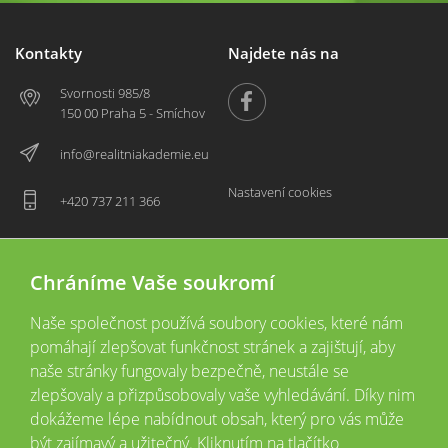
Kontakty
Najdete nás na
Svornosti 985/8
150 00 Praha 5 - Smíchov
info@realitniakademie.eu
Nastavení cookies
+420 737 211 366
Chráníme Vaše soukromí
Naše společnost používá soubory cookies, které nám
pomáhají zlepšovat funkčnost stránek a zajištují, aby
naše stránky fungovaly bezpečně, neustále se
zlepšovaly a přizpůsobovaly vaše vyhledávání. Díky nim
2026 © Copyright
Všechna práva vyhrazena
dokážeme lépe nabídnout obsah, který pro vás může
Tyto webové stránky jsou provozovány společností Realitní akademie České
být zajímavý a užitečný. Kliknutím na tlačítko