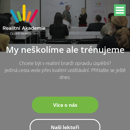
My neškolíme ale trénujeme
Chcete být v realitní branži opravdu úspěšní?
Jediná cesta vede přes kvalitní vzdělávání. Přihlašte se ještě
dnes.
Více o nás
Naši lektoři