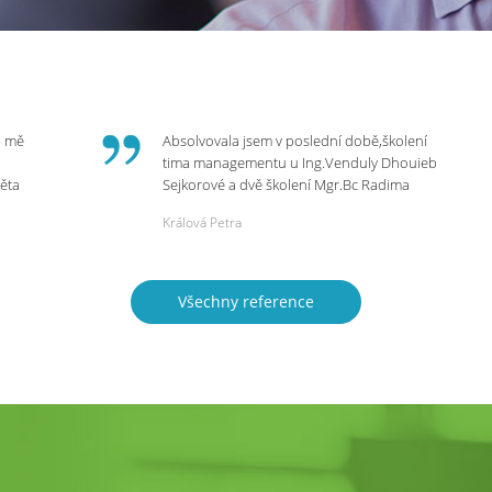
o mě
Absolvovala jsem v poslední době,školení
tima managementu u Ing.Venduly Dhouieb
věta
Sejkorové a dvě školení Mgr.Bc Radima
Kostaňuka. Všechny školení mohu vřele
Králová Petra
bych
doporučit,neboť mi změnily pohled na
rnou
práci a na život.
 do
Všechny reference
ie