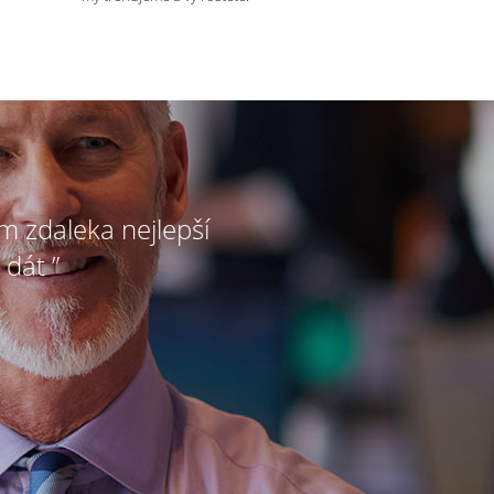
ím zdaleka nejlepší
 dát ”