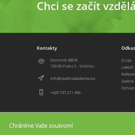
Chci se začít vzděl
Kontakty
Odkaz
Svornosti 985/8
O nás
150 00 Praha 5 - Smíchov
Lektoři
Refere
info@realitniakademie.eu
Galerie
Ochran
+420 737 211 366
Chráníme Vaše soukromí