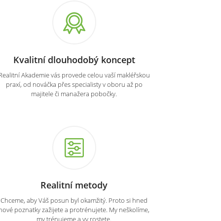
Kvalitní dlouhodobý koncept
Realitní Akademie vás provede celou vaší makléřskou
praxí, od nováčka přes specialisty v oboru až po
majitele či manažera pobočky.
Realitní metody
Chceme, aby Váš posun byl okamžitý. Proto si hned
nové poznatky zažijete a protrénujete. My neškolíme,
my trénujeme a vy rostete.