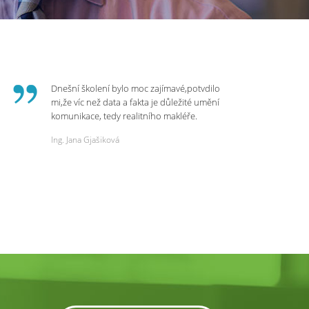
Dnešní školení bylo moc zajímavé,potvdilo
mi,že víc než data a fakta je důležité umění
komunikace, tedy realitního makléře.
Zvládá psychologicky námitky a celý
Ing. Jana Gjašiková
rozhovor či náběr u klienta. Výsledkem je
spokojenost na obou stranách. Děkuji za
dnešní podněty a zajímavé informace.