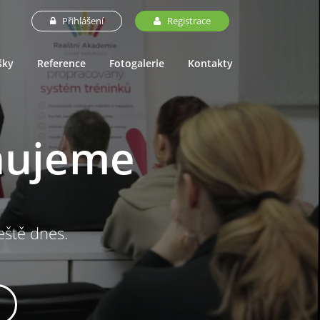
Přihlášení
Registrace
šky
Reference
Fotogalerie
Kontakty
nujeme
ještě dnes.