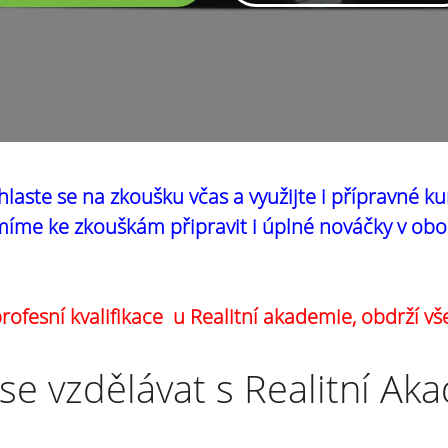
hlaste se na zkoušku včas a využijte i přípravné ku
íme ke zkouškám připravit i úplné nováčky v obo
ofesní kvalifikace u Realitní akademie, obdrží vš
se vzdělávat s Realitní Ak