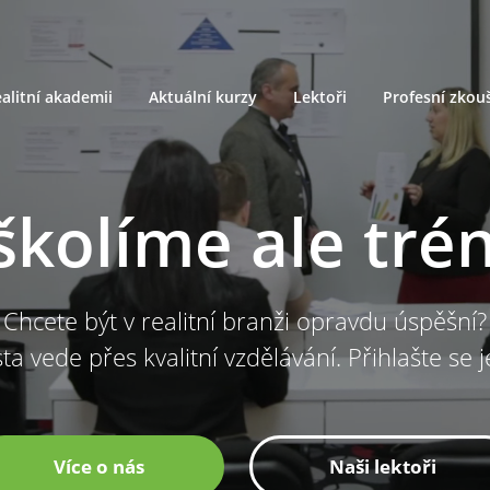
alitní akademii
Aktuální kurzy
Lektoři
Profesní zkou
školíme ale tré
Chcete být v realitní branži opravdu úspěšní?
ta vede přes kvalitní vzdělávání. Přihlašte se 
Více o nás
Naši lektoři