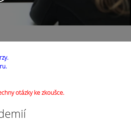
rzy.
ru.
echny otázky ke zkoušce.
ademií