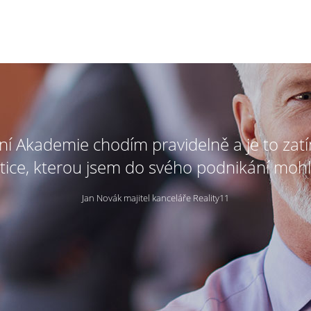
tní Akademie chodím pravidelně a je to zat
tice, kterou jsem do svého podnikání mohl
Jan Novák majitel kanceláře Reality11