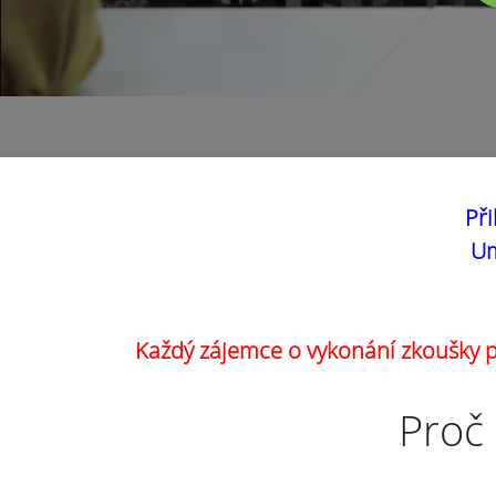
Při
Um
Každý zájemce o vykonání zkoušky pr
Proč 