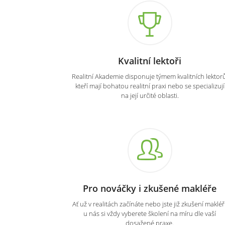
Kvalitní lektoři
Realitní Akademie disponuje týmem kvalitních lektorů
kteří mají bohatou realitní praxi nebo se specializují
na její určité oblasti.
Pro nováčky i zkušené makléře
Ať už v realitách začínáte nebo jste již zkušení makléři
u nás si vždy vyberete školení na míru dle vaší
dosažené praxe.