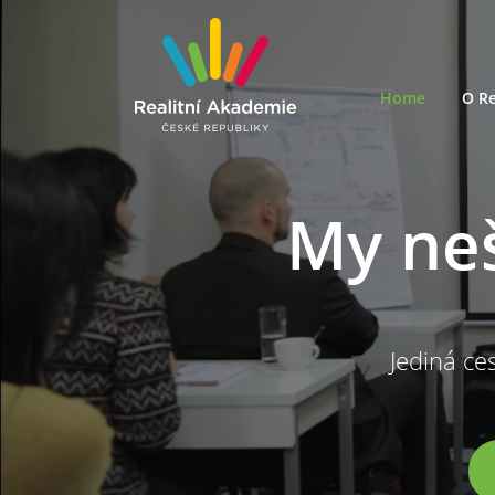
Home
O Re
My ne
Jediná ces