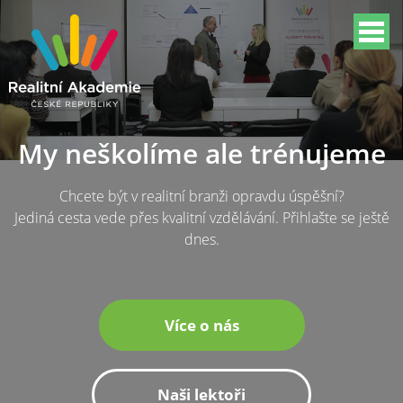
My neškolíme ale trénujeme
Chcete být v realitní branži opravdu úspěšní?
Jediná cesta vede přes kvalitní vzdělávání. Přihlašte se ještě
dnes.
Více o nás
Naši lektoři