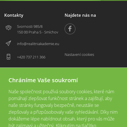
Kontakty
Najdete nás na
Svornosti 985/8
150 00 Praha 5 - Smíchov
info@realitniakademie.eu
Nastavení cookies
+420 737 211 366
Chráníme Vaše soukromí
Naše společnost používá soubory cookies, které nám
pomáhají zlepšovat funkčnost stránek a zajištují, aby
naše stránky fungovaly bezpečně, neustále se
zlepšovaly a přizpůsobovaly vaše vyhledávání. Díky nim
2026 © Copyright
Všechna práva vyhrazena
dokážeme lépe nabídnout obsah, který pro vás může
Tyto webové stránky jsou provozovány společností Realitní akademie České
být zajímavý a užitečný. Kliknutím na tlačítko