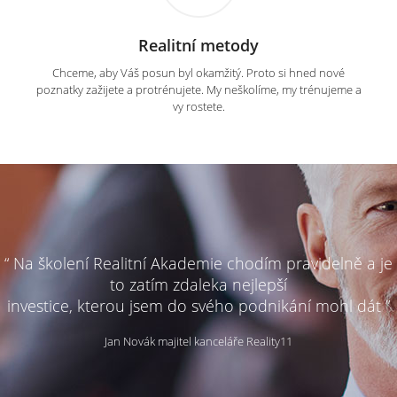
Realitní metody
Chceme, aby Váš posun byl okamžitý. Proto si hned nové
poznatky zažijete a protrénujete. My neškolíme, my trénujeme a
vy rostete.
“ Na školení Realitní Akademie chodím pravidelně a je
to zatím zdaleka nejlepší
investice, kterou jsem do svého podnikání mohl dát ”
Jan Novák majitel kanceláře Reality11