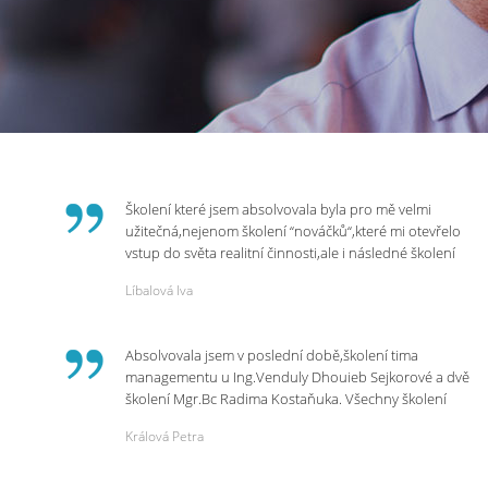
Školení které jsem absolvovala byla pro mě velmi
užitečná,nejenom školení “nováčků“,které mi otevřelo
vstup do světa realitní činnosti,ale i následné školení
ohledně daní,právního servisu. Ráda bych poděkovala
Líbalová Iva
p.Vendulce která s nesmírnou lidskostí,přesto
odborností se nám věnovala, abychom zvládli právě
vstup do nové pracovní činnosti. Děkujeme za
Absolvovala jsem v poslední době,školení tima
potřebná školení,která Realitní Akademie umožňuje.
managementu u Ing.Venduly Dhouieb Sejkorové a dvě
školení Mgr.Bc Radima Kostaňuka. Všechny školení
mohu vřele doporučit,neboť mi změnily pohled na
Králová Petra
práci a na život.