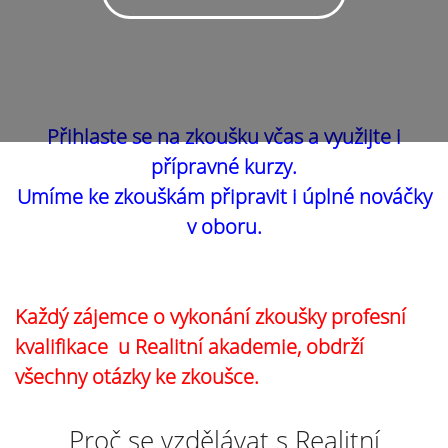
Přihlaste se na zkoušku včas a využijte i
přípravné kurzy.
Umíme ke zkouškám připravit i úplné nováčky
v oboru.
Každý zájemce o vykonání zkoušky profesní
kvalifikace u Realitní akademie, obdrží
všechny otázky ke zkoušce.
Proč se vzdělávat s Realitní