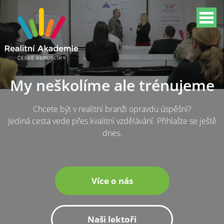
My neškolíme ale trénujeme
Chcete být v realitní branži opravdu úspěšní?
Jediná cesta vede přes kvalitní vzdělávání. Přihlašte se ještě
dnes.
Více o nás
Naši lektoři