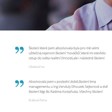
Školení které jsem absolvovala byla pro mě velmi
užitečná,nejenom školení “nováčků“,které mi otevřelo
vstup do světa realitní činnosti,ale i následné školení
ohledně daní,právního servisu. Ráda bych poděkovala
Líbalová Iva
p.Vendulce která s nesmírnou lidskostí,přesto
odborností se nám věnovala, abychom zvládli právě
vstup do nové pracovní činnosti. Děkujeme za
Absolvovala jsem v poslední době,školení tima
potřebná školení,která Realitní Akademie umožňuje.
managementu u Ing.Venduly Dhouieb Sejkorové a dvě
školení Mgr.Bc Radima Kostaňuka. Všechny školení
mohu vřele doporučit,neboť mi změnily pohled na
Králová Petra
práci a na život.