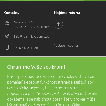
Kontakty
Najdete nás na
Svornosti 985/8
150 00 Praha 5 - Smíchov
info@realitniakademie.eu
Nastavení cookies
+420 737 211 366
Chráníme Vaše soukromí
Naše společnost používá soubory cookies, které nám
pomáhají zlepšovat funkčnost stránek a zajištují, aby
naše stránky fungovaly bezpečně, neustále se
zlepšovaly a přizpůsobovaly vaše vyhledávání. Díky nim
2026 © Copyright
Všechna práva vyhrazena
dokážeme lépe nabídnout obsah, který pro vás může
Tyto webové stránky jsou provozovány společností Realitní akademie České
být zajímavý a užitečný. Kliknutím na tlačítko