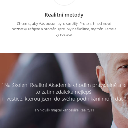
Realitní metody
Chceme, aby Váš posun byl okamžitý. Proto si hned nové
poznatky zažijete a protrénujete. My neškolíme, my trénujeme a
vy rostete.
“ Na školení Realitní Akademie chodím pravidelně a je
to zatím zdaleka nejlepší
investice, kterou jsem do svého podnikání mohl dát ”
Jan Novák majitel kanceláře Reality11