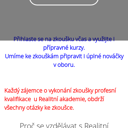
Přihlaste se na zkoušku včas a využijte i
přípravné kurzy.
Umíme ke zkouškám připravit i úplné nováčky
v oboru.
Každý zájemce o vykonání zkoušky profesní
kvalifikace u Realitní akademie, obdrží
všechny otázky ke zkoušce.
Proč se vzdělávat s Realitní