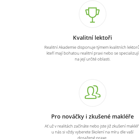
Kvalitní lektoři
Realitní Akademie disponuje týmem kvalitních lektorů
kteří mají bohatou realitní praxi nebo se specializují
na její určité oblasti.
Pro nováčky i zkušené makléře
Ať už v realitách začínáte nebo jste již zkušení makléři
u nás si vždy vyberete školení na míru dle vaší
dosažené praxe.