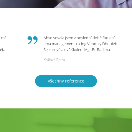
o mě
Absolvovala jsem v poslední době,školení
tima managementu u Ing.Venduly Dhouieb
věta
Sejkorové a dvě školení Mgr.Bc Radima
Kostaňuka. Všechny školení mohu vřele
Králová Petra
bych
doporučit,neboť mi změnily pohled na
rnou
práci a na život.
 do
Všechny reference
ie