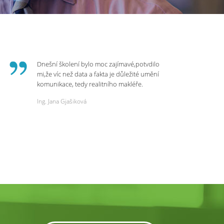
Dnešní školení bylo moc zajímavé,potvdilo
mi,že víc než data a fakta je důležité umění
komunikace, tedy realitního makléře.
Zvládá psychologicky námitky a celý
Ing. Jana Gjašiková
rozhovor či náběr u klienta. Výsledkem je
spokojenost na obou stranách. Děkuji za
dnešní podněty a zajímavé informace.