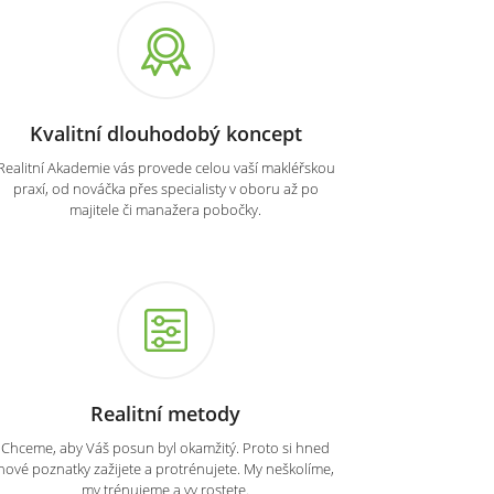
Kvalitní dlouhodobý koncept
Realitní Akademie vás provede celou vaší makléřskou
praxí, od nováčka přes specialisty v oboru až po
majitele či manažera pobočky.
Realitní metody
Chceme, aby Váš posun byl okamžitý. Proto si hned
nové poznatky zažijete a protrénujete. My neškolíme,
my trénujeme a vy rostete.