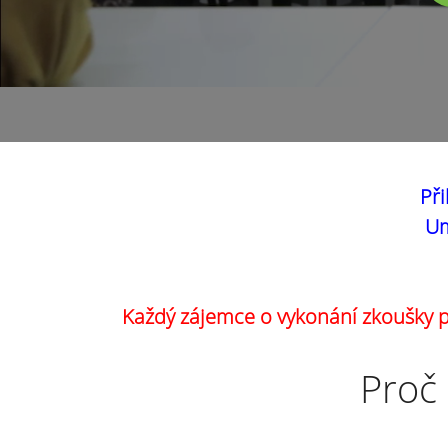
Při
Um
Každý zájemce o vykonání zkoušky pr
Proč 