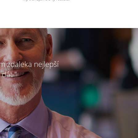
ím zdaleka nejlepší
 dát ”