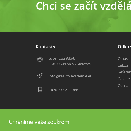
Chci se začít vzděl
Kontakty
Odkaz
Svornosti 985/8
O nás
150 00 Praha 5 - Smíchov
Lektoři
Refere
info@realitniakademie.eu
Galerie
Ochran
+420 737 211 366
Chráníme Vaše soukromí