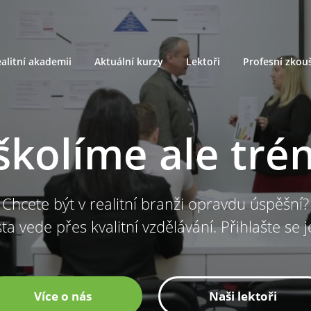
alitní akademii
Aktuální kurzy
Lektoři
Profesní zkou
školíme ale tré
Chcete být v realitní branži opravdu úspěšní?
ta vede přes kvalitní vzdělávání. Přihlašte se 
Více o nás
Naši lektoři