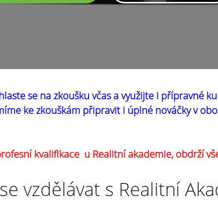
hlaste se na zkoušku včas a využijte i přípravné ku
íme ke zkouškám připravit i úplné nováčky v obo
ofesní kvalifikace u Realitní akademie, obdrží vš
se vzdělávat s Realitní Ak