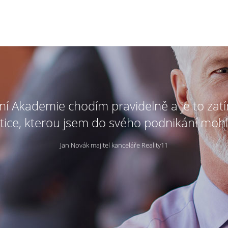
tní Akademie chodím pravidelně a je to zat
tice, kterou jsem do svého podnikání mohl
Jan Novák majitel kanceláře Reality11