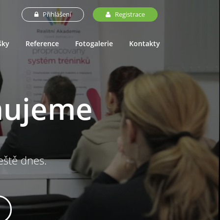
Přihlášení
Registrace
šky
Reference
Fotogalerie
Kontakty
nujeme
ještě dnes.