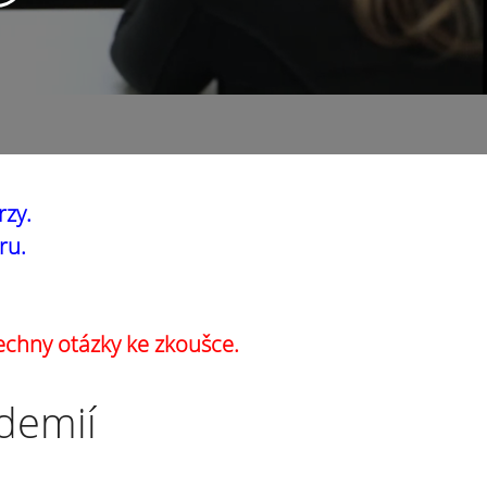
rzy.
ru.
echny otázky ke zkoušce.
ademií