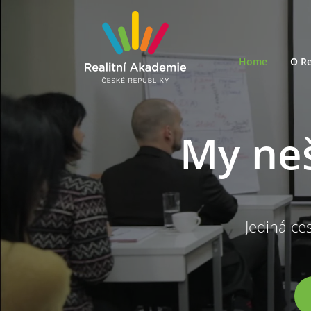
Home
O Re
My ne
Jediná ces