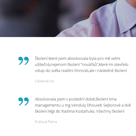
Školení které jsem absolvovala byla pro mě velmi
užitečná,nejenom školení “nováčků“,které mi otevřelo
vstup do světa realitní činnosti,ale i následné školení
ohledně daní,právního servisu. Ráda bych poděkovala
Líbalová Iva
p.Vendulce která s nesmírnou lidskostí,přesto
odborností se nám věnovala, abychom zvládli právě
vstup do nové pracovní činnosti. Děkujeme za
Absolvovala jsem v poslední době,školení tima
potřebná školení,která Realitní Akademie umožňuje.
managementu u Ing.Venduly Dhouieb Sejkorové a dvě
školení Mgr.Bc Radima Kostaňuka. Všechny školení
mohu vřele doporučit,neboť mi změnily pohled na
Králová Petra
práci a na život.