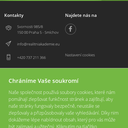
Kontakty
Najdete nás na
Svornosti 985/8
150 00 Praha 5 - Smíchov
info@realitniakademie.eu
Nastavení cookies
+420 737 211 366
Chráníme Vaše soukromí
Naše společnost používá soubory cookies, které nám
pomáhají zlepšovat funkčnost stránek a zajištují, aby
naše stránky fungovaly bezpečně, neustále se
zlepšovaly a přizpůsobovaly vaše vyhledávání. Díky nim
2026 © Copyright
Všechna práva vyhrazena
dokážeme lépe nabídnout obsah, který pro vás může
Tyto webové stránky jsou provozovány společností Realitní akademie České
být zajímavý a užitečný. Kliknutím na tlačítko