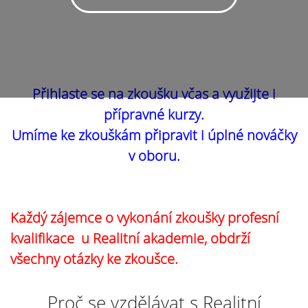
Přihlaste se na zkoušku včas a využijte i
přípravné kurzy.
Umíme ke zkouškám připravit i úplné nováčky
v oboru.
Každý zájemce o vykonání zkoušky profesní
kvalifikace u Realitní akademie, obdrží
všechny otázky ke zkoušce.
Proč se vzdělávat s Realitní