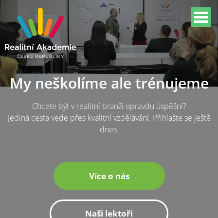
My neškolíme ale trénujeme
Chcete být v realitní branži opravdu úspěšní?
Jediná cesta vede přes kvalitní vzdělávání. Přihlašte se ještě
dnes.
Více o nás
Naši lektoři