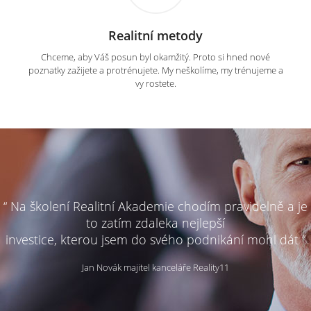
Realitní metody
Chceme, aby Váš posun byl okamžitý. Proto si hned nové
poznatky zažijete a protrénujete. My neškolíme, my trénujeme a
vy rostete.
“ Na školení Realitní Akademie chodím pravidelně a je
to zatím zdaleka nejlepší
investice, kterou jsem do svého podnikání mohl dát ”
Jan Novák majitel kanceláře Reality11