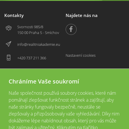
Kontakty
Najdete nás na
Svornosti 985/8
150 00 Praha 5 - Smíchov
info@realitniakademie.eu
Nastavení cookies
+420 737 211 366
Chráníme Vaše soukromí
Naše společnost používá soubory cookies, které nám
pomáhají zlepšovat funkčnost stránek a zajištují, aby
naše stránky fungovaly bezpečně, neustále se
zlepšovaly a přizpůsobovaly vaše vyhledávání. Díky nim
2026 © Copyright
Všechna práva vyhrazena
dokážeme lépe nabídnout obsah, který pro vás může
Tyto webové stránky jsou provozovány společností Realitní akademie České
být zajímavý a užitečný. Kliknutím na tlačítko