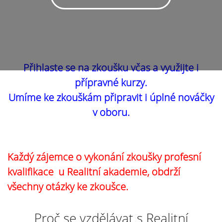
Přihlaste se na zkoušku včas a využijte i
přípravné kurzy.
Umíme ke zkouškám připravit i úplné nováčky
v oboru.
Každý zájemce o vykonání zkoušky profesní
kvalifikace u Realitní akademie, obdrží
všechny otázky ke zkoušce.
Proč se vzdělávat s Realitní