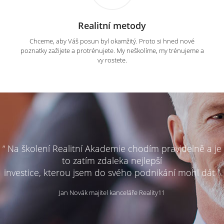
Realitní metody
Chceme, aby Váš posun byl okamžitý. Proto si hned nové
poznatky zažijete a protrénujete. My neškolíme, my trénujeme a
vy rostete.
“ Na školení Realitní Akademie chodím pravidelně a je
to zatím zdaleka nejlepší
investice, kterou jsem do svého podnikání mohl dát ”
Jan Novák majitel kanceláře Reality11