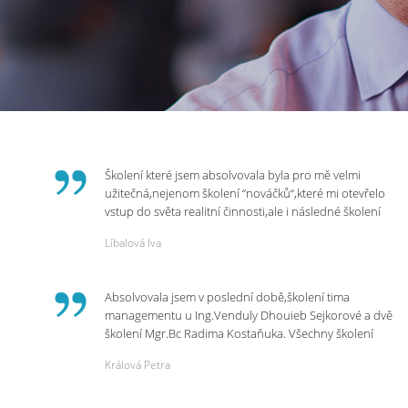
Školení které jsem absolvovala byla pro mě velmi
užitečná,nejenom školení “nováčků“,které mi otevřelo
vstup do světa realitní činnosti,ale i následné školení
ohledně daní,právního servisu. Ráda bych poděkovala
Líbalová Iva
p.Vendulce která s nesmírnou lidskostí,přesto
odborností se nám věnovala, abychom zvládli právě
vstup do nové pracovní činnosti. Děkujeme za
Absolvovala jsem v poslední době,školení tima
potřebná školení,která Realitní Akademie umožňuje.
managementu u Ing.Venduly Dhouieb Sejkorové a dvě
školení Mgr.Bc Radima Kostaňuka. Všechny školení
mohu vřele doporučit,neboť mi změnily pohled na
Králová Petra
práci a na život.