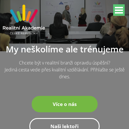
My neškolíme ale trénujeme
Chcete být v realitní branži opravdu úspěšní?
Jediná cesta vede přes kvalitní vzdělávání. Přihlašte se ještě
dnes.
Více o nás
Naši lektoři