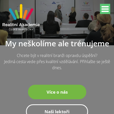
My neškolíme ale trénujeme
Chcete být v realitní branži opravdu úspěšní?
Jediná cesta vede přes kvalitní vzdělávání. Přihlašte se ještě
dnes.
Více o nás
Naši lektoři