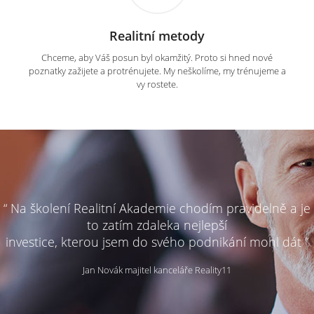
Realitní metody
Chceme, aby Váš posun byl okamžitý. Proto si hned nové
poznatky zažijete a protrénujete. My neškolíme, my trénujeme a
vy rostete.
“ Na školení Realitní Akademie chodím pravidelně a je
to zatím zdaleka nejlepší
investice, kterou jsem do svého podnikání mohl dát ”
Jan Novák majitel kanceláře Reality11