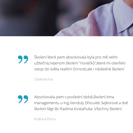
Školení které jsem absolvovala byla pro mě velmi
užitečná,nejenom školení “nováčků“,které mi otevřelo
vstup do světa realitní činnosti,ale i následné školení
ohledně daní,právního servisu. Ráda bych poděkovala
Líbalová Iva
p.Vendulce která s nesmírnou lidskostí,přesto
odborností se nám věnovala, abychom zvládli právě
vstup do nové pracovní činnosti. Děkujeme za
Absolvovala jsem v poslední době,školení tima
potřebná školení,která Realitní Akademie umožňuje.
managementu u Ing.Venduly Dhouieb Sejkorové a dvě
školení Mgr.Bc Radima Kostaňuka. Všechny školení
mohu vřele doporučit,neboť mi změnily pohled na
Králová Petra
práci a na život.