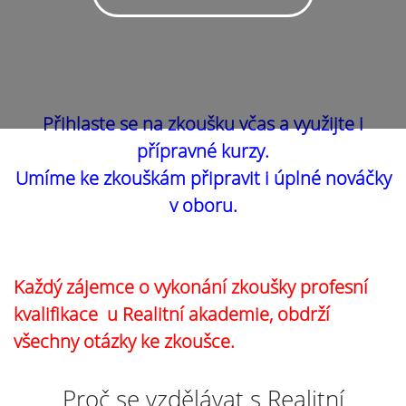
Přihlaste se na zkoušku včas a využijte i
přípravné kurzy.
Umíme ke zkouškám připravit i úplné nováčky
v oboru.
Každý zájemce o vykonání zkoušky profesní
kvalifikace u Realitní akademie, obdrží
všechny otázky ke zkoušce.
Proč se vzdělávat s Realitní