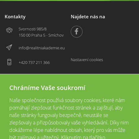
Kontakty
Najdete nás na
Svornosti 985/8
150 00 Praha 5 - Smíchov
info@realitniakademie.eu
Nastavení cookies
+420 737 211 366
Chráníme Vaše soukromí
Naše společnost používá soubory cookies, které nám
pomáhají zlepšovat funkčnost stránek a zajištují, aby
naše stránky fungovaly bezpečně, neustále se
zlepšovaly a přizpůsobovaly vaše vyhledávání. Díky nim
2026 © Copyright
Všechna práva vyhrazena
dokážeme lépe nabídnout obsah, který pro vás může
Tyto webové stránky jsou provozovány společností Realitní akademie České
být zajímavý a užitečný. Kliknutím na tlačítko