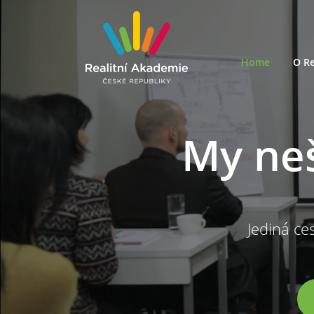
Home
O Re
My ne
Jediná ces