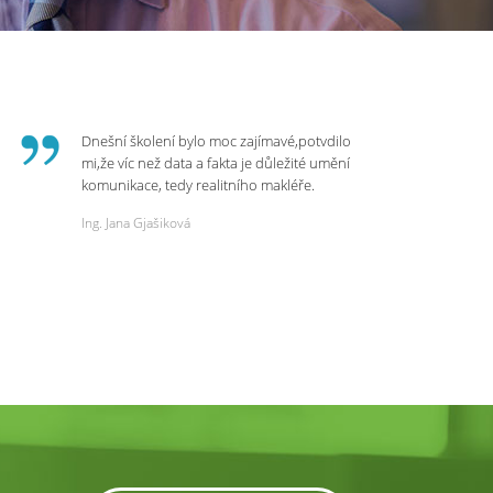
Dnešní školení bylo moc zajímavé,potvdilo
mi,že víc než data a fakta je důležité umění
komunikace, tedy realitního makléře.
Zvládá psychologicky námitky a celý
Ing. Jana Gjašiková
rozhovor či náběr u klienta. Výsledkem je
spokojenost na obou stranách. Děkuji za
dnešní podněty a zajímavé informace.