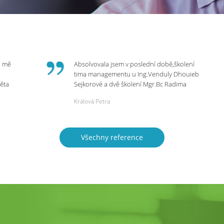
o mě
Absolvovala jsem v poslední době,školení
tima managementu u Ing.Venduly Dhouieb
věta
Sejkorové a dvě školení Mgr.Bc Radima
Kostaňuka. Všechny školení mohu vřele
Králová Petra
bych
doporučit,neboť mi změnily pohled na
rnou
práci a na život.
 do
Všechny reference
ie