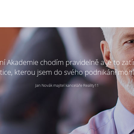
tní Akademie chodím pravidelně a je to zat
tice, kterou jsem do svého podnikání mohl
Jan Novák majitel kanceláře Reality11