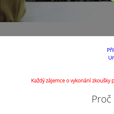
Při
Um
Každý zájemce o vykonání zkoušky pr
Proč 