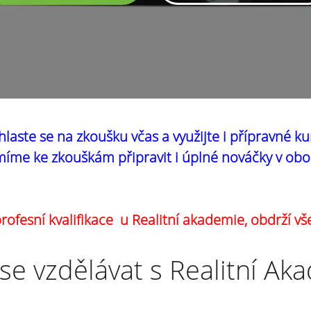
hlaste se na zkoušku včas a využijte i přípravné ku
íme ke zkouškám připravit i úplné nováčky v obo
ofesní kvalifikace u Realitní akademie, obdrží vš
se vzdělávat s Realitní Ak