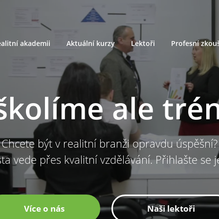
alitní akademii
Aktuální kurzy
Lektoři
Profesní zkou
školíme ale tré
Chcete být v realitní branži opravdu úspěšní?
ta vede přes kvalitní vzdělávání. Přihlašte se 
Více o nás
Naši lektoři