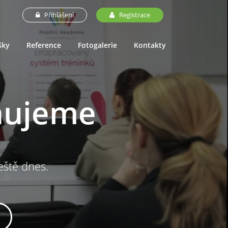
Přihlášení
Registrace
šky
Reference
Fotogalerie
Kontakty
nujeme
ještě dnes.