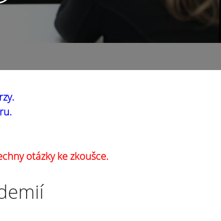
rzy.
ru.
echny otázky ke zkoušce.
ademií