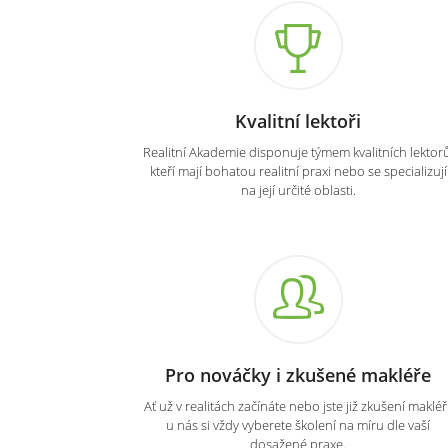
Kvalitní lektoři
Realitní Akademie disponuje týmem kvalitních lektorů
kteří mají bohatou realitní praxi nebo se specializují
na její určité oblasti.
Pro nováčky i zkušené makléře
Ať už v realitách začínáte nebo jste již zkušení makléři
u nás si vždy vyberete školení na míru dle vaší
dosažené praxe.