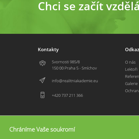
Chci se začít vzděl
Kontakty
Odkaz
Svornosti 985/8
O nás
150 00 Praha 5 - Smíchov
Lektoři
Refere
info@realitniakademie.eu
Galerie
Ochran
+420 737 211 366
Chráníme Vaše soukromí