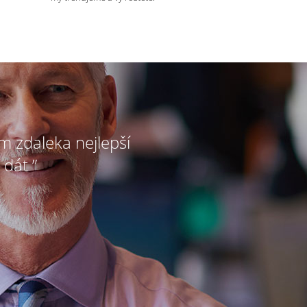
ím zdaleka nejlepší
 dát ”