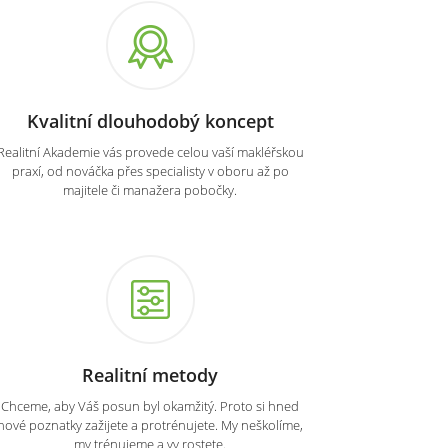
Kvalitní dlouhodobý koncept
Realitní Akademie vás provede celou vaší makléřskou
praxí, od nováčka přes specialisty v oboru až po
majitele či manažera pobočky.
Realitní metody
Chceme, aby Váš posun byl okamžitý. Proto si hned
nové poznatky zažijete a protrénujete. My neškolíme,
my trénujeme a vy rostete.