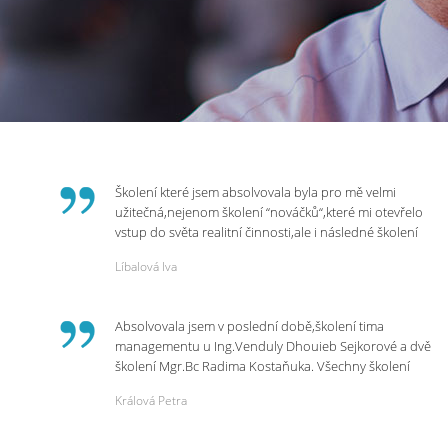
Školení které jsem absolvovala byla pro mě velmi
užitečná,nejenom školení “nováčků“,které mi otevřelo
vstup do světa realitní činnosti,ale i následné školení
ohledně daní,právního servisu. Ráda bych poděkovala
Líbalová Iva
p.Vendulce která s nesmírnou lidskostí,přesto
odborností se nám věnovala, abychom zvládli právě
vstup do nové pracovní činnosti. Děkujeme za
Absolvovala jsem v poslední době,školení tima
potřebná školení,která Realitní Akademie umožňuje.
managementu u Ing.Venduly Dhouieb Sejkorové a dvě
školení Mgr.Bc Radima Kostaňuka. Všechny školení
mohu vřele doporučit,neboť mi změnily pohled na
Králová Petra
práci a na život.