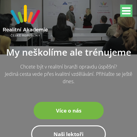
My neškolíme ale trénujeme
Chcete být v realitní branži opravdu úspěšní?
Jediná cesta vede přes kvalitní vzdělávání. Přihlašte se ještě
dnes.
Více o nás
Naši lektoři