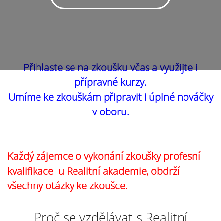
Přihlaste se na zkoušku včas a využijte i
přípravné kurzy.
Umíme ke zkouškám připravit i úplné nováčky
v oboru.
Každý zájemce o vykonání zkoušky profesní
kvalifikace u Realitní akademie, obdrží
všechny otázky ke zkoušce.
Proč se vzdělávat s Realitní