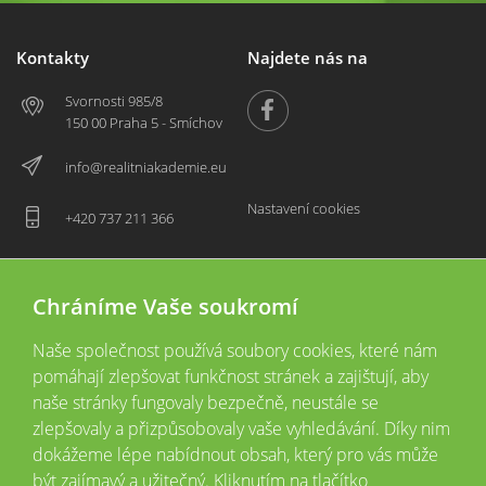
Kontakty
Najdete nás na
Svornosti 985/8
150 00 Praha 5 - Smíchov
info@realitniakademie.eu
Nastavení cookies
+420 737 211 366
Chráníme Vaše soukromí
Naše společnost používá soubory cookies, které nám
pomáhají zlepšovat funkčnost stránek a zajištují, aby
naše stránky fungovaly bezpečně, neustále se
zlepšovaly a přizpůsobovaly vaše vyhledávání. Díky nim
2026 © Copyright
Všechna práva vyhrazena
dokážeme lépe nabídnout obsah, který pro vás může
Tyto webové stránky jsou provozovány společností Realitní akademie České
být zajímavý a užitečný. Kliknutím na tlačítko