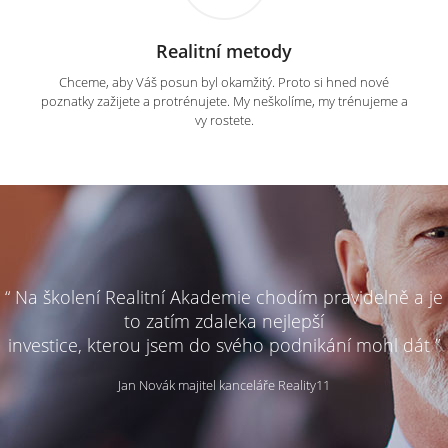
Realitní metody
Chceme, aby Váš posun byl okamžitý. Proto si hned nové
poznatky zažijete a protrénujete. My neškolíme, my trénujeme a
vy rostete.
“ Na školení Realitní Akademie chodím pravidelně a je
to zatím zdaleka nejlepší
investice, kterou jsem do svého podnikání mohl dát ”
Jan Novák majitel kanceláře Reality11