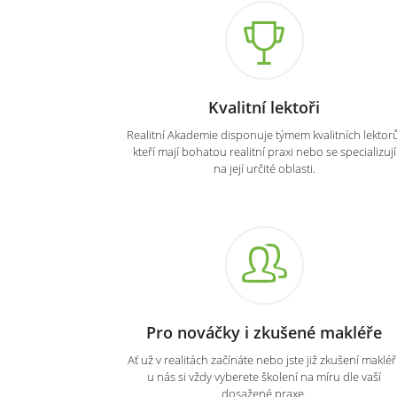
Kvalitní lektoři
Realitní Akademie disponuje týmem kvalitních lektorů
kteří mají bohatou realitní praxi nebo se specializují
na její určité oblasti.
Pro nováčky i zkušené makléře
Ať už v realitách začínáte nebo jste již zkušení makléři
u nás si vždy vyberete školení na míru dle vaší
dosažené praxe.