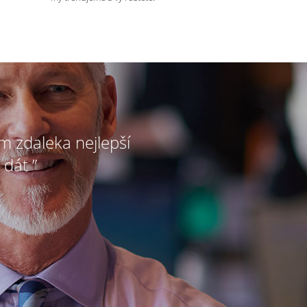
ím zdaleka nejlepší
 dát ”