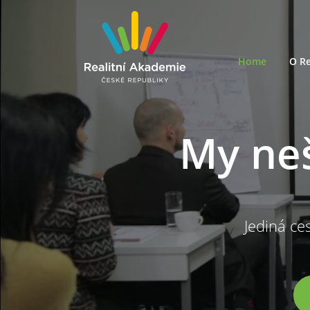
Home
O Re
My ne
Jediná ces