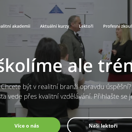
alitní akademii
Aktuální kurzy
Lektoři
Profesní zkou
školíme ale tré
Chcete být v realitní branži opravdu úspěšní?
ta vede přes kvalitní vzdělávání. Přihlašte se 
Více o nás
Naši lektoři