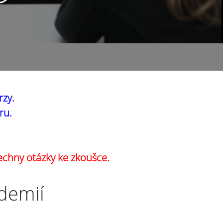
rzy.
ru.
echny otázky ke zkoušce.
ademií