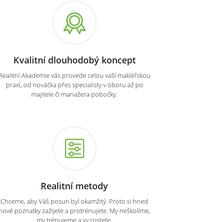
Kvalitní dlouhodobý koncept
Realitní Akademie vás provede celou vaší makléřskou
praxí, od nováčka přes specialisty v oboru až po
majitele či manažera pobočky.
Realitní metody
Chceme, aby Váš posun byl okamžitý. Proto si hned
nové poznatky zažijete a protrénujete. My neškolíme,
my trénujeme a vy rostete.