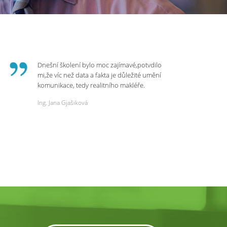
Dnešní školení bylo moc zajímavé,potvdilo
mi,že víc než data a fakta je důležité umění
komunikace, tedy realitního makléře.
Zvládá psychologicky námitky a celý
Ing. Jana Gjašiková
rozhovor či náběr u klienta. Výsledkem je
spokojenost na obou stranách. Děkuji za
dnešní podněty a zajímavé informace.