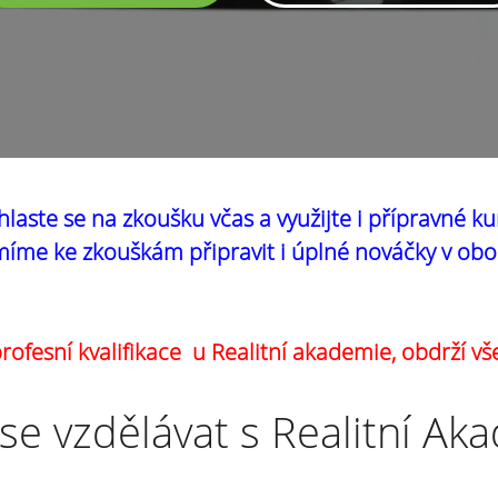
hlaste se na zkoušku včas a využijte i přípravné ku
íme ke zkouškám připravit i úplné nováčky v obo
ofesní kvalifikace u Realitní akademie, obdrží vš
se vzdělávat s Realitní Ak