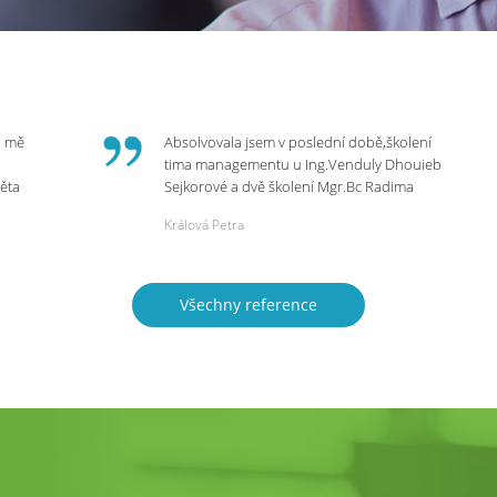
o mě
Absolvovala jsem v poslední době,školení
tima managementu u Ing.Venduly Dhouieb
věta
Sejkorové a dvě školení Mgr.Bc Radima
Kostaňuka. Všechny školení mohu vřele
Králová Petra
bych
doporučit,neboť mi změnily pohled na
rnou
práci a na život.
 do
Všechny reference
ie