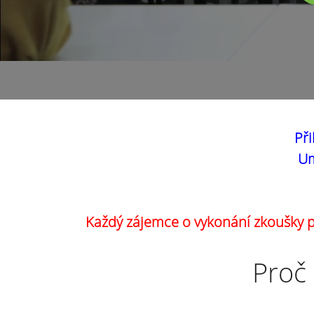
Při
Um
Každý zájemce o vykonání zkoušky pr
Proč 