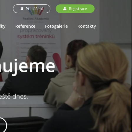
Přihlášení
Registrace
šky
Reference
Fotogalerie
Kontakty
nujeme
ještě dnes.