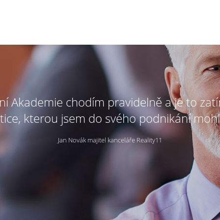
tní Akademie chodím pravidelně a je to zat
tice, kterou jsem do svého podnikání mohl
Jan Novák majitel kanceláře Reality11