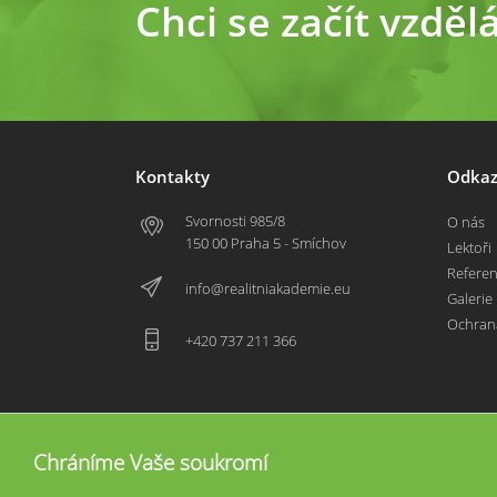
Chci se začít vzděl
Kontakty
Odkaz
Svornosti 985/8
O nás
150 00 Praha 5 - Smíchov
Lektoři
Refere
info@realitniakademie.eu
Galerie
Ochran
+420 737 211 366
Chráníme Vaše soukromí