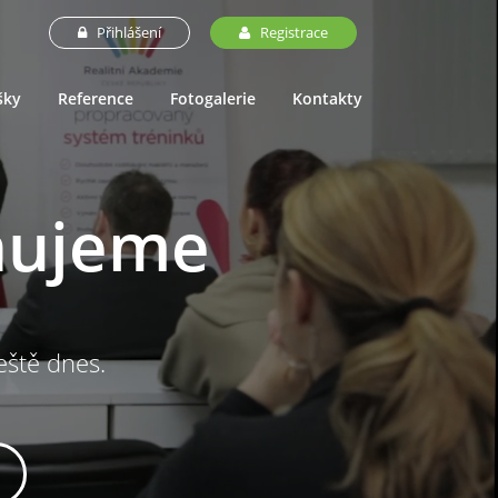
Přihlášení
Registrace
šky
Reference
Fotogalerie
Kontakty
nujeme
ještě dnes.