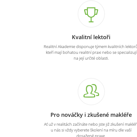
Kvalitní lektoři
Realitní Akademie disponuje týmem kvalitních lektorů
kteří mají bohatou realitní praxi nebo se specializují
na její určité oblasti.
Pro nováčky i zkušené makléře
Ať už v realitách začínáte nebo jste již zkušení makléři
u nás si vždy vyberete školení na míru dle vaší
dosažené praxe.