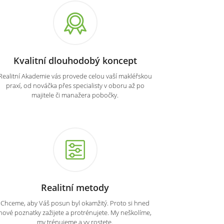
Kvalitní dlouhodobý koncept
Realitní Akademie vás provede celou vaší makléřskou
praxí, od nováčka přes specialisty v oboru až po
majitele či manažera pobočky.
Realitní metody
Chceme, aby Váš posun byl okamžitý. Proto si hned
nové poznatky zažijete a protrénujete. My neškolíme,
my trénujeme a vy rostete.