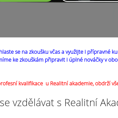
hlaste se na zkoušku včas a využijte i přípravné ku
íme ke zkouškám připravit i úplné nováčky v obo
ofesní kvalifikace u Realitní akademie, obdrží vš
se vzdělávat s Realitní Ak