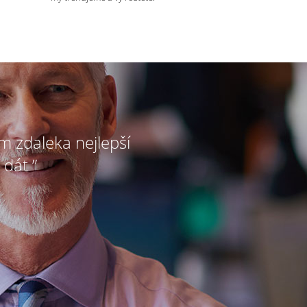
ím zdaleka nejlepší
 dát ”