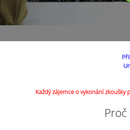
Při
Um
Každý zájemce o vykonání zkoušky pr
Proč 