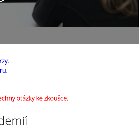
rzy.
ru.
echny otázky ke zkoušce.
ademií