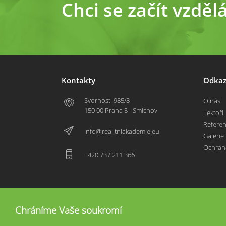
Chci se začít vzděl
Kontakty
Odkaz
Svornosti 985/8
O nás
150 00 Praha 5 - Smíchov
Lektoři
Refere
info@realitniakademie.eu
Galerie
Ochran
+420 737 211 366
Chráníme Vaše soukromí