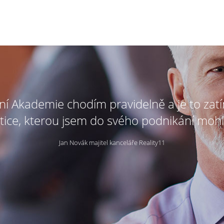
tní Akademie chodím pravidelně a je to zat
tice, kterou jsem do svého podnikání mohl
Jan Novák majitel kanceláře Reality11