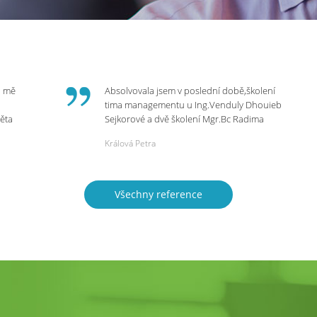
o mě
Absolvovala jsem v poslední době,školení
tima managementu u Ing.Venduly Dhouieb
věta
Sejkorové a dvě školení Mgr.Bc Radima
Kostaňuka. Všechny školení mohu vřele
Králová Petra
bych
doporučit,neboť mi změnily pohled na
rnou
práci a na život.
 do
Všechny reference
ie