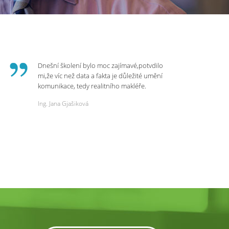
Dnešní školení bylo moc zajímavé,potvdilo
mi,že víc než data a fakta je důležité umění
komunikace, tedy realitního makléře.
Zvládá psychologicky námitky a celý
Ing. Jana Gjašiková
rozhovor či náběr u klienta. Výsledkem je
spokojenost na obou stranách. Děkuji za
dnešní podněty a zajímavé informace.