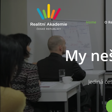
Home
O Re
My ne
Jediná ces