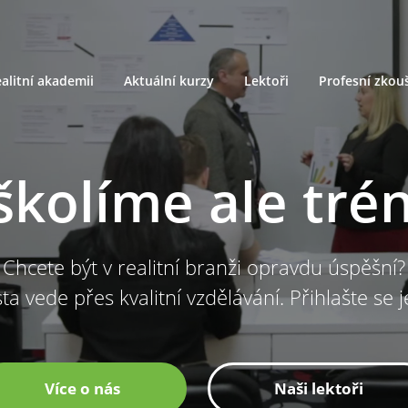
alitní akademii
Aktuální kurzy
Lektoři
Profesní zkou
školíme ale tré
Chcete být v realitní branži opravdu úspěšní?
ta vede přes kvalitní vzdělávání. Přihlašte se 
Více o nás
Naši lektoři