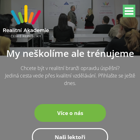
My neškolíme ale trénujeme
Chcete být v realitní branži opravdu úspěšní?
Jediná cesta vede přes kvalitní vzdělávání. Přihlašte se ještě
dnes.
Více o nás
Naši lektoři