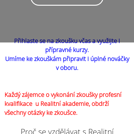
Přihlaste se na zkoušku včas a využijte i
přípravné kurzy.
Umíme ke zkouškám připravit i úplné nováčky
v oboru.
Každý zájemce o vykonání zkoušky profesní
kvalifikace u Realitní akademie, obdrží
všechny otázky ke zkoušce.
Proč se vzdělávat s Realitní