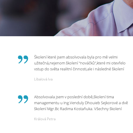
Školení které jsem absolvovala byla pro mě velmi
užitečná,nejenom školení “nováčků“,které mi otevřelo
vstup do světa realitní činnosti,ale i následné školení
ohledně daní,právního servisu. Ráda bych poděkovala
Líbalová Iva
p.Vendulce která s nesmírnou lidskostí,přesto
odborností se nám věnovala, abychom zvládli právě
vstup do nové pracovní činnosti. Děkujeme za
Absolvovala jsem v poslední době,školení tima
potřebná školení,která Realitní Akademie umožňuje.
managementu u Ing.Venduly Dhouieb Sejkorové a dvě
školení Mgr.Bc Radima Kostaňuka. Všechny školení
mohu vřele doporučit,neboť mi změnily pohled na
Králová Petra
práci a na život.