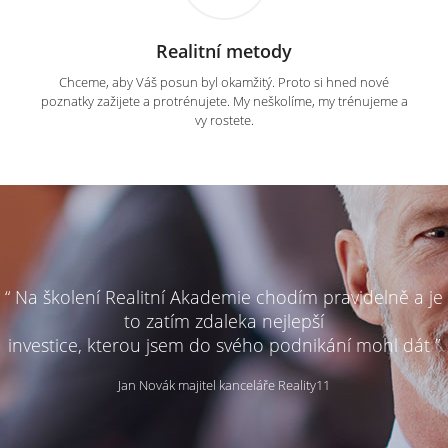
Realitní metody
Chceme, aby Váš posun byl okamžitý. Proto si hned nové
poznatky zažijete a protrénujete. My neškolíme, my trénujeme a
vy rostete.
“ Na školení Realitní Akademie chodím pravidelně a je
to zatím zdaleka nejlepší
investice, kterou jsem do svého podnikání mohl dát ”
Jan Novák majitel kanceláře Reality11