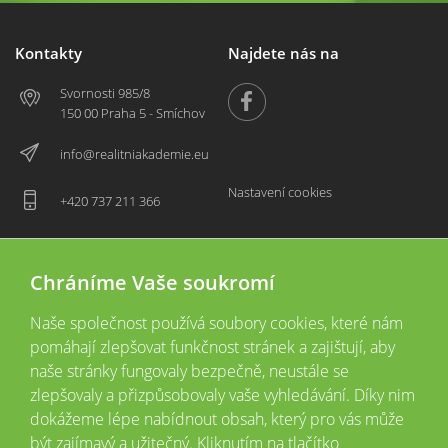
Kontakty
Najdete nás na
Svornosti 985/8
150 00 Praha 5 - Smíchov
info@realitniakademie.eu
Nastavení cookies
+420 737 211 366
Chráníme Vaše soukromí
Naše společnost používá soubory cookies, které nám
pomáhají zlepšovat funkčnost stránek a zajištují, aby
naše stránky fungovaly bezpečně, neustále se
zlepšovaly a přizpůsobovaly vaše vyhledávání. Díky nim
2026 © Copyright
Všechna práva vyhrazena
dokážeme lépe nabídnout obsah, který pro vás může
Tyto webové stránky jsou provozovány společností Realitní akademie České
být zajímavý a užitečný. Kliknutím na tlačítko