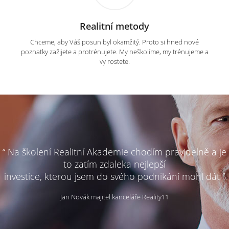
Realitní metody
Chceme, aby Váš posun byl okamžitý. Proto si hned nové
poznatky zažijete a protrénujete. My neškolíme, my trénujeme a
vy rostete.
“ Na školení Realitní Akademie chodím pravidelně a je
to zatím zdaleka nejlepší
investice, kterou jsem do svého podnikání mohl dát ”
Jan Novák majitel kanceláře Reality11