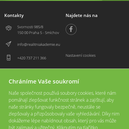
Kontakty
Najdete nás na
Svornosti 985/8
150 00 Praha 5 - Smíchov
info@realitniakademie.eu
Nastavení cookies
+420 737 211 366
Chráníme Vaše soukromí
Naše společnost používá soubory cookies, které nám
pomáhají zlepšovat funkčnost stránek a zajištují, aby
naše stránky fungovaly bezpečně, neustále se
zlepšovaly a přizpůsobovaly vaše vyhledávání. Díky nim
2026 © Copyright
Všechna práva vyhrazena
dokážeme lépe nabídnout obsah, který pro vás může
Tyto webové stránky jsou provozovány společností Realitní akademie České
být zajímavý a užitečný. Kliknutím na tlačítko