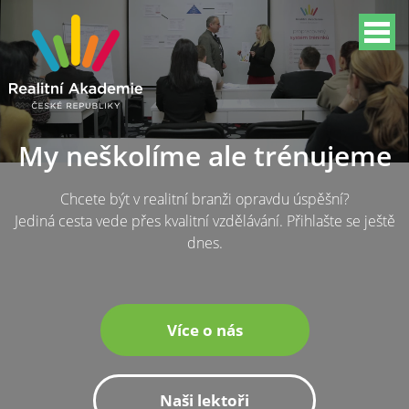
My neškolíme ale trénujeme
Chcete být v realitní branži opravdu úspěšní?
Jediná cesta vede přes kvalitní vzdělávání. Přihlašte se ještě
dnes.
Více o nás
Naši lektoři