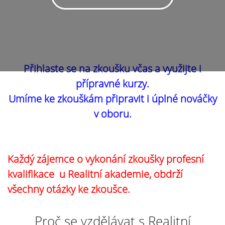
Přihlaste se na zkoušku včas a využijte i
přípravné kurzy.
Umíme ke zkouškám připravit i úplné nováčky
v oboru.
Každý zájemce o vykonání zkoušky profesní
kvalifikace u Realitní akademie, obdrží
všechny otázky ke zkoušce.
Proč se vzdělávat s Realitní