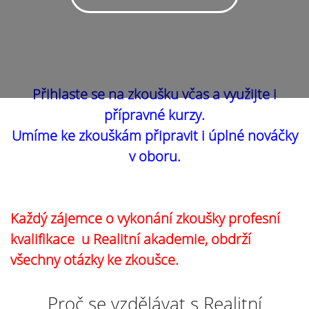
Přihlaste se na zkoušku včas a využijte i
přípravné kurzy.
Umíme ke zkouškám připravit i úplné nováčky
v oboru.
Každý zájemce o vykonání zkoušky profesní
kvalifikace u Realitní akademie, obdrží
všechny otázky ke zkoušce.
Proč se vzdělávat s Realitní