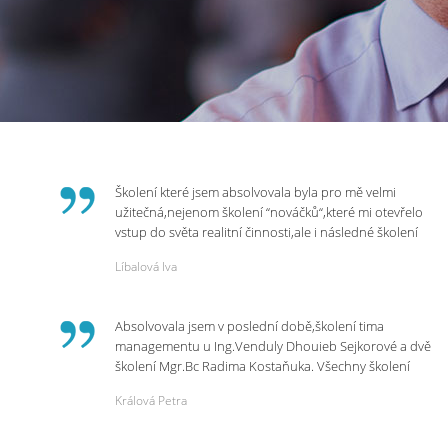
Školení které jsem absolvovala byla pro mě velmi
užitečná,nejenom školení “nováčků“,které mi otevřelo
vstup do světa realitní činnosti,ale i následné školení
ohledně daní,právního servisu. Ráda bych poděkovala
Líbalová Iva
p.Vendulce která s nesmírnou lidskostí,přesto
odborností se nám věnovala, abychom zvládli právě
vstup do nové pracovní činnosti. Děkujeme za
Absolvovala jsem v poslední době,školení tima
potřebná školení,která Realitní Akademie umožňuje.
managementu u Ing.Venduly Dhouieb Sejkorové a dvě
školení Mgr.Bc Radima Kostaňuka. Všechny školení
mohu vřele doporučit,neboť mi změnily pohled na
Králová Petra
práci a na život.