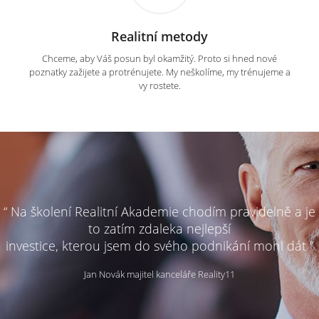
Realitní metody
Chceme, aby Váš posun byl okamžitý. Proto si hned nové
poznatky zažijete a protrénujete. My neškolíme, my trénujeme a
vy rostete.
“ Na školení Realitní Akademie chodím pravidelně a je
to zatím zdaleka nejlepší
investice, kterou jsem do svého podnikání mohl dát ”
Jan Novák majitel kanceláře Reality11