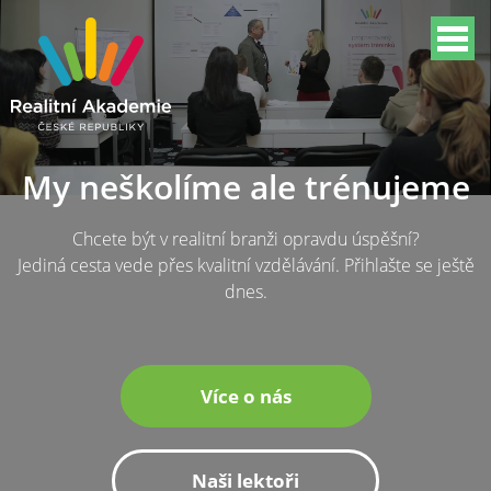
My neškolíme ale trénujeme
Chcete být v realitní branži opravdu úspěšní?
Jediná cesta vede přes kvalitní vzdělávání. Přihlašte se ještě
dnes.
Více o nás
Naši lektoři