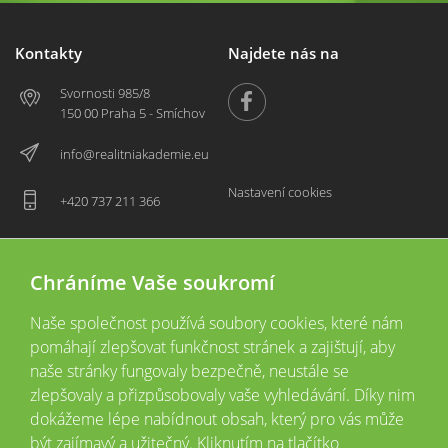
Kontakty
Najdete nás na
Svornosti 985/8
150 00 Praha 5 - Smíchov
info@realitniakademie.eu
Nastavení cookies
+420 737 211 366
Chráníme Vaše soukromí
Naše společnost používá soubory cookies, které nám
pomáhají zlepšovat funkčnost stránek a zajištují, aby
naše stránky fungovaly bezpečně, neustále se
zlepšovaly a přizpůsobovaly vaše vyhledávání. Díky nim
2026 © Copyright
Všechna práva vyhrazena
dokážeme lépe nabídnout obsah, který pro vás může
Tyto webové stránky jsou provozovány společností Realitní akademie České
být zajímavý a užitečný. Kliknutím na tlačítko