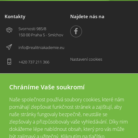
Kontakty
Najdete nás na
Svornosti 985/8
150 00 Praha 5 - Smíchov
info@realitniakademie.eu
Nastavení cookies
+420 737 211 366
Chráníme Vaše soukromí
Naše společnost používá soubory cookies, které nám
pomáhají zlepšovat funkčnost stránek a zajištují, aby
naše stránky fungovaly bezpečně, neustále se
zlepšovaly a přizpůsobovaly vaše vyhledávání. Díky nim
2026 © Copyright
Všechna práva vyhrazena
dokážeme lépe nabídnout obsah, který pro vás může
Tyto webové stránky jsou provozovány společností Realitní akademie České
být zajímavý a užitečný. Kliknutím na tlačítko