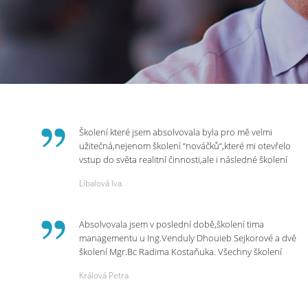
Školení které jsem absolvovala byla pro mě velmi
užitečná,nejenom školení “nováčků“,které mi otevřelo
vstup do světa realitní činnosti,ale i následné školení
ohledně daní,právního servisu. Ráda bych poděkovala
Líbalová Iva
p.Vendulce která s nesmírnou lidskostí,přesto
odborností se nám věnovala, abychom zvládli právě
vstup do nové pracovní činnosti. Děkujeme za
Absolvovala jsem v poslední době,školení tima
potřebná školení,která Realitní Akademie umožňuje.
managementu u Ing.Venduly Dhouieb Sejkorové a dvě
školení Mgr.Bc Radima Kostaňuka. Všechny školení
mohu vřele doporučit,neboť mi změnily pohled na
Králová Petra
práci a na život.