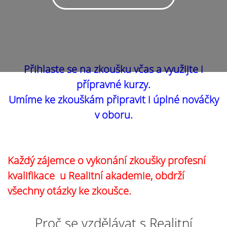
Přihlaste se na zkoušku včas a využijte i
přípravné kurzy.
Umíme ke zkouškám připravit i úplné nováčky
v oboru.
Každý zájemce o vykonání zkoušky profesní
kvalifikace u Realitní akademie, obdrží
všechny otázky ke zkoušce.
Proč se vzdělávat s Realitní