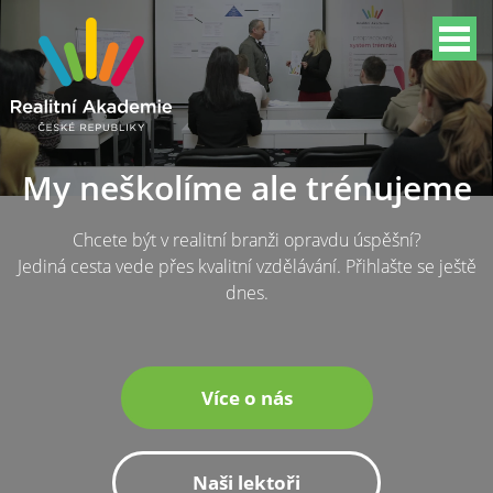
My neškolíme ale trénujeme
Chcete být v realitní branži opravdu úspěšní?
Jediná cesta vede přes kvalitní vzdělávání. Přihlašte se ještě
dnes.
Více o nás
Naši lektoři