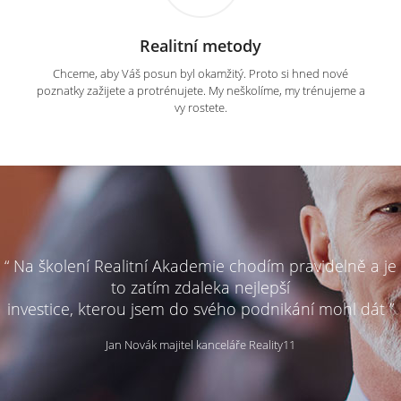
Realitní metody
Chceme, aby Váš posun byl okamžitý. Proto si hned nové
poznatky zažijete a protrénujete. My neškolíme, my trénujeme a
vy rostete.
“ Na školení Realitní Akademie chodím pravidelně a je
to zatím zdaleka nejlepší
investice, kterou jsem do svého podnikání mohl dát ”
Jan Novák majitel kanceláře Reality11