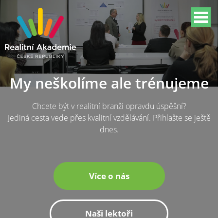
My neškolíme ale trénujeme
Chcete být v realitní branži opravdu úspěšní?
Jediná cesta vede přes kvalitní vzdělávání. Přihlašte se ještě
dnes.
Více o nás
Naši lektoři