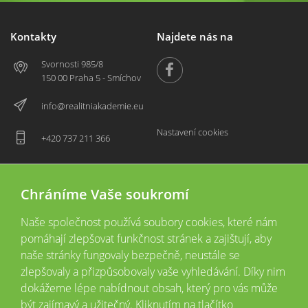
Kontakty
Najdete nás na
Svornosti 985/8
150 00 Praha 5 - Smíchov
info@realitniakademie.eu
Nastavení cookies
+420 737 211 366
Chráníme Vaše soukromí
Naše společnost používá soubory cookies, které nám
pomáhají zlepšovat funkčnost stránek a zajištují, aby
naše stránky fungovaly bezpečně, neustále se
zlepšovaly a přizpůsobovaly vaše vyhledávání. Díky nim
2026 © Copyright
Všechna práva vyhrazena
dokážeme lépe nabídnout obsah, který pro vás může
Tyto webové stránky jsou provozovány společností Realitní akademie České
být zajímavý a užitečný. Kliknutím na tlačítko