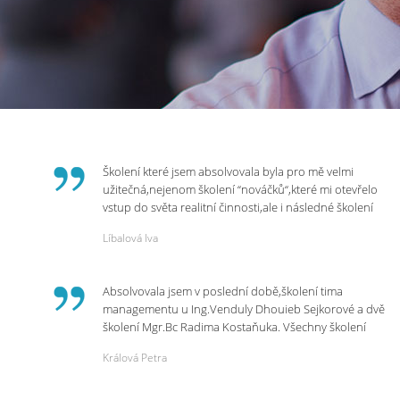
Školení které jsem absolvovala byla pro mě velmi
užitečná,nejenom školení “nováčků“,které mi otevřelo
vstup do světa realitní činnosti,ale i následné školení
ohledně daní,právního servisu. Ráda bych poděkovala
Líbalová Iva
p.Vendulce která s nesmírnou lidskostí,přesto
odborností se nám věnovala, abychom zvládli právě
vstup do nové pracovní činnosti. Děkujeme za
Absolvovala jsem v poslední době,školení tima
potřebná školení,která Realitní Akademie umožňuje.
managementu u Ing.Venduly Dhouieb Sejkorové a dvě
školení Mgr.Bc Radima Kostaňuka. Všechny školení
mohu vřele doporučit,neboť mi změnily pohled na
Králová Petra
práci a na život.