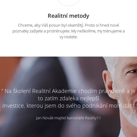
Realitní metody
Chceme, aby Váš posun byl okamžitý. Proto si hned nové
poznatky zažijete a protrénujete. My neškolíme, my trénujeme a
vy rostete.
“ Na školení Realitní Akademie chodím pravidelně a je
to zatím zdaleka nejlepší
investice, kterou jsem do svého podnikání mohl dát ”
Jan Novák majitel kanceláře Reality11