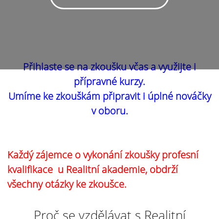
Přihlaste se na zkoušku včas a využijte i
přípravné kurzy.
Umíme ke zkouškám připravit i úplné nováčky
v oboru.
Každý zájemce o vykonání zkoušky profesní
kvalifikace u Realitní akademie, obdrží
všechny otázky ke zkoušce.
Proč se vzdělávat s Realitní