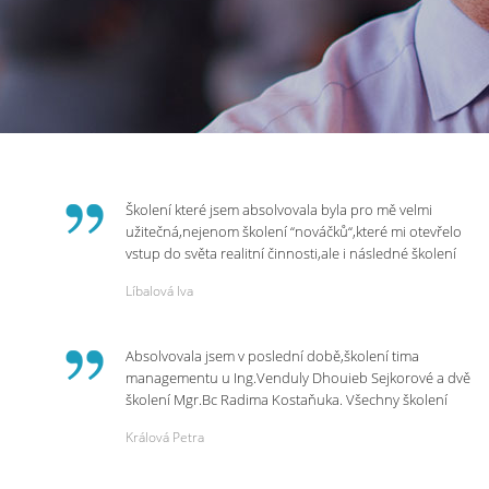
Školení které jsem absolvovala byla pro mě velmi
užitečná,nejenom školení “nováčků“,které mi otevřelo
vstup do světa realitní činnosti,ale i následné školení
ohledně daní,právního servisu. Ráda bych poděkovala
Líbalová Iva
p.Vendulce která s nesmírnou lidskostí,přesto
odborností se nám věnovala, abychom zvládli právě
vstup do nové pracovní činnosti. Děkujeme za
Absolvovala jsem v poslední době,školení tima
potřebná školení,která Realitní Akademie umožňuje.
managementu u Ing.Venduly Dhouieb Sejkorové a dvě
školení Mgr.Bc Radima Kostaňuka. Všechny školení
mohu vřele doporučit,neboť mi změnily pohled na
Králová Petra
práci a na život.