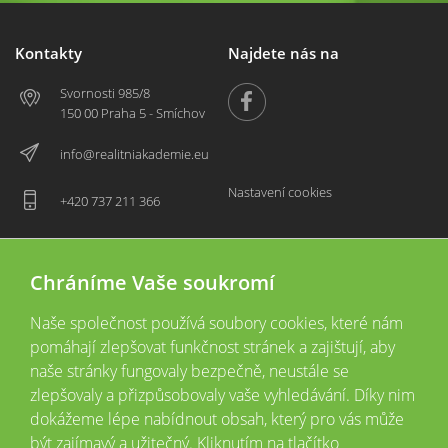
Kontakty
Najdete nás na
Svornosti 985/8
150 00 Praha 5 - Smíchov
info@realitniakademie.eu
Nastavení cookies
+420 737 211 366
Chráníme Vaše soukromí
Naše společnost používá soubory cookies, které nám
pomáhají zlepšovat funkčnost stránek a zajištují, aby
naše stránky fungovaly bezpečně, neustále se
zlepšovaly a přizpůsobovaly vaše vyhledávání. Díky nim
2026 © Copyright
Všechna práva vyhrazena
dokážeme lépe nabídnout obsah, který pro vás může
Tyto webové stránky jsou provozovány společností Realitní akademie České
být zajímavý a užitečný. Kliknutím na tlačítko