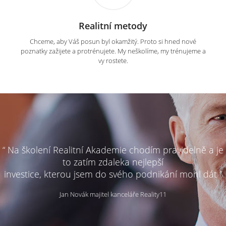
Realitní metody
Chceme, aby Váš posun byl okamžitý. Proto si hned nové
poznatky zažijete a protrénujete. My neškolíme, my trénujeme a
vy rostete.
“ Na školení Realitní Akademie chodím pravidelně a je
to zatím zdaleka nejlepší
investice, kterou jsem do svého podnikání mohl dát ”
Jan Novák majitel kanceláře Reality11