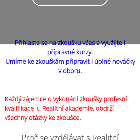
Přihlaste se na zkoušku včas a využijte i
přípravné kurzy.
Umíme ke zkouškám připravit i úplné nováčky
v oboru.
Každý zájemce o vykonání zkoušky profesní
kvalifikace u Realitní akademie, obdrží
všechny otázky ke zkoušce.
Proč se vzdělávat s Realitní