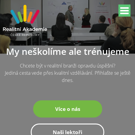
My neškolíme ale trénujeme
Chcete být v realitní branži opravdu úspěšní?
Jediná cesta vede přes kvalitní vzdělávání. Přihlašte se ještě
dnes.
Více o nás
Naši lektoři