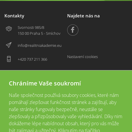
Kontakty
Najdete nás na
Svornosti 985/8
150 00 Praha 5 - Smíchov
info@realitniakademie.eu
Nastavení cookies
+420 737 211 366
Chráníme Vaše soukromí
Naše společnost používá soubory cookies, které nám
pomáhají zlepšovat funkčnost stránek a zajištují, aby
naše stránky fungovaly bezpečně, neustále se
zlepšovaly a přizpůsobovaly vaše vyhledávání. Díky nim
2026 © Copyright
Všechna práva vyhrazena
dokážeme lépe nabídnout obsah, který pro vás může
Tyto webové stránky jsou provozovány společností Realitní akademie České
být zajímavý a užitečný. Kliknutím na tlačítko