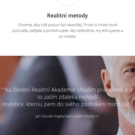
Realitní metody
Chceme, aby Váš posun byl okamžitý. Proto si hned nové
poznatky zažijete a protrénujete. My neškolíme, my trénujeme a
vy rostete.
“ Na školení Realitní Akademie chodím pravidelně a je
to zatím zdaleka nejlepší
investice, kterou jsem do svého podnikání mohl dát ”
Jan Novák majitel kanceláře Reality11