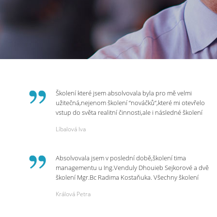
Školení které jsem absolvovala byla pro mě velmi
užitečná,nejenom školení “nováčků“,které mi otevřelo
vstup do světa realitní činnosti,ale i následné školení
ohledně daní,právního servisu. Ráda bych poděkovala
Líbalová Iva
p.Vendulce která s nesmírnou lidskostí,přesto
odborností se nám věnovala, abychom zvládli právě
vstup do nové pracovní činnosti. Děkujeme za
Absolvovala jsem v poslední době,školení tima
potřebná školení,která Realitní Akademie umožňuje.
managementu u Ing.Venduly Dhouieb Sejkorové a dvě
školení Mgr.Bc Radima Kostaňuka. Všechny školení
mohu vřele doporučit,neboť mi změnily pohled na
Králová Petra
práci a na život.