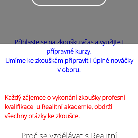
Přihlaste se na zkoušku včas a využijte i
přípravné kurzy.
Umíme ke zkouškám připravit i úplné nováčky
v oboru.
Každý zájemce o vykonání zkoušky profesní
kvalifikace u Realitní akademie, obdrží
všechny otázky ke zkoušce.
Proč se vzdělávat s Realitní