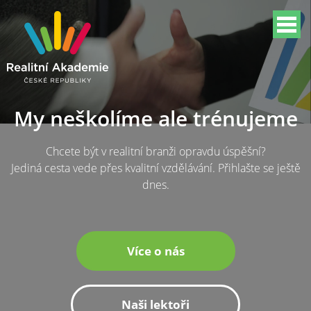
My neškolíme ale trénujeme
Chcete být v realitní branži opravdu úspěšní?
Jediná cesta vede přes kvalitní vzdělávání. Přihlašte se ještě
dnes.
Více o nás
Naši lektoři