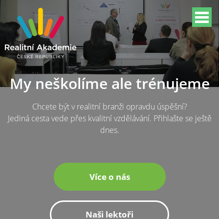
My neškolíme ale trénujeme
Chcete být v realitní branži opravdu úspěšní?
Jediná cesta vede přes kvalitní vzdělávání. Přihlašte se ještě
dnes.
Více o nás
Naši lektoři