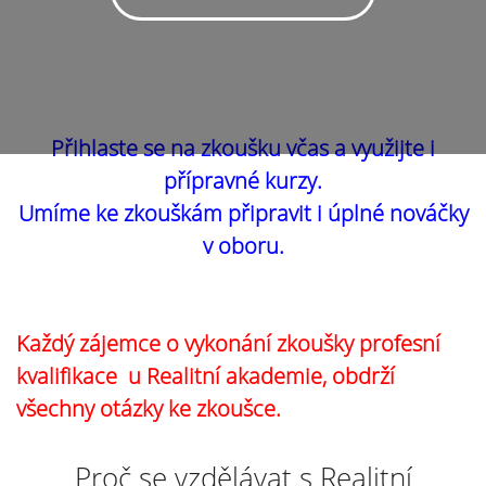
Přihlaste se na zkoušku včas a využijte i
přípravné kurzy.
Umíme ke zkouškám připravit i úplné nováčky
v oboru.
Každý zájemce o vykonání zkoušky profesní
kvalifikace u Realitní akademie, obdrží
všechny otázky ke zkoušce.
Proč se vzdělávat s Realitní