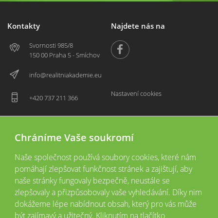
Kontakty
Najdete nás na
Svornosti 985/8
150 00 Praha 5 - Smíchov
info@realitniakademie.eu
Nastavení cookies
+420 737 211 366
Chráníme Vaše soukromí
Naše společnost používá soubory cookies, které nám
pomáhají zlepšovat funkčnost stránek a zajištují, aby
naše stránky fungovaly bezpečně, neustále se
zlepšovaly a přizpůsobovaly vaše vyhledávání. Díky nim
2026 © Copyright
Všechna práva vyhrazena
dokážeme lépe nabídnout obsah, který pro vás může
Tyto webové stránky jsou provozovány společností Realitní akademie České
být zajímavý a užitečný. Kliknutím na tlačítko