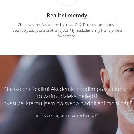
Realitní metody
Chceme, aby Váš posun byl okamžitý. Proto si hned nové
poznatky zažijete a protrénujete. My neškolíme, my trénujeme a
vy rostete.
“ Na školení Realitní Akademie chodím pravidelně a je
to zatím zdaleka nejlepší
investice, kterou jsem do svého podnikání mohl dát ”
Jan Novák majitel kanceláře Reality11