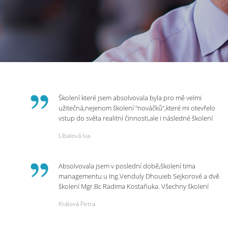
Školení které jsem absolvovala byla pro mě velmi
užitečná,nejenom školení “nováčků“,které mi otevřelo
vstup do světa realitní činnosti,ale i následné školení
ohledně daní,právního servisu. Ráda bych poděkovala
Líbalová Iva
p.Vendulce která s nesmírnou lidskostí,přesto
odborností se nám věnovala, abychom zvládli právě
vstup do nové pracovní činnosti. Děkujeme za
Absolvovala jsem v poslední době,školení tima
potřebná školení,která Realitní Akademie umožňuje.
managementu u Ing.Venduly Dhouieb Sejkorové a dvě
školení Mgr.Bc Radima Kostaňuka. Všechny školení
mohu vřele doporučit,neboť mi změnily pohled na
Králová Petra
práci a na život.