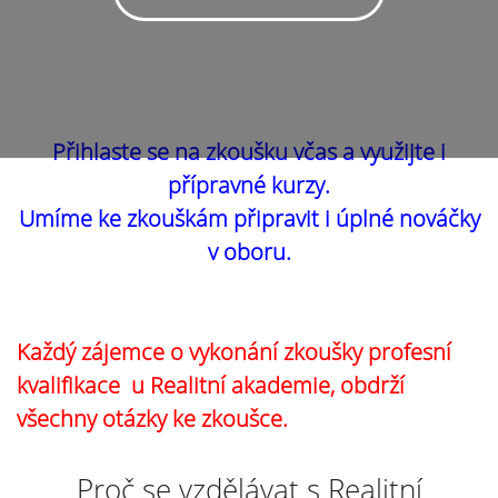
Přihlaste se na zkoušku včas a využijte i
přípravné kurzy.
Umíme ke zkouškám připravit i úplné nováčky
v oboru.
Každý zájemce o vykonání zkoušky profesní
kvalifikace u Realitní akademie, obdrží
všechny otázky ke zkoušce.
Proč se vzdělávat s Realitní