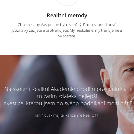
Realitní metody
Chceme, aby Váš posun byl okamžitý. Proto si hned nové
poznatky zažijete a protrénujete. My neškolíme, my trénujeme a
vy rostete.
“ Na školení Realitní Akademie chodím pravidelně a je
to zatím zdaleka nejlepší
investice, kterou jsem do svého podnikání mohl dát ”
Jan Novák majitel kanceláře Reality11