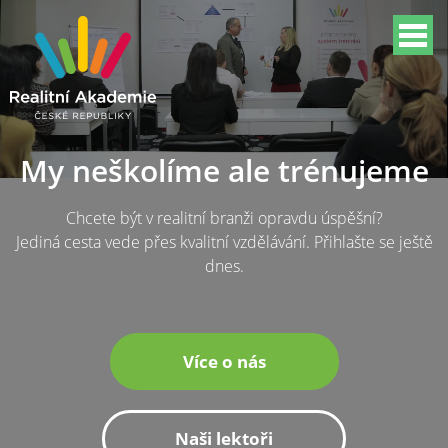
My neškolíme ale trénujeme
Chcete být v realitní branži opravdu úspěšní?
Jediná cesta vede přes kvalitní vzdělávání. Přihlašte se ještě
dnes.
Více o nás
Naši lektoři