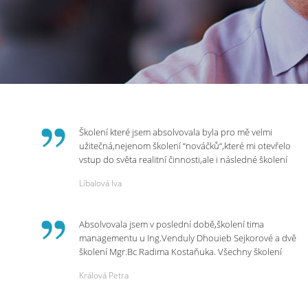
Školení které jsem absolvovala byla pro mě velmi
užitečná,nejenom školení “nováčků“,které mi otevřelo
vstup do světa realitní činnosti,ale i následné školení
ohledně daní,právního servisu. Ráda bych poděkovala
Líbalová Iva
p.Vendulce která s nesmírnou lidskostí,přesto
odborností se nám věnovala, abychom zvládli právě
vstup do nové pracovní činnosti. Děkujeme za
Absolvovala jsem v poslední době,školení tima
potřebná školení,která Realitní Akademie umožňuje.
managementu u Ing.Venduly Dhouieb Sejkorové a dvě
školení Mgr.Bc Radima Kostaňuka. Všechny školení
mohu vřele doporučit,neboť mi změnily pohled na
Králová Petra
práci a na život.