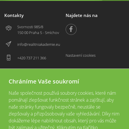
Kontakty
Najdete nás na
Svornosti 985/8
150 00 Praha 5 - Smíchov
info@realitniakademie.eu
Nastavení cookies
+420 737 211 366
Chráníme Vaše soukromí
Naše společnost používá soubory cookies, které nám
pomáhají zlepšovat funkčnost stránek a zajištují, aby
naše stránky fungovaly bezpečně, neustále se
zlepšovaly a přizpůsobovaly vaše vyhledávání. Díky nim
2026 © Copyright
Všechna práva vyhrazena
dokážeme lépe nabídnout obsah, který pro vás může
Tyto webové stránky jsou provozovány společností Realitní akademie České
být zajímavý a užitečný. Kliknutím na tlačítko